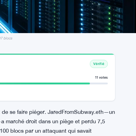
97 blocs
Vérifié
11 votes
nt de se faire piéger. JaredFromSubway.eth—un
f—a marché droit dans un piège et perdu 7,5
 100 blocs par un attaquant qui savait