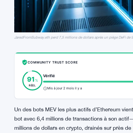
JaredFromSubway.eth perd 7,5 millions de dollars après un piège DeFi de 
COMMUNITY TRUST SCORE
Vérifié
91
%
RÉEL
Mis à jour 2 mois il y a
Un des bots MEV les plus actifs d’Ethereum vie
bot avec 6,4 millions de transactions à son acti
millions de dollars en crypto, drainés sur près de