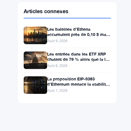
Ethereum
$1,915.06
ETH
▼ -0.03%
BNB
$602.38
BNB
▲ +1.46%
Solana
$75.9959
SOL
▲ +1.89%
XRP
$1.0376
XRP
▲ +0.43%
Articles connexes
Les baleines d’Ethena
accumulent près de 0,10 $ mais
les acheteurs de détail restent à
Août 9, 2026
l’écart
Les entrées dans les ETF XRP
chutent de 79 % alors que la loi
CLARITY est bloquée avant la
Août 8, 2026