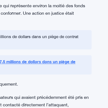
ces offres frauduleuses avant de la retirer. La
tâche des escrocs pour semer le doute.
 pris une autre voie. Par un message sur la
n directe sur la blockchain—l’opérateur a
« Bien joué », ce qui est soit un respect
stoire de la DeFi. Probablement les deux.
 qui représente environ la moitié des fonds
 conformer. Une action en justice était
lions de dollars dans un piège de contrat