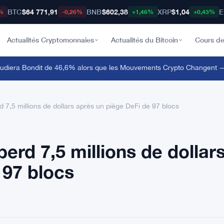
BTC
$64 771,91
BNB
$602,38
XRP
$1,04
E
%
-0,26%
+1,46%
+0,43%
Actualités Cryptomonnaies
Actualités du Bitcoin
Cours de
era Bondit de 46,6% alors que les Mouvements Crypto Changent — M
7,5 millions de dollars après un piège DeFi de 97 blocs
rd 7,5 millions de dollar
 97 blocs