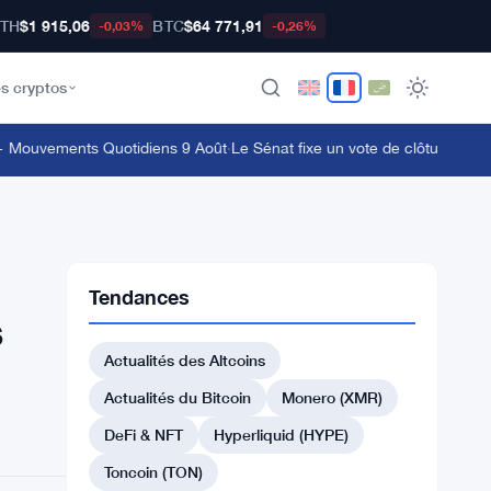
TH
$1 915,06
BTC
$64 771,91
-0,03%
-0,26%
s cryptos
ouvements Quotidiens 9 Août
·
Le Sénat fixe un vote de clôture pour le 
Tendances
s
Actualités des Altcoins
Actualités du Bitcoin
Monero (XMR)
DeFi & NFT
Hyperliquid (HYPE)
Toncoin (TON)