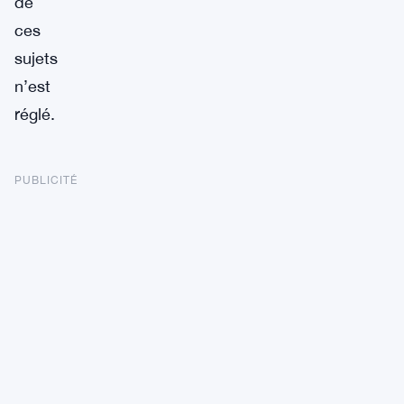
de
ces
sujets
n’est
réglé.
PUBLICITÉ