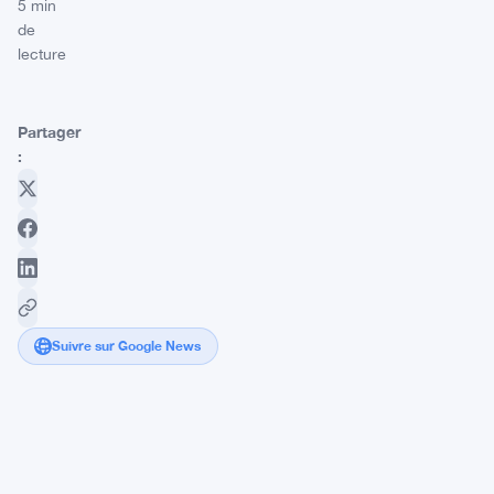
5 min
de
lecture
Partager
:
Suivre sur Google News
Hester
Peirce
quitte
la