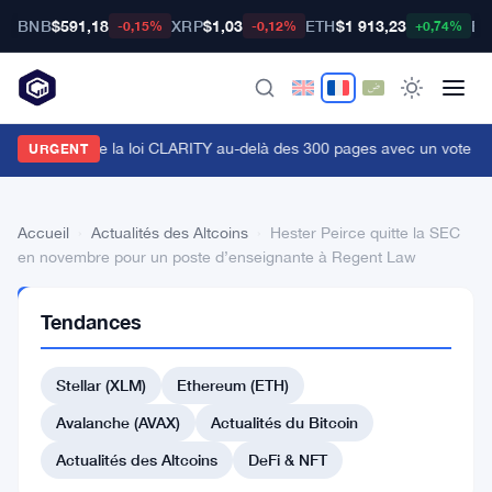
BNB
$591,18
XRP
$1,03
ETH
$1 913,23
BT
-0,15%
-0,12%
+0,74%
ummis pousse la loi CLARITY au-delà des 300 pages avec un vote en
URGENT
Accueil
›
Actualités des Altcoins
›
Hester Peirce quitte la SEC
en novembre pour un poste d’enseignante à Regent Law
ACTUALITÉS
Tendances
DES
ALTCOINS
Hester
Stellar (XLM)
Ethereum (ETH)
Peirce
Avalanche (AVAX)
Actualités du Bitcoin
quitte
Actualités des Altcoins
DeFi & NFT
la