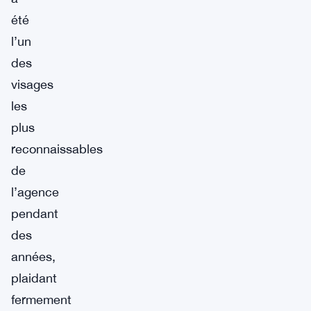
été
l’un
des
visages
les
plus
reconnaissables
de
l’agence
pendant
des
années,
plaidant
fermement