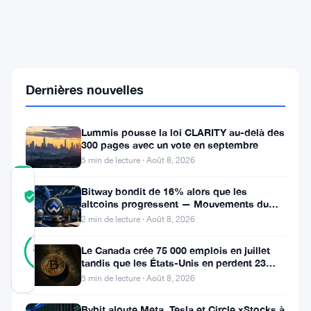
SEC
en
novembre
pour
un
poste
Dernières nouvelles
d'enseignante
à
Regent
Law
Lummis pousse la loi CLARITY au-delà des
300 pages avec un vote en septembre
5 min de lecture · Août 8, 2026
COMMUNITY
Bitway bondit de 16% alors que les
TRUST
Vérifié
altcoins progressent — Mouvements du
SCORE
jour 8 août
2 min de lecture · Août 8, 2026
15
Vérifié
87
votes
Le Canada crée 75 000 emplois en juillet
%
tandis que les États-Unis en perdent 23
RÉEL
000, Bitcoin reste à 65K
Mis à jour 2 mois il y a
5 min de lecture · Août 8, 2026
Bybit ajoute Meta, Tesla et Circle xStocks à