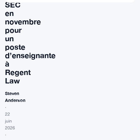
SEC
en
novembre
pour
un
poste
d’enseignante
à
Regent
Law
Steven
Anderson
·
22
juin
2026
·