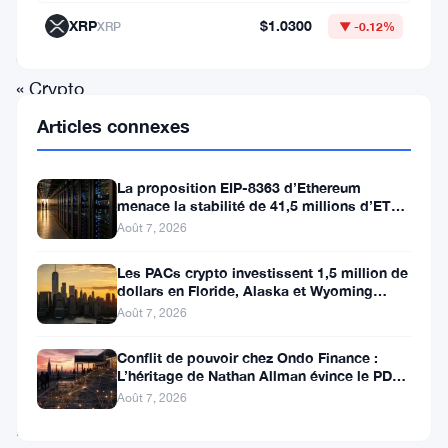
nom
XRP
$1.0300
XRP
▼ -0.12%
de
« Crypto
Mom »,
Articles connexes
prévoit
de
La proposition EIP-8363 d’Ethereum
menace la stabilité de 41,5 millions d’ETH
quitter
stakés et de la DeFi
Août 7, 2026
l’agence
en
Les PACs crypto investissent 1,5 million de
dollars en Floride, Alaska et Wyoming
novembre
après un revers au Michigan
Août 7, 2026
2026
Conflit de pouvoir chez Ondo Finance :
pour
L’héritage de Nathan Allman évince le PDG
Ian De Bode le 24 juillet
rejoindre
Août 7, 2026
la