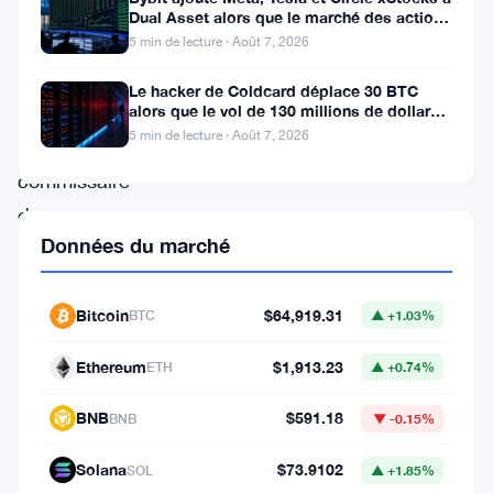
Hester
Dual Asset alors que le marché des actions
tokenisées atteint
Peirce
5 min de lecture · Août 7, 2026
s’en
Le hacker de Coldcard déplace 30 BTC
va.
alors que le vol de 130 millions de dollars
entre dans une nouvelle phase
5 min de lecture · Août 7, 2026
La
commissaire
de
Données du marché
la
SEC,
connue
Bitcoin
$64,919.31
BTC
▲ +1.03%
dans
Ethereum
$1,913.23
ETH
▲ +0.74%
l’industrie
crypto
BNB
$591.18
BNB
▼ -0.15%
sous
Solana
$73.9102
SOL
▲ +1.85%
le