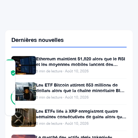
Absolu
à
l'Expert
Recherché
par
les
Grands
Dernières nouvelles
Groupes
Ethereum maintient $1,820 alors que le RSI
et les moyennes mobiles lancent des
COMMUNITY
signaux d’avertissement
5 min de lecture · Août 10, 2026
TRUST
Vérifié
SCORE
Les ETF Bitcoin attirent 853 millions de
26
dollars alors que la chaîne minoritaire BIP-
Vérifié
81
votes
110 meurt après deux
%
5 min de lecture · Août 10, 2026
RÉEL
Mis à jour 2 mois il y a
Les ETFs liés à XRP enregistrent quatre
semaines consécutives de gains alors que
le prix teste le support à 1
5 min de lecture · Août 10, 2026
La
blockchain
Le marché des actifs réels tokenisés