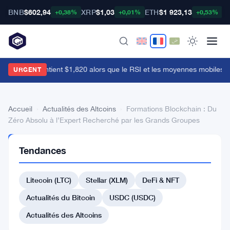
BNB
$602,94
XRP
$1,03
ETH
$1 923,13
B
+0,38%
+0,01%
+0,53%
Ethereum maintient $1,820 alors que le RSI et les moyennes mobiles l
URGENT
Accueil
›
Actualités des Altcoins
›
Formations Blockchain : Du
Zéro Absolu à l’Expert Recherché par les Grands Groupes
ACTUALITÉS
Tendances
DES
ALTCOINS
Formations
Litecoin (LTC)
Stellar (XLM)
DeFi & NFT
Blockchain
Actualités du Bitcoin
USDC (USDC)
:
Actualités des Altcoins
Du