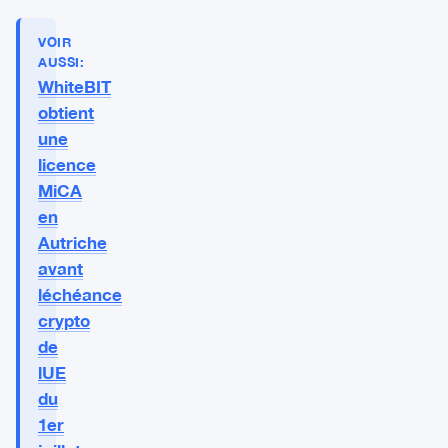
VOIR
AUSSI:
WhiteBIT
obtient
une
licence
MiCA
en
Autriche
avant
léchéance
crypto
de
lUE
du
1er