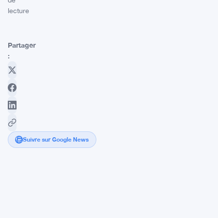
de
lecture
Partager
:
Suivre sur Google News
Formations
Blockchain
:
Du
Zéro