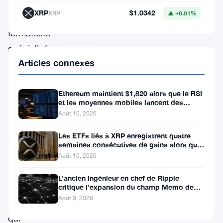
XRP
$1.0342
XRP
▲ +0.01%
Les
formations
spécialisées
Articles connexes
en
blockchain
Ethereum maintient $1,820 alors que le RSI
changent
et les moyennes mobiles lancent des
la
signaux d’avertissement
Août 10, 2026
donne
Les ETFs liés à XRP enregistrent quatre
pour
semaines consécutives de gains alors que
le prix teste le support à 1
des
Août 10, 2026
milliers
L’ancien ingénieur en chef de Ripple
de
critique l’expansion du champ Memo de
XRPL
Août 9, 2026
personnes
qui