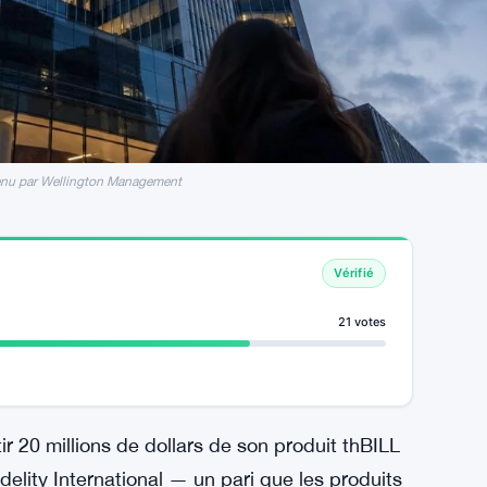
utenu par Wellington Management
Vérifié
21 votes
ir 20 millions de dollars de son produit thBILL
delity International — un pari que les produits