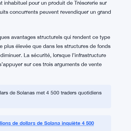
robablement beaucoup pour le type
rd
osition différente de celle qu’il occupait
nt aux côtés de Fidelity offre à thBILL un
ent inhabituel pour un produit de Trésorerie sur
uits concurrents peuvent revendiquer un grand
lques avantages structurels qui rendent ce type
re plus élevée que dans les structures de fonds
diminuer. La sécurité, lorsque l’infrastructure
e s’appuyer sur ces trois arguments de vente