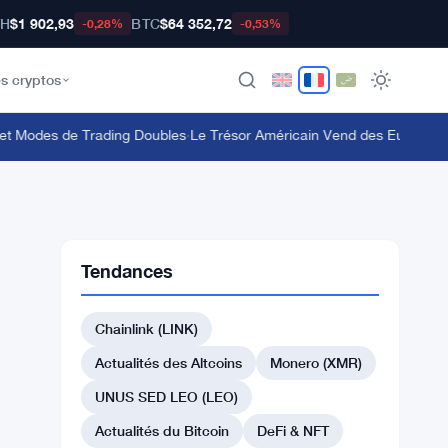
TH
$1 902,93
BTC
$64 352,72
-0,28%
-0,53%
s cryptos
 Modes de Trading Doubles
·
Le Trésor Américain Vend des Euros pour 
Tendances
Chainlink (LINK)
Actualités des Altcoins
Monero (XMR)
UNUS SED LEO (LEO)
Actualités du Bitcoin
DeFi & NFT