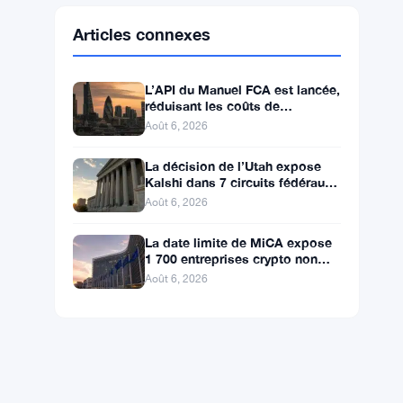
Ethereum
$1,902.93
ETH
▼ -0.28%
BNB
$587.29
BNB
▼ -1.21%
Solana
$72.9104
SOL
▼ -1.36%
XRP
$1.0250
XRP
▼ -2.31%
Articles connexes
L’API du Manuel FCA est lancée,
réduisant les coûts de
conformité pour 50 000
Août 6, 2026
entreprises britanniques
La décision de l’Utah expose
Kalshi dans 7 circuits fédéraux
après le rejet d’un bouclier
Août 6, 2026