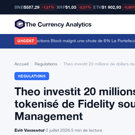
BNB
$587,29
XRP
$1,03
ETH
$1 902,93
-1,21%
-2,31%
-0,28
The Currency Analytics
ns de dollars en actions Block malgré une chute de 6%
·
Le Portefeuill
URGENT
Accueil
›
Regulations
›
Theo investit 20 millions de dollars 
REGULATIONS
Theo investit 20 million
tokenisé de Fidelity so
Management
Evie Vavasseur
·
2 juillet 2026
·
5 min de lecture