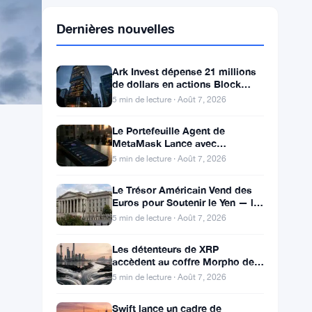
Dernières nouvelles
Ark Invest dépense 21 millions
de dollars en actions Block
malgré une chute de 6%
5 min de lecture · Août 7, 2026
Le Portefeuille Agent de
MetaMask Lance avec
Couverture de Pertes de 10 000
5 min de lecture · Août 7, 2026