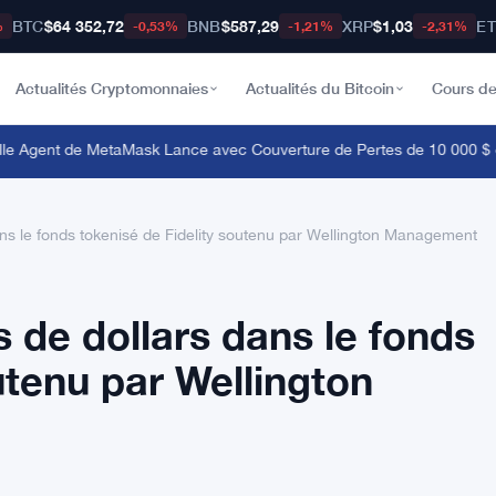
BTC
$64 352,72
BNB
$587,29
XRP
$1,03
E
%
-0,53%
-1,21%
-2,31%
Actualités Cryptomonnaies
Actualités du Bitcoin
Cours de
e Agent de MetaMask Lance avec Couverture de Pertes de 10 000 $ et
dans le fonds tokenisé de Fidelity soutenu par Wellington Management
s de dollars dans le fonds
utenu par Wellington