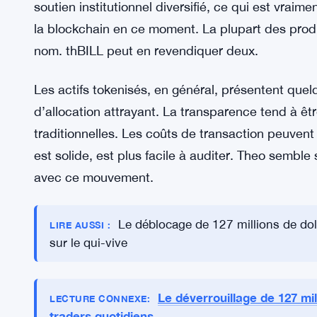
ses propres termes. Cette distinction compte p
d’investisseurs que Theo vise.
Ce que thBILL obtient de cet acco
Le produit thBILL se trouve maintenant dans une p
auparavant. L’implication de Wellington Manageme
soutien institutionnel diversifié, ce qui est vraim
la blockchain en ce moment. La plupart des prod
nom. thBILL peut en revendiquer deux.
Les actifs tokenisés, en général, présentent que
d’allocation attrayant. La transparence tend à êt
traditionnelles. Les coûts de transaction peuvent 
est solide, est plus facile à auditer. Theo sembl