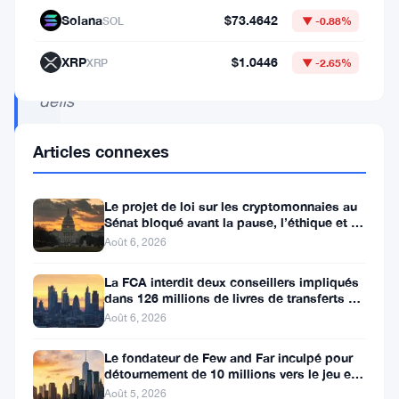
croissance
Solana
$73.4642
SOL
▼ -0.88%
et
XRP
$1.0446
XRP
▼ -2.65%
les
défis
juridiques
Articles connexes
Le projet de loi sur les cryptomonnaies au
La
Sénat bloqué avant la pause, l’éthique et le
FBI s’opposent
Bourse
Août 6, 2026
de
La FCA interdit deux conseillers impliqués
Londres
dans 126 millions de livres de transferts de
retraite
Août 6, 2026
(LSE)
s’associe
Le fondateur de Few and Far inculpé pour
détournement de 10 millions vers le jeu et
à
l’immobilier
Août 5, 2026