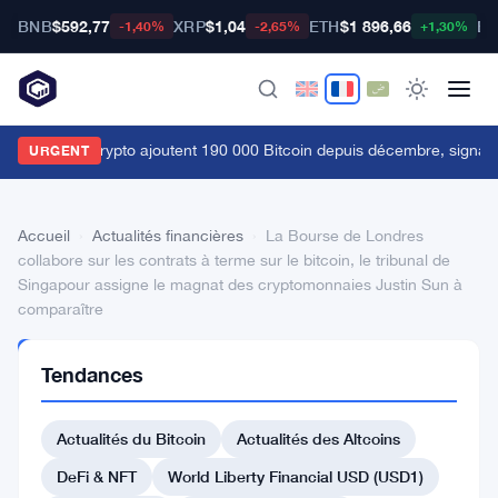
BNB
$592,77
XRP
$1,04
ETH
$1 896,66
BT
-1,40%
-2,65%
+1,30%
es baleines crypto ajoutent 190 000 Bitcoin depuis décembre, signau
URGENT
Accueil
›
Actualités financières
›
La Bourse de Londres
collabore sur les contrats à terme sur le bitcoin, le tribunal de
Singapour assigne le magnat des cryptomonnaies Justin Sun à
comparaître
ACTUALITÉS
Tendances
FINANCIÈRES
La
Actualités du Bitcoin
Actualités des Altcoins
Bourse
de
DeFi & NFT
World Liberty Financial USD (USD1)