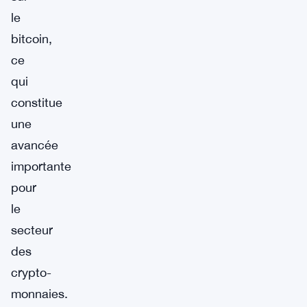
le
bitcoin,
ce
qui
constitue
une
avancée
importante
pour
le
secteur
des
crypto-
monnaies.