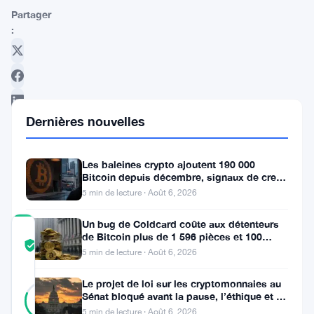
Partager
:
Dernières nouvelles
Suivre sur Google News
Les baleines crypto ajoutent 190 000
Bitcoin depuis décembre, signaux de creux
du marché baissier s’accumulent
5 min de lecture · Août 6, 2026
Un bug de Coldcard coûte aux détenteurs
COMMUNITY
de Bitcoin plus de 1 596 pièces et 100
TRUST
Vérifié
millions de dollars
5 min de lecture · Août 6, 2026
SCORE
Le projet de loi sur les cryptomonnaies au
42
Vérifié
Sénat bloqué avant la pause, l’éthique et le
81
votes
%
FBI s’opposent
5 min de lecture · Août 6, 2026
RÉEL