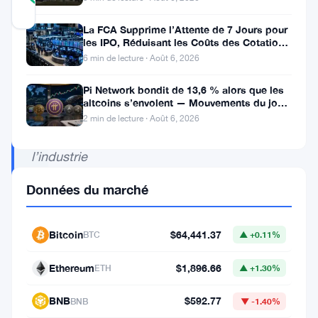
Mis à jour 3 ans il y a
La FCA Supprime l’Attente de 7 Jours pour
les IPO, Réduisant les Coûts des Cotations
au Royaume-Uni
6 min de lecture · Août 6, 2026
Les
principaux
Pi Network bondit de 13,6 % alors que les
altcoins s’envolent — Mouvements du jour
développements
6 août
2 min de lecture · Août 6, 2026
dans
l’industrie
des
Données du marché
crypto-
monnaies
Bitcoin
$64,441.37
BTC
▲ +0.11%
mettent
en
Ethereum
$1,896.66
ETH
▲ +1.30%
évidence
BNB
$592.77
BNB
▼ -1.40%
la