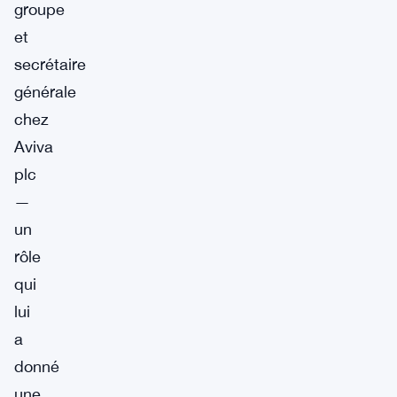
groupe
et
secrétaire
générale
chez
Aviva
plc
—
un
rôle
qui
lui
a
donné
une