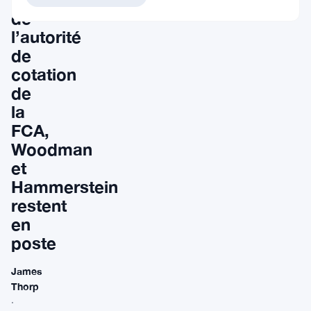
de
l’autorité
de
cotation
de
la
FCA,
Woodman
et
Hammerstein
restent
en
poste
James
Thorp
·