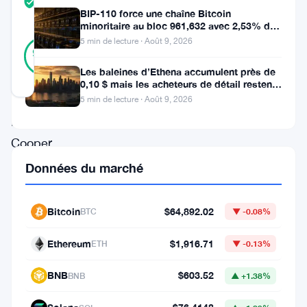
TRUST
Vérifié
BIP-110 force une chaîne Bitcoin
SCORE
minoritaire au bloc 961,632 avec 2,53% de
soutien des mineurs
18
5 min de lecture · Août 9, 2026
Vérifié
94
votes
%
RÉEL
Les baleines d’Ethena accumulent près de
Mis à jour 1 mois il y a
0,10 $ mais les acheteurs de détail restent
à l’écart
5 min de lecture · Août 9, 2026
Kirsty
Cooper
dirige
Données du marché
désormais
le
Bitcoin
$64,892.02
BTC
▼ -0.08%
panel
Ethereum
$1,916.71
ETH
▼ -0.13%
consultatif
de
BNB
$603.52
BNB
▲ +1.38%
l’autorité