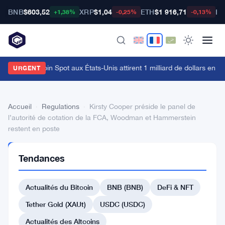
BNB
$603,52
XRP
$1,04
ETH
$1 916,71
BT
+1,38%
-0,25%
-0,13%
es ETFs Bitcoin Spot aux États-Unis attirent 1 milliard de dollars en une
URGENT
Accueil
›
Regulations
›
Kirsty Cooper préside le panel de
l’autorité de cotation de la FCA, Woodman et Hammerstein
restent en poste
REGULATIONS
Tendances
Kirsty
Cooper
Actualités du Bitcoin
BNB (BNB)
DeFi & NFT
préside
Tether Gold (XAUt)
USDC (USDC)
le
Actualités des Altcoins
panel