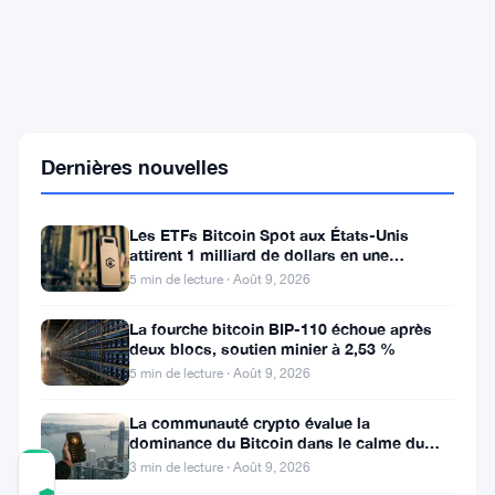
Kirsty
Cooper
préside
le
panel
de
l'autorité
Dernières nouvelles
de
cotation
de
Les ETFs Bitcoin Spot aux États-Unis
la
attirent 1 milliard de dollars en une
FCA,
semaine, la faille de 116 millions
5 min de lecture · Août 9, 2026
Woodman
et
La fourche bitcoin BIP-110 échoue après
Hammerstein
deux blocs, soutien minier à 2,53 %
restent
en
5 min de lecture · Août 9, 2026
poste
La communauté crypto évalue la
dominance du Bitcoin dans le calme du
week-end
3 min de lecture · Août 9, 2026
COMMUNITY