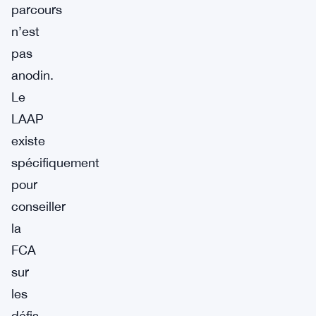
parcours
n’est
pas
anodin.
Le
LAAP
existe
spécifiquement
pour
conseiller
la
FCA
sur
les
défis