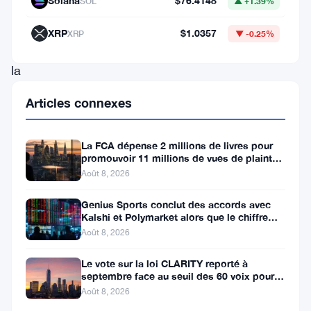
Solana
$76.4148
SOL
▲ +1.39%
de
cotation
XRP
$1.0357
XRP
▼ -0.25%
de
la
Financial
Articles connexes
Conduct
Authority.
La FCA dépense 2 millions de livres pour
Sa
promouvoir 11 millions de vues de plaintes
sur le financement
Août 8, 2026
nomination
en
Genius Sports conclut des accords avec
Kalshi et Polymarket alors que le chiffre
tant
d’affaires du T2 atteint
Août 8, 2026
que
présidente
Le vote sur la loi CLARITY reporté à
septembre face au seuil des 60 voix pour le
a
projet de loi crypto
Août 8, 2026
pris