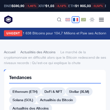
BNB
$590,90
XRP
$1,03
ETH
$1 905,03
BT
-1,46%
-3,12%
-0,52%
trategy Vend 1 638 Bitcoins pour 104,7 Millions et Paie ses Actionnaire
URGENT
Accueil
›
Actualités des Altcoins
›
Le marché de la
cryptomonnaie en difficulté alors que le Bitcoin redescend de ses
niveaux records : Qu’est-ce qui explique la chute
ACTUALITÉS
Tendances
DES
ALTCOINS
Le
Ethereum (ETH)
DeFi & NFT
Stellar (XLM)
marché
Solana (SOL)
Actualités du Bitcoin
de
Actualités des Altcoins