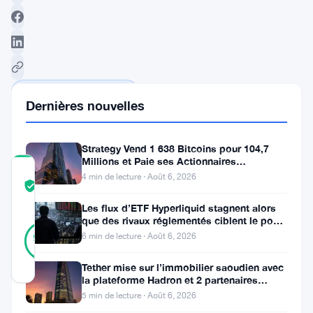
Suivre sur Google News
Dernières nouvelles
Strategy Vend 1 638 Bitcoins pour 104,7
Millions et Paie ses Actionnaires
COMMUNITY
Privilégiés
4 min de lecture · Août 6, 2026
TRUST
Vérifié
SCORE
Les flux d’ETF Hyperliquid stagnent alors
que des rivaux réglementés ciblent le pool
23
Vérifié
de trading DeFi de 2 à 3
96
6 min de lecture · Août 6, 2026
votes
%
RÉEL
Mis à jour 2 ans il y a
Tether mise sur l’immobilier saoudien avec
la plateforme Hadron et 2 partenaires
locaux
5 min de lecture · Août 6, 2026
Le