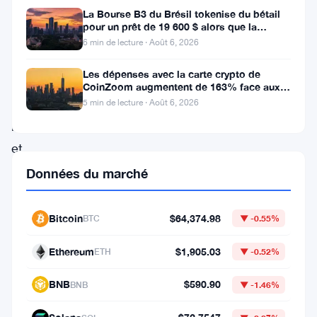
La Bourse B3 du Brésil tokenise du bétail
marché
pour un prêt de 19 600 $ alors que la
des
blockchain atteint la ferme
6 min de lecture · Août 6, 2026
cryptomonnaies
Les dépenses avec la carte crypto de
traverse
CoinZoom augmentent de 163% face aux
factures de carburant et d’épicerie
des
5 min de lecture · Août 6, 2026
hauts
et
des
Données du marché
bas
dramatiques
Bitcoin
$64,374.98
BTC
▼ -0.55%
ces
Ethereum
$1,905.03
ETH
▼ -0.52%
dernières
semaines,
BNB
$590.90
BNB
▼ -1.46%
avec