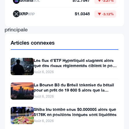
Solana
$72.7547
SOL
▼ -2.27%
le
Bitcoin,
XRP
$1.0348
XRP
▼ -3.12%
la
principale
devise
Articles connexes
numérique,
au
Les flux d’ETF Hyperliquid stagnent alors
cœur
que des rivaux réglementés ciblent le pool
de trading DeFi de 2 à 3
Août 6, 2026
de
tout
La Bourse B3 du Brésil tokenise du bétail
pour un prêt de 19 600 $ alors que la
cela.
blockchain atteint la ferme
Août 6, 2026
Après
avoir
Shiba Inu tombe sous $0.000005 alors que
$176K en positions longues sont liquidées
atteint
Août 6, 2026
un