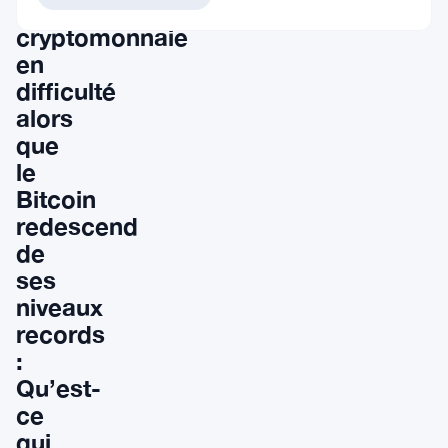
la
cryptomonnaie
en
difficulté
alors
que
le
Bitcoin
redescend
de
ses
niveaux
records
:
Qu’est-
ce
qui