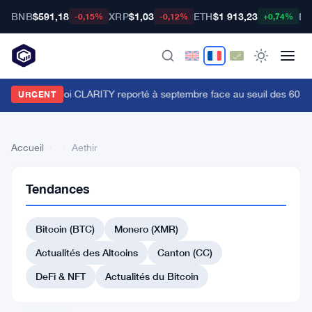
BNB
$591,18
XRP
$1,03
ETH
$1 913,23
BT
-0,15%
-0,12%
+0,74%
e vote sur la loi CLARITY reporté à septembre face au seuil des 60 voix
URGENT
Accueil
›
›
Aethir
Tendances
Retour
à la liste
Bitcoin (BTC)
Monero (XMR)
#186 Sentient
Actualités des Altcoins
Canton (CC)
#186 Story
#194 CoW Protocol
DeFi & NFT
Actualités du Bitcoin
#201 Rain