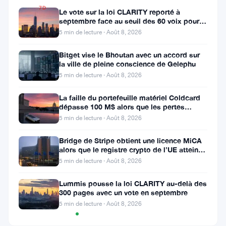
7D
Le vote sur la loi CLARITY reporté à
▼
septembre face au seuil des 60 voix pour le
8.91%
projet de loi crypto
5 min de lecture · Août 8, 2026
Bitget vise le Bhoutan avec un accord sur
la ville de pleine conscience de Gelephu
Partager
5 min de lecture · Août 8, 2026
:
La faille du portefeuille matériel Coldcard
dépasse 100 M$ alors que les pertes
cryptos de juillet atteignent
5 min de lecture · Août 8, 2026
Bridge de Stripe obtient une licence MiCA
alors que le registre crypto de l’UE atteint
324 prestataires
5 min de lecture · Août 8, 2026
Suivre sur Google News
Lummis pousse la loi CLARITY au-delà des
300 pages avec un vote en septembre
5 min de lecture · Août 8, 2026
Graphique
TradingView
des prix