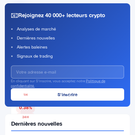
📧
Rejoignez 40 000+ lecteurs crypto
Aethir
Rank
ATH
Analyses de marché
#188
Dernières nouvelles
Acheter Maintenant
Alertes baleines
Signaux de trading
PRIX ACTUEL
En cliquant sur S'inscrire, vous acceptez notre
Politique de
$0.00419001
confidentialité.
1H
▼
0.38%
24H
Dernières nouvelles
▼
2.33%