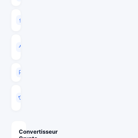
VOLUME
24H
$6,853,045
VOL
/
CAP
0.0813
RANG
#188
MIS
A
JOUR
Juil 27, 2026 20:11
Convertisseur