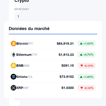
Crypto
MONTANT
DE
Données du marché
⇄
Bitcoin
$64,919.31
BTC
▲ +1.03%
VERS
Ethereum
$1,913.23
ETH
▲ +0.74%
BNB
$591.18
BNB
▼ -0.15%
1
BTC
Solana
$73.9102
SOL
▲ +1.85%
=
64,919.30981797
XRP
$1.0300
XRP
▼ -0.12%
USD