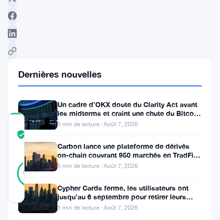
Suivre sur Google News
Dernières nouvelles
Un cadre d’OKX doute du Clarity Act avant
les midterms et craint une chute du Bitcoin
à 55 000 $
5 min de lecture · Août 7, 2026
COMMUNITY
TRUST
Vérifié
SCORE
Carbon lance une plateforme de dérivés
on-chain couvrant 950 marchés en TradFi et
34
crypto
Vérifié
5 min de lecture · Août 7, 2026
88
votes
%
RÉEL
Cypher Cards ferme, les utilisateurs ont
Mis à jour 11 mois il y a
jusqu’au 6 septembre pour retirer leurs
fonds
5 min de lecture · Août 7, 2026