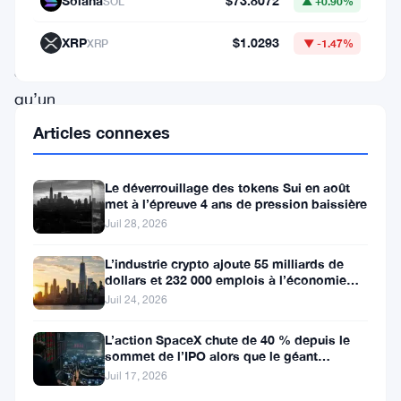
Solana
$73.8072
SOL
▲ +0.90%
10
septembre
XRP
$1.0293
XRP
▼ -1.47%
après
qu’un
tribunal
Articles connexes
de
district
Le déverrouillage des tokens Sui en août
met à l’épreuve 4 ans de pression baissière
américain
Juil 28, 2026
ait
temporairement
L’industrie crypto ajoute 55 milliards de
dollars et 232 000 emplois à l’économie
bloqué
américaine
Juil 24, 2026
la
L’action SpaceX chute de 40 % depuis le
tentative
sommet de l’IPO alors que le géant
aérospatial d’Elon Musk fait face
de
Juil 17, 2026