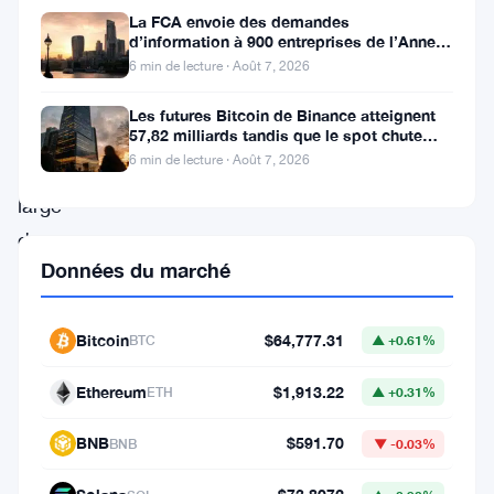
Le
La FCA envoie des demandes
Bitcoin
d’information à 900 entreprises de l’Annexe
1 contre le blanchiment
et
6 min de lecture · Août 7, 2026
le
Les futures Bitcoin de Binance atteignent
marché
57,82 milliards tandis que le spot chute
huit fois
6 min de lecture · Août 7, 2026
plus
large
des
Données du marché
cryptomonnaies
ont
connu
Bitcoin
$64,777.31
BTC
▲ +0.61%
un
Ethereum
$1,913.22
ETH
▲ +0.31%
léger
rebond
BNB
$591.70
BNB
▼ -0.03%
le