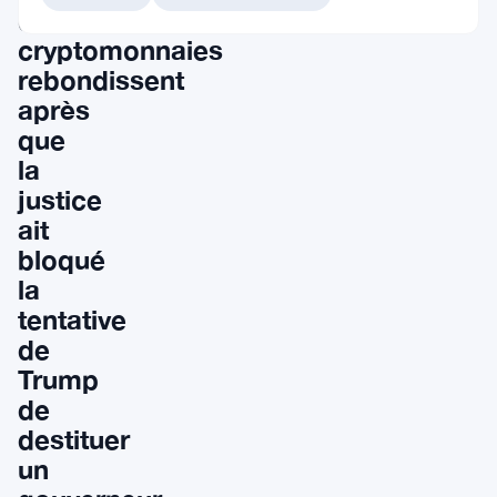
des
cryptomonnaies
rebondissent
après
que
la
justice
ait
bloqué
la
tentative
de
Trump
de
destituer
un