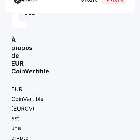
XRP
▼ -1.07%
64,570.96638008
USD
À
propos
de
EUR
CoinVertible
EUR
CoinVertible
(EURCV)
est
une
crypto-