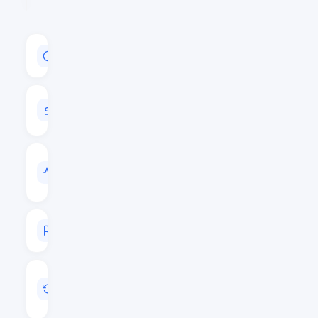
CAPITALISATION
$147,832,313
VOLUME
24H
$12,697,338
VOL
/
CAP
0.0859
RANG
#232
MIS
A
JOUR
Juil 10, 2026 00:22