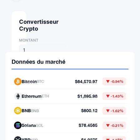
Convertisseur
Crypto
MONTANT
DE
Données du marché
⇄
Bitcoin
$64,570.97
BTC
▼ -0.94%
VERS
Ethereum
$1,895.98
ETH
▼ -1.43%
BNB
$600.12
BNB
▼ -1.62%
1
Solana
$76.4565
BTC
SOL
▼ -0.21%
=
XRP
$1.0275