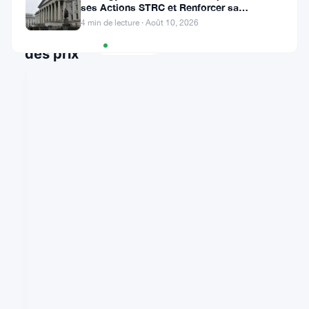
ses Actions STRC et Renforcer sa
Trésorerie
4 min de lecture · Août 10, 2026
Graphique
TradingView
des prix