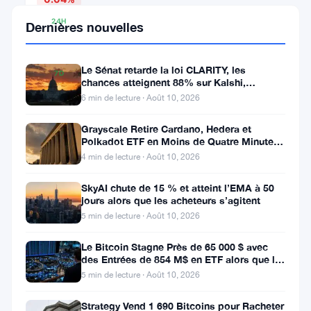
24H
Dernières nouvelles
▲
0.11%
Le Sénat retarde la loi CLARITY, les
7D
chances atteignent 88% sur Kalshi,
▲
Coinbase s’indigne
6 min de lecture · Août 10, 2026
0.02%
Grayscale Retire Cardano, Hedera et
Polkadot ETF en Moins de Quatre Minutes
à la SEC
4 min de lecture · Août 10, 2026
Partager
:
SkyAI chute de 15 % et atteint l’EMA à 50
jours alors que les acheteurs s’agitent
5 min de lecture · Août 10, 2026
Le Bitcoin Stagne Près de 65 000 $ avec
des Entrées de 854 M$ en ETF alors que le
CPI Approche
5 min de lecture · Août 10, 2026
Suivre sur Google News
Strategy Vend 1 690 Bitcoins pour Racheter