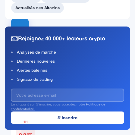
#233 GUSD
#235 Zano
Actualités des Altcoins
EUR
📧
CoinVertible
Rejoignez 40 000+ lecteurs crypto
Rank
EURCV
Analyses de marché
#232
Dernières nouvelles
Acheter Maintenant
Alertes baleines
Signaux de trading
PRIX
ACTUEL
En cliquant sur S'inscrire, vous acceptez notre
Politique de
confidentialité.
$1.14
1H
▼
0.04%