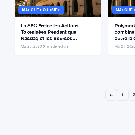
MARCHÉ BOURSIER
MARCHÉ 
La SEC Freine les Actions
Polymark
Tokenisées Pendant que
combinés
Nasdaq et les Bourses
ouvre le 
Mondiales Poussent leurs
marchés 
Mai 23, 2026
·
5 min de lecture
Mai 21, 202
Propres Règles
←
1