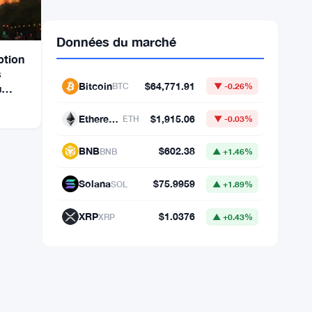
ption
s
u
Données du marché
Bitcoin
$64,771.91
BTC
▼ -0.26%
Ethereum
$1,915.06
ETH
▼ -0.03%
BNB
$602.38
BNB
▲ +1.46%