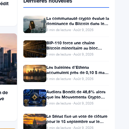
Dernières nouvelles
rédit
La communauté crypto évalue la
dominance du Bitcoin dans le
calme du week-end
3 min de lecture · Août 9, 2026
BIP-110 force une chaîne
Bitcoin minoritaire au bloc
961,632 avec 2,53% de soutien
5 min de lecture · Août 9, 2026
des mineurs
Les baleines d’Ethena
accumulent près de 0,10 $ mais
les acheteurs de détail restent à
5 min de lecture · Août 9, 2026
l’écart
Audiera Bondit de 46,6% alors
n de
que les Mouvements Crypto
ve
Changent — Mouvements
2 min de lecture · Août 9, 2026
Quotidiens 9 Août
Le Sénat fixe un vote de clôture
pour le 15 septembre sur le
projet de loi H.R. 3633 sur le
5 min de lecture · Août 9, 2026