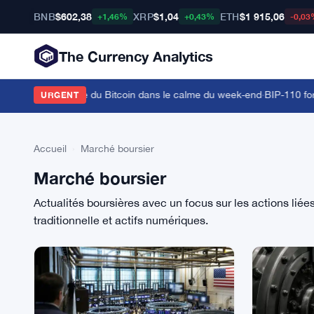
BNB
$602,38
XRP
$1,04
ETH
$1 915,06
+1,46%
+0,43%
-0,03
The Currency Analytics
e la dominance du Bitcoin dans le calme du week-end
·
BIP-110 force 
URGENT
Accueil
›
Marché boursier
Marché boursier
Actualités boursières avec un focus sur les actions liée
traditionnelle et actifs numériques.