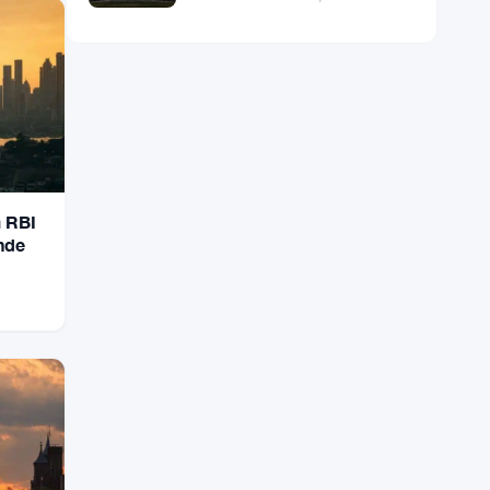
marché des cryptos
a RBI
Inde