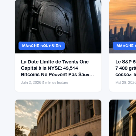
MARCHÉ BOURSIER
MARCHÉ 
La Date Limite de Twenty One
Le S&P 5
Capital à la NYSE: 43,514
7 400 grâ
Bitcoins Ne Peuvent Pas Sauver
cessez-le
une Crise de Gouvernance
Unis et l’
Juin 2, 2026
·
5 min de lecture
Mai 28, 202