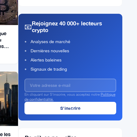
Rejoignez 40 000+ lecteurs
📧
crypto
que
u
Analyses de marché
es
Dernières nouvelles
Alertes baleines
Signaux de trading
En cliquant sur S'inscrire, vous acceptez notre
Politique
de confidentialité.
e les