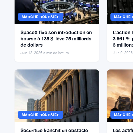
MARCHÉ BOURSIER
MARCHÉ 
SpaceX fixe son introduction en
L’action
bourse à 135 $, lève 75 milliards
3 661 % 
de dollars
3 million
Juin 12, 2026
·
5 min de lecture
Juin 9, 2026
MARCHÉ BOURSIER
MARCHÉ 
Securitize franchit un obstacle
Les actif