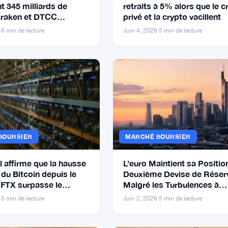
t 345 milliards de
retraits à 5% alors que le c
 kraken et DTCC
privé et la crypto vacillent
nt
·
6 min de lecture
Juin 4, 2026
·
5 min de lecture
BOURSIER
MARCHÉ BOURSIER
l affirme que la hausse
L’euro Maintient sa Positio
du Bitcoin depuis le
Deuxième Devise de Réser
 FTX surpasse le
Malgré les Turbulences à
Washington
·
5 min de lecture
Juin 2, 2026
·
5 min de lecture