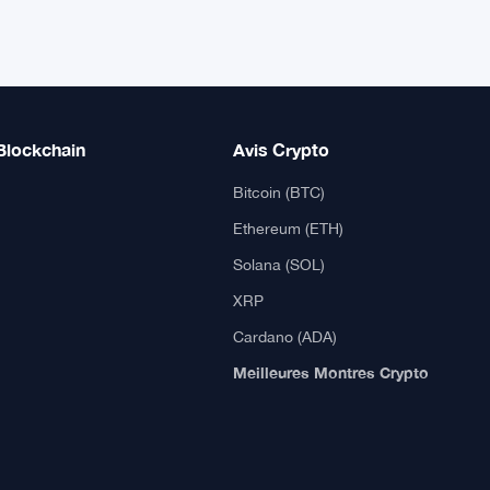
Solana
$75.9959
SOL
▲ +1.89%
XRP
$1.0376
XRP
▲ +0.43%