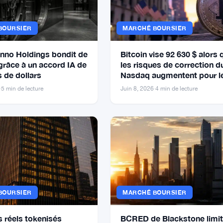
BOURSIER
MARCHÉ BOURSIER
 Inno Holdings bondit de
Bitcoin vise 92 630 $ alors 
grâce à un accord IA de
les risques de correction d
s de dollars
Nasdaq augmentent pour l
traders crypto
·
5 min de lecture
Juin 8, 2026
·
4 min de lecture
BOURSIER
MARCHÉ BOURSIER
s réels tokenisés
BCRED de Blackstone limit