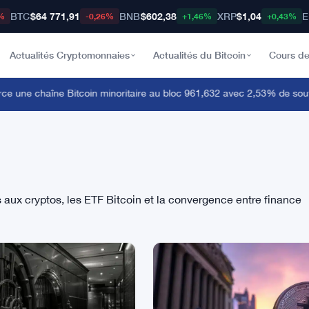
BTC
$64 771,91
BNB
$602,38
XRP
$1,04
E
%
-0,26%
+1,46%
+0,43%
Actualités Cryptomonnaies
Actualités du Bitcoin
Cours de
une chaîne Bitcoin minoritaire au bloc 961,632 avec 2,53% de soutie
s aux cryptos, les ETF Bitcoin et la convergence entre finance