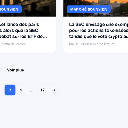
BOURSIER
MARCHÉ BOURSIER
et lance des paris
La SEC envisage une exem
 alors que la SEC
pour les actions tokenisée
débat sur les ETF de
tandis que le vote crypto a
prédictifs
Sénat reste incertain
6
·
5 min de lecture
Mai 19, 2026
·
5 min de lecture
Voir plus
2
3
4
…
17
→