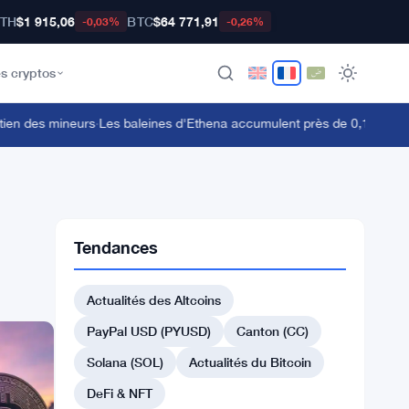
TH
$1 915,06
BTC
$64 771,91
-0,03%
-0,26%
s cryptos
n des mineurs
·
Les baleines d'Ethena accumulent près de 0,10 $ mais les
Tendances
Actualités des Altcoins
PayPal USD (PYUSD)
Canton (CC)
Solana (SOL)
Actualités du Bitcoin
DeFi & NFT