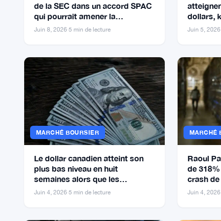
de la SEC dans un accord SPAC
atteignen
qui pourrait amener la
dollars,
tokenisation à la Bourse
accélère
Juin 8, 2026
·
5 min de lecture
Juin 5, 2026
MARCHÉ BOURSIER
MARCHÉ 
Le dollar canadien atteint son
Raoul Pa
plus bas niveau en huit
de 318% 
semaines alors que les
crash de
discussions sur les tarifs
Nasdaq
Juin 4, 2026
·
5 min de lecture
Juin 4, 2026