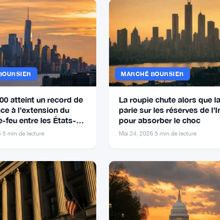
BOURSIER
MARCHÉ BOURSIER
00 atteint un record de
La roupie chute alors que l
ce à l’extension du
parie sur les réserves de l’
-feu entre les États-
pour absorber le choc
Iran
6
·
5 min de lecture
Mai 24, 2026
·
5 min de lecture