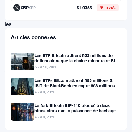
sensation
XRP
$1.0353
XRP
▼ -0.24%
dans
les
milieux
Articles connexes
financiers
et
Les ETF Bitcoin attirent 853 millions de
cryptographiques.
dollars alors que la chaîne minoritaire BIP-
110 meurt après deux
Août 10, 2026
Avec
un
Les ETFs Bitcoin attirent 853 millions $,
IBIT de BlackRock en capte 693 millions en
score
une semaine
Août 9, 2026
vérifié
Le fork Bitcoin BIP-110 bloqué à deux
de
blocs alors que la puissance de hachage
276,
se fait rare
Août 9, 2026
Kim