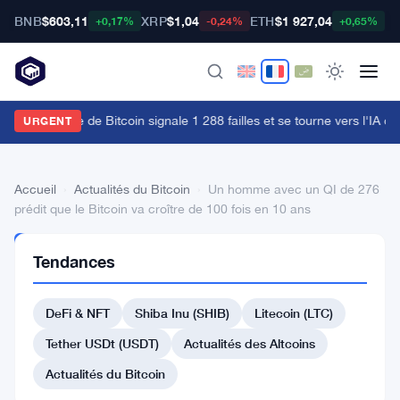
BNB
$603,11
XRP
$1,04
ETH
$1 927,04
B
+0,17%
-0,24%
+0,65%
'équipe rouge de Bitcoin signale 1 288 failles et se tourne vers l'IA ch
URGENT
Accueil
›
Actualités du Bitcoin
›
Un homme avec un QI de 276
prédit que le Bitcoin va croître de 100 fois en 10 ans
ACTUALITÉS
Tendances
DU BITCOIN
Un
DeFi & NFT
Shiba Inu (SHIB)
Litecoin (LTC)
homme
avec
Tether USDt (USDT)
Actualités des Altcoins
un
Actualités du Bitcoin
QI