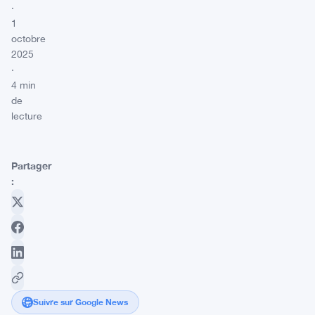
·
1
octobre
2025
·
4 min
de
lecture
Partager
:
Suivre sur Google News