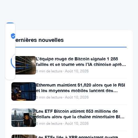
COMMUNITY
TRUST
Probablement Réel
Dernières nouvelles
SCORE
Probablement
39
L’équipe rouge de Bitcoin signale 1 288
79
votes
Réel
%
failles et se tourne vers l’IA chinoise après
RÉEL
le verrouillage d’OpenAI
5 min de lecture · Août 10, 2026
Mis à jour 10 mois il y a
Ethereum maintient $1,820 alors que le RSI
YoungHoon
et les moyennes mobiles lancent des
signaux d’avertissement
5 min de lecture · Août 10, 2026
Kim,
originaire
Les ETF Bitcoin attirent 853 millions de
dollars alors que la chaîne minoritaire BIP-
de
110 meurt après deux
5 min de lecture · Août 10, 2026
Corée
Les ETFs liés à XRP enregistrent quatre