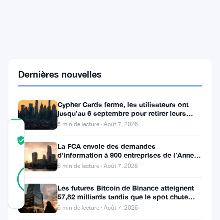
risque
de
liquidation
avec
un
nouveau
prêt
Bitcoin
Dernières nouvelles
pour
emprunteurs
prudents
Cypher Cards ferme, les utilisateurs ont
jusqu’au 6 septembre pour retirer leurs
fonds
5 min de lecture · Août 7, 2026
COMMUNITY
TRUST
Vérifié
La FCA envoie des demandes
SCORE
d’information à 900 entreprises de l’Annexe
1 contre le blanchiment
6 min de lecture · Août 7, 2026
32
Vérifié
91
votes
%
Les futures Bitcoin de Binance atteignent
RÉEL
57,82 milliards tandis que le spot chute
Mis à jour 1 mois il y a
huit fois
6 min de lecture · Août 7, 2026