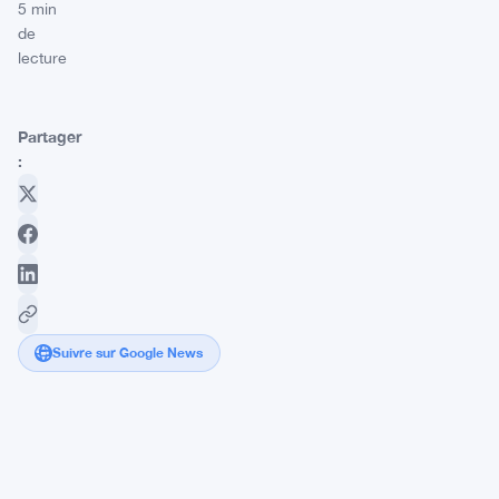
5 min
de
lecture
Partager
:
Suivre sur Google News
Strike
réduit
le