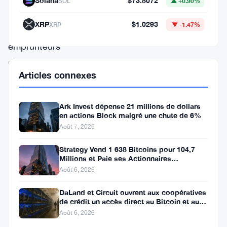
Solana
$73.8072
SOL
▲ +0.90%
empêcher
XRP
$1.0293
XRP
▼ -1.47%
les
emprunteurs
de
Articles connexes
tout
perdre
Ark Invest dépense 21 millions de dollars
dès
en actions Block malgré une chute de 6%
que
Août 7, 2026
les
Strategy Vend 1 638 Bitcoins pour 104,7
marchés
Millions et Paie ses Actionnaires
Privilégiés
Août 6, 2026
se
détériorent.
DaLand et Circuit ouvrent aux coopératives
de crédit un accès direct au Bitcoin et aux
Le
actifs numériques
Août 6, 2026
service