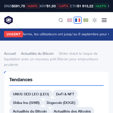
BNB
$591,70
XRP
$1,03
ETH
$1 913,22
BT
-0,03%
-1,47%
+0,31%
ypher Cards ferme, les utilisateurs ont jusqu'au 6 septembre pour retir
URGENT
Accueil
›
Actualités du Bitcoin
›
Strike réduit le risque de
liquidation avec un nouveau prêt Bitcoin pour emprunteurs
prudents
ACTUALITÉS
Tendances
DU BITCOIN
Strike
UNUS SED LEO (LEO)
DeFi & NFT
réduit
le
Shiba Inu (SHIB)
Dogecoin (DOGE)
risque
Actualités du Bitcoin
Actualités des Altcoins