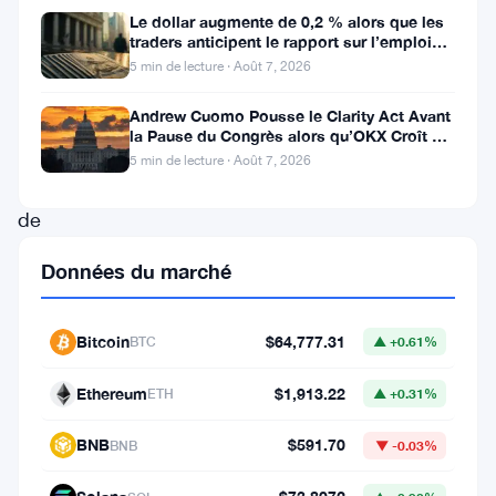
Strike
Le dollar augmente de 0,2 % alors que les
traders anticipent le rapport sur l’emploi
vient
aux États-Unis
5 min de lecture · Août 7, 2026
de
lancer
Andrew Cuomo Pousse le Clarity Act Avant
la Pause du Congrès alors qu’OKX Croît en
un
Europe
5 min de lecture · Août 7, 2026
produit
de
prêt
Données du marché
en
bitcoin
Bitcoin
$64,777.31
BTC
▲ +0.61%
basé
sur
Ethereum
$1,913.22
ETH
▲ +0.31%
une
BNB
$591.70
BNB
▼ -0.03%
idée
: