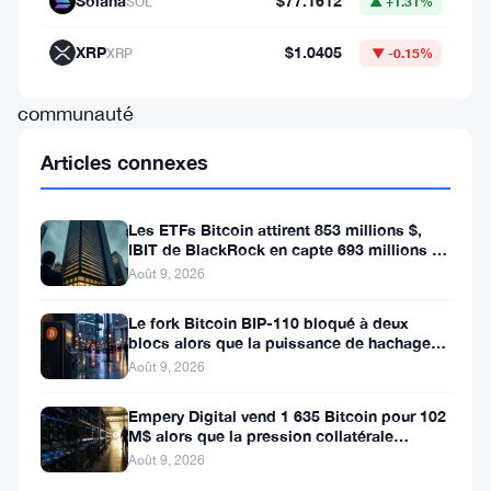
Solana
$77.1612
SOL
▲ +1.31%
mois.
Et
XRP
$1.0405
XRP
▼ -0.15%
la
communauté
Bitcoin
Articles connexes
ne
parvient
Les ETFs Bitcoin attirent 853 millions $,
pas
IBIT de BlackRock en capte 693 millions en
une semaine
Août 9, 2026
à
s’accorder
Le fork Bitcoin BIP-110 bloqué à deux
blocs alors que la puissance de hachage
sur
se fait rare
Août 9, 2026
grand-
Empery Digital vend 1 635 Bitcoin pour 102
chose.
M$ alors que la pression collatérale
s’intensifie
Août 9, 2026
Août