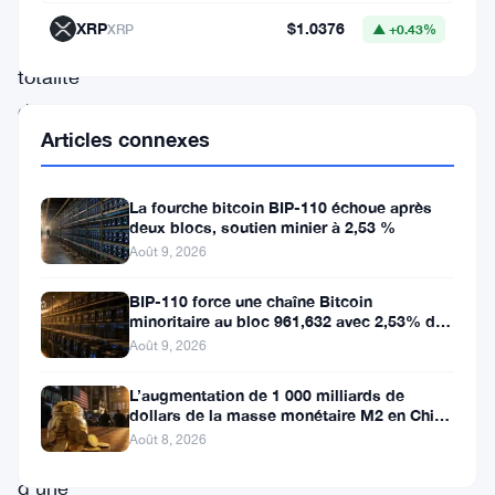
rembourser
XRP
$1.0376
XRP
▲ +0.43%
la
totalité
de
Articles connexes
sa
dette
La fourche bitcoin BIP-110 échoue après
convertible
deux blocs, soutien minier à 2,53 %
restante
Août 9, 2026
—
BIP-110 force une chaîne Bitcoin
financée
minoritaire au bloc 961,632 avec 2,53% de
soutien des mineurs
Août 9, 2026
directement
par
L’augmentation de 1 000 milliards de
dollars de la masse monétaire M2 en Chine
la
laisse les traders de Bitcoin
Août 8, 2026
vente
d’une