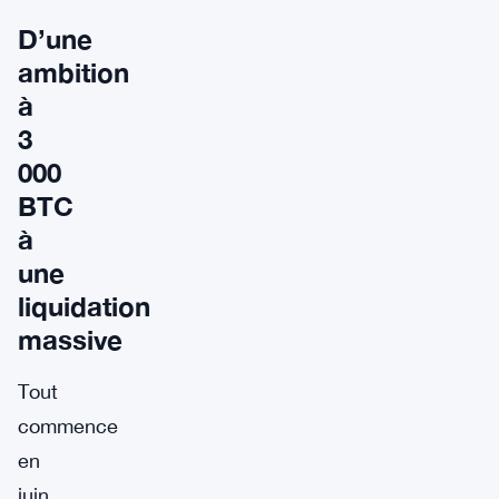
D’une
ambition
à
3
000
BTC
à
une
liquidation
massive
Tout
commence
en
juin