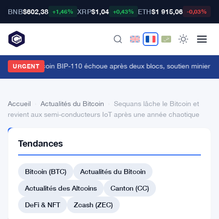
BNB
$602,38
XRP
$1,04
ETH
$1 915,06
B
+1,46%
+0,43%
-0,03%
a fourche bitcoin BIP-110 échoue après deux blocs, soutien minier à 
URGENT
Accueil
›
Actualités du Bitcoin
›
Sequans lâche le Bitcoin et
revient aux semi-conducteurs IoT après une année chaotique
ACTUALITÉS
Tendances
DU BITCOIN
Sequans
Bitcoin (BTC)
Actualités du Bitcoin
lâche
le
Actualités des Altcoins
Canton (CC)
Bitcoin
DeFi & NFT
Zcash (ZEC)
et