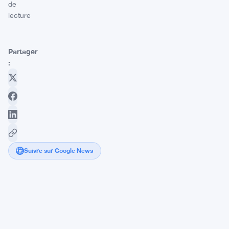
de
lecture
Partager
:
Suivre sur Google News
Sequans
lâche
le
Bitcoin
et