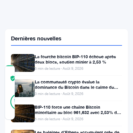
revient
aux
semi-
conducteurs
IoT
après
Dernières nouvelles
une
année
chaotique
La fourche bitcoin BIP-110 échoue après
deux blocs, soutien minier à 2,53 %
5 min de lecture · Août 9, 2026
COMMUNITY
TRUST
Vérifié
La communauté crypto évalue la
SCORE
dominance du Bitcoin dans le calme du
week-end
3 min de lecture · Août 9, 2026
46
Vérifié
98
votes
%
BIP-110 force une chaîne Bitcoin
RÉEL
minoritaire au bloc 961,632 avec 2,53% de
Mis à jour 2 mois il y a
soutien des mineurs
5 min de lecture · Août 9, 2026
Sequans
Les baleines d’Ethena accumulent près de