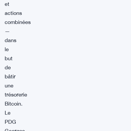
et
actions
combinées
—
dans
le
but
de
bâtir
une
trésorerie
Bitcoin.
Le
PDG
Georges