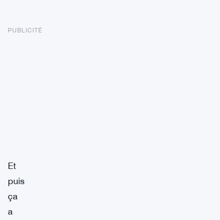
PUBLICITÉ
Et
puis
ça
a