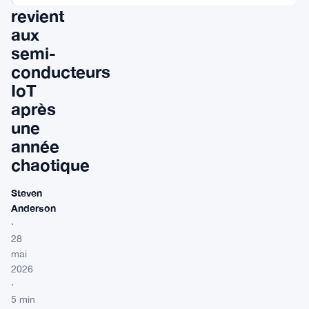
revient
aux
semi-
conducteurs
IoT
après
une
année
chaotique
Steven
Anderson
·
28
mai
2026
·
5 min