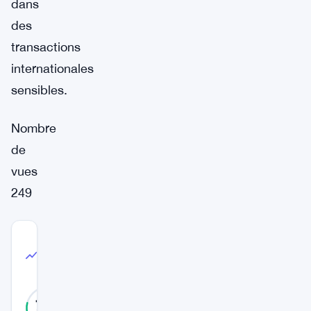
dans
des
transactions
internationales
sensibles.
Nombre
de
vues
249
COMMUNITY
TRUST
High Confidence
INDEX
79
%