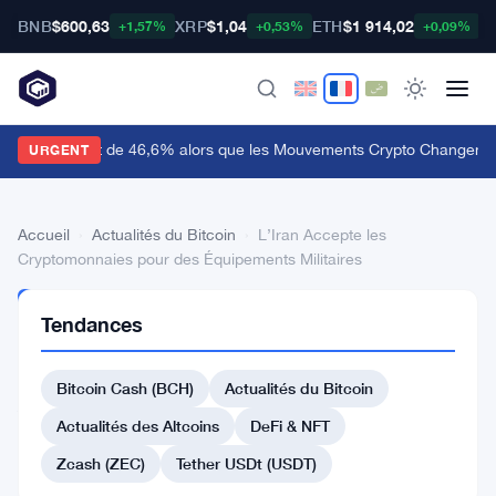
BNB
$600,63
XRP
$1,04
ETH
$1 914,02
B
+1,57%
+0,53%
+0,09%
udiera Bondit de 46,6% alors que les Mouvements Crypto Changent 
URGENT
Accueil
›
Actualités du Bitcoin
›
L’Iran Accepte les
Cryptomonnaies pour des Équipements Militaires
ACTUALITÉS
Tendances
DU BITCOIN
L’Iran
Bitcoin Cash (BCH)
Actualités du Bitcoin
Accepte
les
Actualités des Altcoins
DeFi & NFT
Cryptomonnaies
Zcash (ZEC)
Tether USDt (USDT)
pour