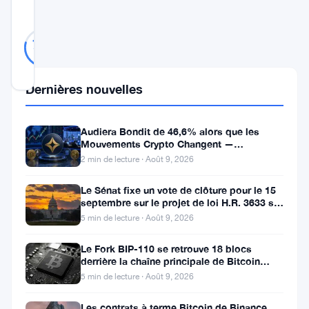
SCORE
Probablement
24
79
votes
Réel
%
RÉEL
Mis à jour 7 mois il y a
Dernières nouvelles
Le
Audiera Bondit de 46,6% alors que les
Centre
Mouvements Crypto Changent —
d’Exportation
Mouvements Quotidiens 9 Août
2 min de lecture · Août 9, 2026
du
Le Sénat fixe un vote de clôture pour le 15
Ministère
septembre sur le projet de loi H.R. 3633 sur
le marché des cryptos
5 min de lecture · Août 9, 2026
de
la
Le Fork BIP-110 se retrouve 18 blocs
derrière la chaîne principale de Bitcoin
Défense
après la scission des Roughnecks
5 min de lecture · Août 9, 2026
iranien,
connu
Les contrats à terme Bitcoin de Binance