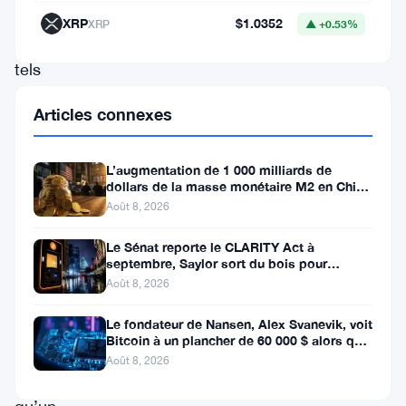
militaires
XRP
$1.0352
XRP
▲ +0.53%
avancés
tels
que
Articles connexes
des
drones
L’augmentation de 1 000 milliards de
et
dollars de la masse monétaire M2 en Chine
laisse les traders de Bitcoin
des
Août 8, 2026
missiles
Le Sénat reporte le CLARITY Act à
septembre, Saylor sort du bois pour
balistiques.
Bitcoin
Août 8, 2026
C’est
la
Le fondateur de Nansen, Alex Svanevik, voit
Bitcoin à un plancher de 60 000 $ alors que
première
les actifs tokenisés
Août 8, 2026
fois