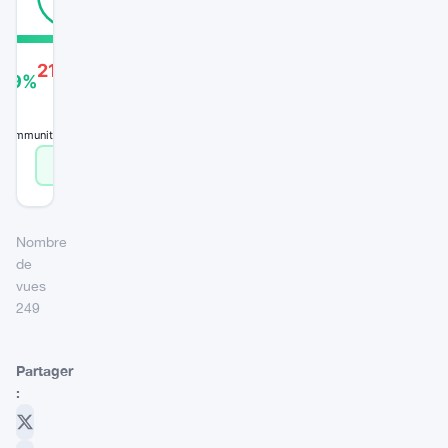
RÉEL
21%
FAKE
79%
 community signals
Vote Real
Vote Fake
Nombre
de
vues
249
Partager
: