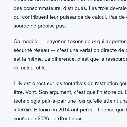
être éteint par un seul gouvernement. Et selon Lil
passée de moins d’un milliard de paramètres à 10
rapide, même pour ce secteur.
Trois projets sont au cœur de ça. Dark Bloom pro
genre, tu fais tourner un modèle sans que pers
construit un réseau d’inférence décentralisé. Plu
des consommateurs, distribués. Les trois devrai
qui contribuent leur puissance de calcul. Pas de 
source ne précise pas.
Ce modèle — payer en tokens ceux qui apportent 
sécurité réseau — c’est une variation directe de 
est la même. La différence, c’est que la ressourc