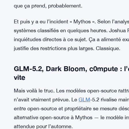
ont des intérêts dans le modèle propriétaire agit
écoutent. Et pendant ce temps, la technologie
Pas de hasard, donc, que les restrictions commen
une interdiction d’exportation sur ses dernières 
GPT-5.6 à des partenaires de confiance — pas au 
d’identité pour accéder aux modèles les plus puis
que ça prend, probablement.
Et puis y a eu l’incident « Mythos ». Selon l’anal
systèmes classifiés en quelques heures. Joshua 
inquiétudes directes à ce sujet. Ça a alimenté ex
justifie des restrictions plus larges. Classique.