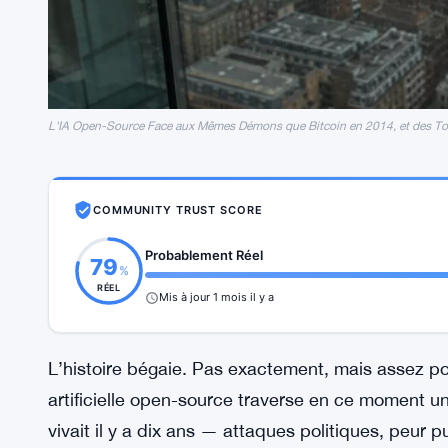
L'IA Open-Source Face aux Mêmes Démons que Bitcoin en 2014, et des To
COMMUNITY TRUST SCORE
Probablement Réel
79
%
RÉEL
Mis à jour 1 mois il y a
L’histoire bégaie. Pas exactement, mais assez pou
artificielle open-source traverse en ce moment un
vivait il y a dix ans — attaques politiques, peur 