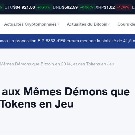
BTC
$64 921,56
BNB
$592,59
XRP
$1,02
E
%
+0,78%
+0,36%
-1,04%
Actualités Cryptomonnaies
Actualités du Bitcoin
Cours de
u
·
La proposition EIP-8363 d'Ethereum menace la stabilité de 41,5 milli
Mêmes Démons que Bitcoin en 2014, et des Tokens en Jeu
e aux Mêmes Démons que
s Tokens en Jeu