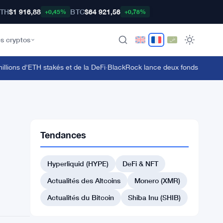
TH
$1 916,88
BTC
$64 921,56
+0,45%
+0,78%
s cryptos
ons d'ETH stakés et de la DeFi
·
BlackRock lance deux fonds tokenisés ta
Tendances
Hyperliquid (HYPE)
DeFi & NFT
Actualités des Altcoins
Monero (XMR)
Actualités du Bitcoin
Shiba Inu (SHIB)