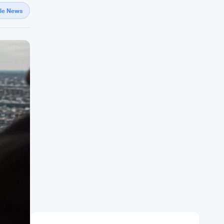
gle News