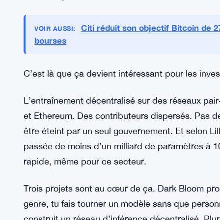
GLM-5.2, Dark Bloom, c0mpute : l’
vite
Mais voilà le truc. Les modèles open-source ratt
n’avait vraiment prévue. Le
GLM
-5.2 rivalise ma
entre open-source et propriétaire se mesure dés
alternative open-source à Mythos — le modèle im
attendue pour l’automne.
Citi réduit son objectif Bitcoin de 2
VOIR AUSSI:
bourses
C’est là que ça devient intéressant pour les inves
L’entraînement décentralisé sur des réseaux pair-
et Ethereum. Des contributeurs dispersés. Pas de