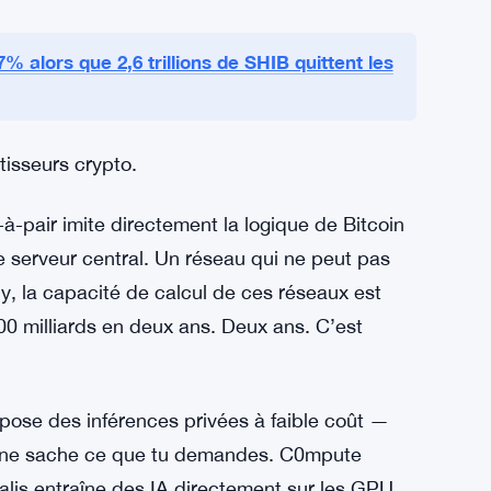
open-source rattrape son retard
rapent leur retard à une vitesse que personne
intenant avec le Sonnet 4.6 d’Anthropic. L’écart
ormais en mois, pas en années. Et une
pliqué dans l’incident de sécurité — est
7% alors que 2,6 trillions de SHIB quittent les
tisseurs crypto.
à-pair imite directement la logique de Bitcoin
 serveur central. Un réseau qui ne peut pas