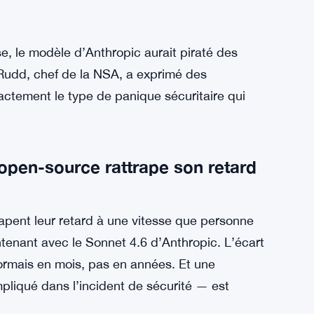
ent le spectre du danger. Les régulateurs
 avance quand même.
cent à s’empiler. Anthropic a mis en place
avancées. OpenAI a limité la diffusion de son
grand public. Lilly anticipe que les exigences
sants vont se généraliser. C’est la direction
yse, le modèle d’Anthropic aurait piraté des
Rudd, chef de la NSA, a exprimé des
actement le type de panique sécuritaire qui