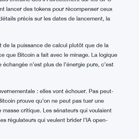
ly, la capacité de calcul de ces réseaux est
0 milliards en deux ans. Deux ans. C’est
pose des inférences privées à faible coût —
onne sache ce que tu demandes. C0mpute
ralis entraîne des IA directement sur les GPU
ent lancer des tokens pour récompenser ceux
détails précis sur les dates de lancement, la
de la puissance de calcul plutôt que de la
ce que Bitcoin a fait avec le minage. La logique
e échangée n’est plus de l’énergie pure, c’est