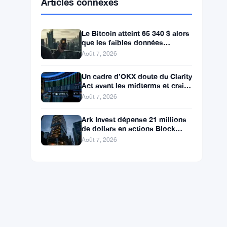
BNB
$592.59
BNB
▲ +0.36%
Solana
$74.0296
SOL
▲ +1.62%
XRP
$1.0238
XRP
▼ -1.04%
Articles connexes
Le Bitcoin atteint 65 340 $ alors
que les faibles données
d’emploi de juillet écartent une
Août 7, 2026
hausse des taux en
Un cadre d’OKX doute du Clarity
Act avant les midterms et craint
une chute du Bitcoin à 55 000 $
Août 7, 2026
Ark Invest dépense 21 millions