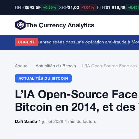
BNB
$592,59
XRP
$1,02
ETH
$1 916,88
+0,36%
-1,04%
+0,45
The Currency Analytics
rmes crypto non enregistrées dans une opération anti-fraude à Mosco
URGENT
Accueil
›
Actualités du Bitcoin
›
L’IA Open-Source Face aux 
ACTUALITÉS DU BITCOIN
L’IA Open-Source Fac
Bitcoin en 2014, et de
Dan Saada
·
1 juillet 2026
·
4 min de lecture