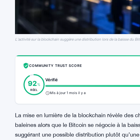
L'activité sur la blockchain suggère une distribution lors de la baisse du Bi
COMMUNITY TRUST SCORE
Vérifié
92
%
RÉEL
Mis à jour 1 mois il y a
La mise en lumière de la blockchain révèle des
baleines alors que le Bitcoin se négocie à la bai
suggérant une possible distribution plutôt qu’un