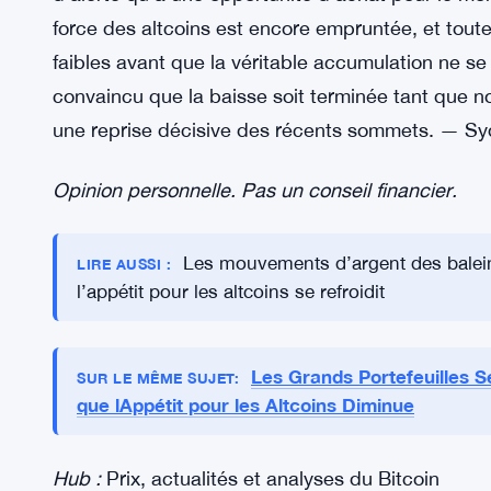
Révision de stratégie : rachats da
VOIR AUSSI:
L’avis de Sydney
Le Bitcoin se maintenant à 58 683 $ après une b
d’alerte qu’à une opportunité d’achat pour le m
force des altcoins est encore empruntée, et toute 
faibles avant que la véritable accumulation ne se
convaincu que la baisse soit terminée tant que n
une reprise décisive des récents sommets. — 
Opinion personnelle. Pas un conseil financier.