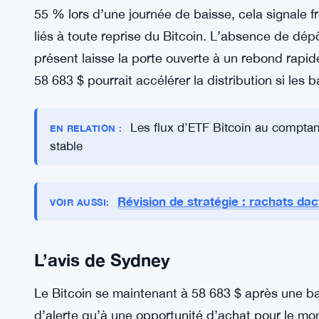
Interprétation des flux
Les lectures qualitatives des clusters de portefe
force plutôt qu’un achat agressif. Lorsque la do
55 % lors d’une journée de baisse, cela signale f
liés à toute reprise du Bitcoin. L’absence de dé
présent laisse la porte ouverte à un rebond rap
58 683 $ pourrait accélérer la distribution si les b
Les flux d’ETF Bitcoin au comptant
EN RELATION :
stable