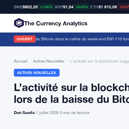
BNB
$602,38
XRP
$1,04
ETH
$1 915,06
+1,46%
+0,43%
-0,03
The Currency Analytics
 la dominance du Bitcoin dans le calme du week-end
·
BIP-110 force u
URGENT
Accueil
›
Autres-Nouvelles
›
L’activité sur la blockchain sugg
AUTRES-NOUVELLES
L’activité sur la blockc
lors de la baisse du Bit
Dan Saada
·
1 juillet 2026
·
3 min de lecture