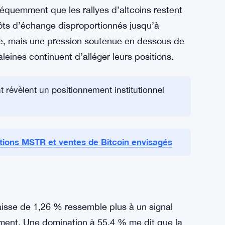
uilles pointent vers une vente mesurée dans la
mination du Bitcoin se maintient au-dessus de
réquemment que les rallyes d’altcoins restent
pôts d’échange disproportionnés jusqu’à
ide, mais une pression soutenue en dessous de
aleines continuent d’alléger leurs positions.
 révèlent un positionnement institutionnel