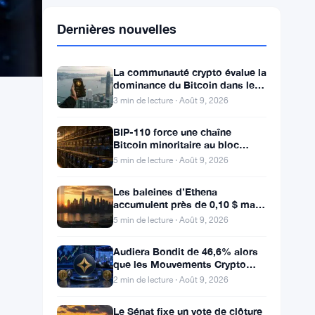
Dernières nouvelles
La communauté crypto évalue la
dominance du Bitcoin dans le
calme du week-end
3 min de lecture · Août 9, 2026
BIP-110 force une chaîne
Bitcoin minoritaire au bloc
961,632 avec 2,53% de soutien
5 min de lecture · Août 9, 2026