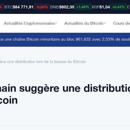
BTC
$64 771,91
BNB
$602,38
XRP
$1,04
E
%
-0,26%
+1,46%
+0,43%
Actualités Cryptomonnaies
Actualités du Bitcoin
Cours de
ne chaîne Bitcoin minoritaire au bloc 961,632 avec 2,53% de soutien
ère une distribution lors de la baisse du Bitcoin
hain suggère une distribut
coin