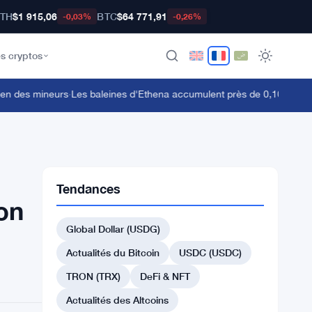
TH
$1 915,06
BTC
$64 771,91
-0,03%
-0,26%
s cryptos
 des mineurs
·
Les baleines d'Ethena accumulent près de 0,10 $ mais les 
Tendances
ion
Global Dollar (USDG)
Actualités du Bitcoin
USDC (USDC)
TRON (TRX)
DeFi & NFT
Actualités des Altcoins