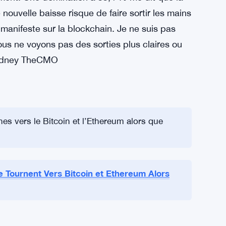
ctions MSTR et ventes de Bitcoin envisagés
aisse de 1,26 % ressemble plus à un signal
oment. Une domination à 55,4 % me dit que la
nouvelle baisse risque de faire sortir les mains
 manifeste sur la blockchain. Je ne suis pas
ous ne voyons pas des sorties plus claires ou
Sydney TheCMO