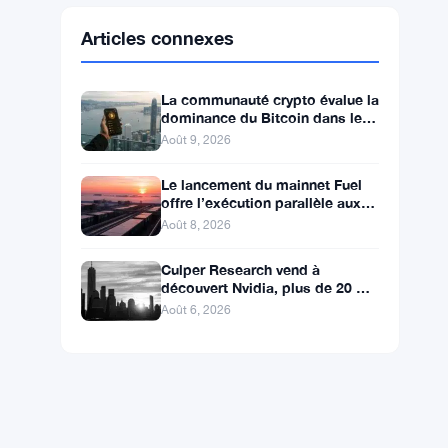
Ethereum
$1,915.06
ETH
▼ -0.03%
BNB
$602.38
BNB
▲ +1.46%
Solana
$75.9959
SOL
▲ +1.89%
XRP
$1.0376
XRP
▲ +0.43%
Articles connexes
La communauté crypto évalue la
dominance du Bitcoin dans le
calme du week-end
Août 9, 2026
Le lancement du mainnet Fuel
offre l’exécution parallèle aux
développeurs d’Ethereum
Août 8, 2026