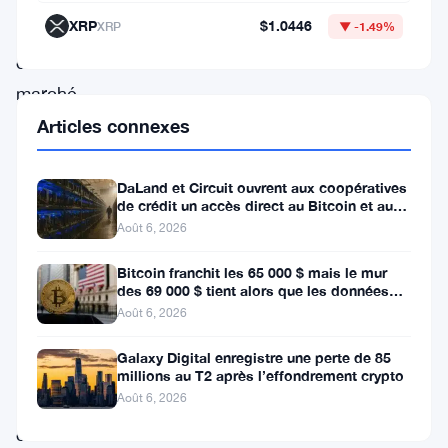
les
XRP
$1.0446
XRP
▼ -1.49%
incertitudes
du
marché.
Une
Articles connexes
analyse
récente
DaLand et Circuit ouvrent aux coopératives
de crédit un accès direct au Bitcoin et aux
d’AMBCrypto
actifs numériques
Août 6, 2026
sur
Bitcoin franchit les 65 000 $ mais le mur
la
des 69 000 $ tient alors que les données
profondeur
sur l’emploi se profilent
Août 6, 2026
du
Galaxy Digital enregistre une perte de 85
carnet
millions au T2 après l’effondrement crypto
Août 6, 2026
de
commandes