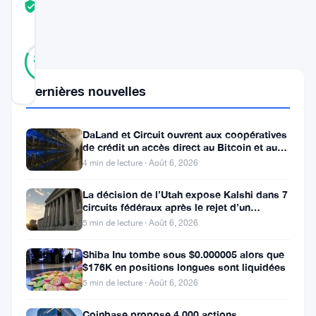
TRUST
Vérifié
SCORE
39
Vérifié
82
votes
%
RÉEL
Mis à jour 2 ans il y a
Dernières nouvelles
Les
DaLand et Circuit ouvrent aux coopératives
de crédit un accès direct au Bitcoin et aux
investisseurs
actifs numériques
4 min de lecture · Août 6, 2026
de
détail
La décision de l’Utah expose Kalshi dans 7
circuits fédéraux après le rejet d’un
en
bouclier fédéral
5 min de lecture · Août 6, 2026
Bitcoin
Shiba Inu tombe sous $0.000005 alors que
(
BTC
)
$176K en positions longues sont liquidées
deviennent
5 min de lecture · Août 6, 2026
de
Coinbase propose 4 000 actions