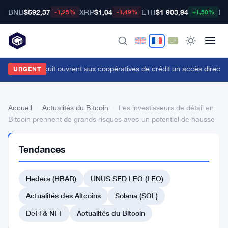
BNB
$592,37
XRP
$1,04
ETH
$1 903,94
BT
-1,25%
-1,49%
+1,50%
aLand et Circuit ouvrent aux coopératives de crédit un accès direct au
URGENT
Accueil
›
Actualités du Bitcoin
›
Les investisseurs de détail en
Bitcoin prennent de grands risques avec un potentiel de hausse
ACTUALITÉS
Tendances
DU BITCOIN
Les
Hedera (HBAR)
UNUS SED LEO (LEO)
investisseurs
de
Actualités des Altcoins
Solana (SOL)
détail
DeFi & NFT
Actualités du Bitcoin
en