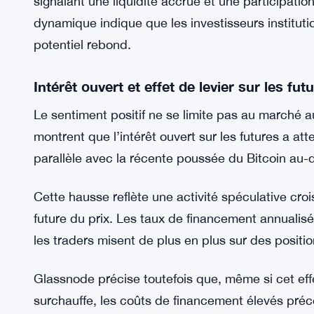
Selon Glassnode, cette activité institutionnelle r
cycle haussier. Les flux soutenus des ETF entre 
catalyseur clé pour de nouveaux gains, en ligne 
T4.
Le volume de trading au comptant a également att
signalant une liquidité accrue et une participati
dynamique indique que les investisseurs institutio
potentiel rebond.
Intérêt ouvert et effet de levier sur les fut
Le sentiment positif ne se limite pas au marché
montrent que l’intérêt ouvert sur les futures a att
parallèle avec la récente poussée du Bitcoin au-