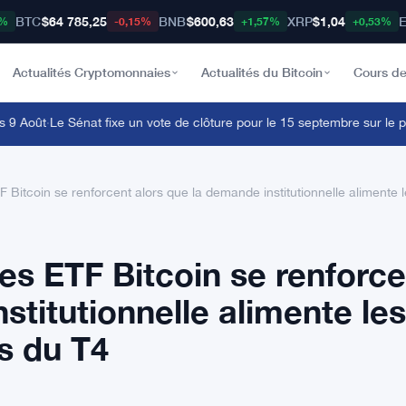
BTC
$64 785,25
BNB
$600,63
XRP
$1,04
9%
-0,15%
+1,57%
+0,53%
Actualités Cryptomonnaies
Actualités du Bitcoin
Cours de
Août
·
Le Sénat fixe un vote de clôture pour le 15 septembre sur le proj
TF Bitcoin se renforcent alors que la demande institutionnelle alimente
les ETF Bitcoin se renforc
stitutionnelle alimente les
s du T4