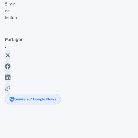
5 min
de
lecture
Partager
:
Suivre sur Google News
Le
modèle
de