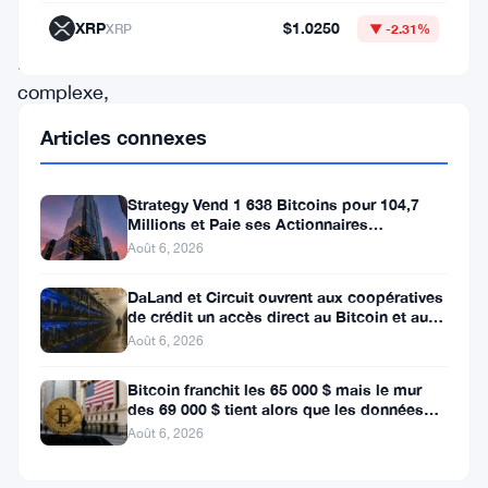
est
XRP
$1.0250
XRP
▼ -2.31%
plus
complexe,
et
Articles connexes
elle
se
Strategy Vend 1 638 Bitcoins pour 104,7
Millions et Paie ses Actionnaires
déroule
Privilégiés
Août 6, 2026
actuellement
dans
DaLand et Circuit ouvrent aux coopératives
de crédit un accès direct au Bitcoin et aux
les
actifs numériques
Août 6, 2026
données
Bitcoin franchit les 65 000 $ mais le mur
de
des 69 000 $ tient alors que les données
sortie
sur l’emploi se profilent
Août 6, 2026
de