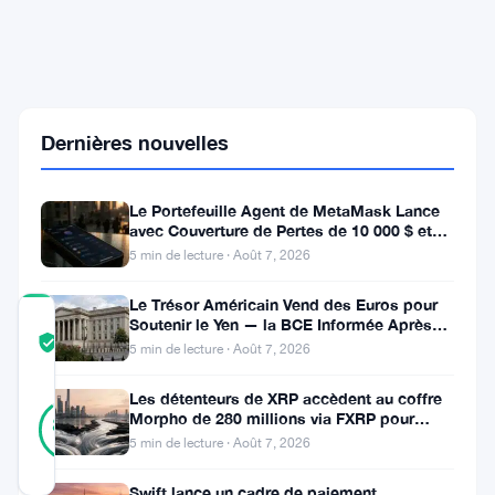
capitulation
UTXO
du
Bitcoin
met
l'accent
sur
Dernières nouvelles
les
détenteurs
à
Le Portefeuille Agent de MetaMask Lance
long
avec Couverture de Pertes de 10 000 $ et
terme
Modes de Trading Doubles
5 min de lecture · Août 7, 2026
Le Trésor Américain Vend des Euros pour
COMMUNITY
Soutenir le Yen — la BCE Informée Après
TRUST
Vérifié
Coup
5 min de lecture · Août 7, 2026
SCORE
Les détenteurs de XRP accèdent au coffre
19
Vérifié
Morpho de 280 millions via FXRP pour
89
votes
%
emprunter des RLUSD
5 min de lecture · Août 7, 2026
RÉEL
Mis à jour 1 mois il y a
Swift lance un cadre de paiement