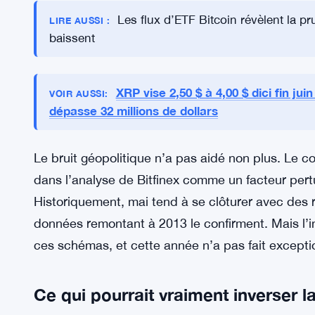
acteurs de s’engager, et le cycle continue.
Les détenteurs à court terme ont aggravé les ch
de force. Cette pression de vente, superposée a
Bitfinex, a retiré certains des soutiens qui avaien
l’année. Sans ces soutiens, le marché est dans u
Les flux d’ETF Bitcoin révèlent la pru
LIRE AUSSI :
baissent
XRP vise 2,50 $ à 4,00 $ dici fin ju
VOIR AUSSI:
dépasse 32 millions de dollars
Le bruit géopolitique n’a pas aidé non plus. Le c