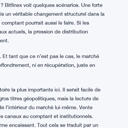
urbant les schémas saisonniers typiques.
rendements positifs pour le Bitcoin — les
ncertitude géopolitique a un moyen de brouiller
on.
la tendance
 ? Bitfinex voit quelques scénarios. Une forte
is un véritable changement structurel dans la
 comptant pourrait aussi le faire. Si les
ux actuels, la pression de distribution
ent.
. Et tant que ce n’est pas le cas, le marché
ffondrement, ni en récupération, juste en