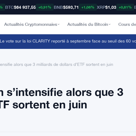
BTC
$64 937,55
BNB
$593,71
XRP
$1,03
8%
+0,91%
+1,08%
+0,81%
Actualités Cryptomonnaies
Actualités du Bitcoin
Cours de
vote sur la loi CLARITY reporté à septembre face au seuil des 60 voix po
tensifie alors que 3 milliards de dollars d’ETF sortent en juin
n s’intensifie alors que 3
TF sortent en juin