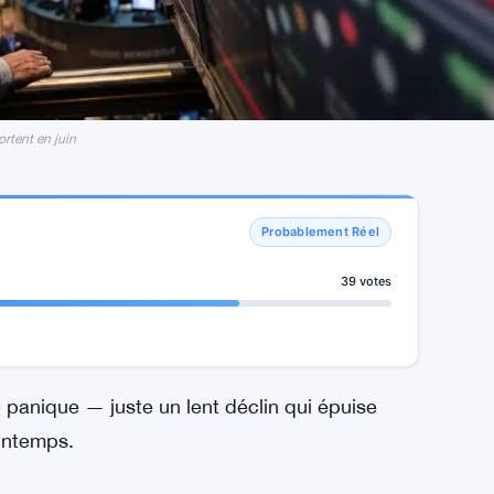
ortent en juin
Probablement Réel
39 votes
e panique — juste un lent déclin qui épuise
rintemps.