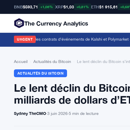
BNB
$593,71
XRP
$1,03
ETH
$1 915,61
+1,08%
+0,81%
+0,6
The Currency Analytics
e bookmaker sur les contrats d'événements de Kalshi et Polymarket
·
Le 
URGENT
Accueil
›
Actualités du Bitcoin
›
Le lent déclin du Bitcoin s’in
ACTUALITÉS DU BITCOIN
Le lent déclin du Bitcoi
milliards de dollars d’E
Sydney TheCMO
·
3 juin 2026
·
5 min de lecture