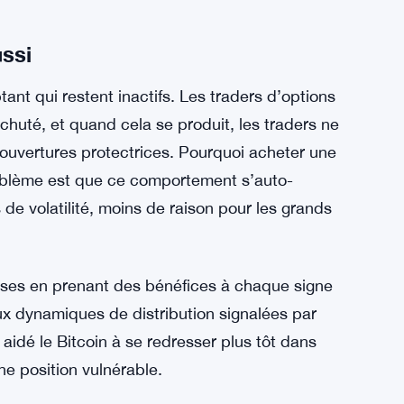
cente progressive.
s ETF Bitcoin au comptant ont enregistré
nt trois semaines. C’est un chiffre significatif.
aux piliers structurels maintenant la demande
ns d’un mois a envoyé un signal clair sur
ussi
nt qui restent inactifs. Les traders d’options
a chuté, et quand cela se produit, les traders ne
ouvertures protectrices. Pourquoi acheter une
oblème est que ce comportement s’auto-
de volatilité, moins de raison pour les grands