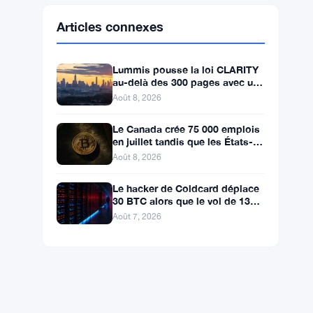
Ethereum
$1,915.61
ETH
▲ +0.68%
BNB
$593.71
BNB
▲ +1.08%
Solana
$74.5855
SOL
▲ +2.30%
XRP
$1.0332
XRP
▲ +0.81%
Articles connexes
Lummis pousse la loi CLARITY
au-delà des 300 pages avec un
vote en septembre
Août 8, 2026
Le Canada crée 75 000 emplois
en juillet tandis que les États-
Unis en perdent 23 000, Bitcoin
Août 8, 2026