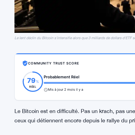
Le lent déclin du Bitcoin s'intensifie alors que 3 milliards de dollars d'ETF s
COMMUNITY TRUST SCORE
Probablement Réel
79
%
RÉEL
Mis à jour 2 mois il y a
Le Bitcoin est en difficulté. Pas un krach, pas un
ceux qui détiennent encore depuis le rallye du p