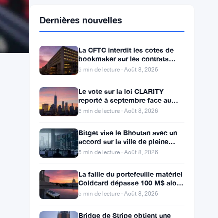
Dernières nouvelles
La CFTC interdit les cotes de
bookmaker sur les contrats
d’événements de Kalshi et
5 min de lecture · Août 8, 2026
Polymarket
Le vote sur la loi CLARITY
reporté à septembre face au
seuil des 60 voix pour le projet
5 min de lecture · Août 8, 2026