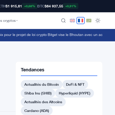
ETH
$1 915,61
BTC
$64 937,55
+0,68%
+0,91%
s cryptos
ur le projet de loi crypto
·
Bitget vise le Bhoutan avec un accord sur la
Tendances
Actualités du Bitcoin
DeFi & NFT
Shiba Inu (SHIB)
Hyperliquid (HYPE)
Actualités des Altcoins
Cardano (ADA)