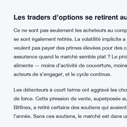
lentement. Jour après jour. Petites bougies. Des
Et les chiffres des ETF ont empiré les choses. Le
environ 3 milliards de dollars de sorties en seuleme
Ces produits étaient censés être l’un des princip
stable, et voir 3 milliards de dollars sortir en moi
l’appétit institutionnel actuel.
Les traders d’options se retirent a
Ce ne sont pas seulement les acheteurs au compta
se sont également retirés. La volatilité implicite 
veulent pas payer des primes élevées pour des c
assurance quand le marché semble plat ? Le pr
alimente — moins d’activité de couverture, moins 