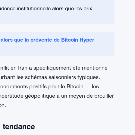
oses en prenant des bénéfices à chaque signe
ux dynamiques de distribution signalées par
t aidé le Bitcoin à se redresser plus tôt dans
ne position vulnérable.
dence institutionnelle alors que les prix
in alors que la prévente de Bitcoin Hyper
onflit en Iran a spécifiquement été mentionné