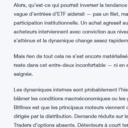
dans l’analyse de Bitfinex comme un facteur pert
Historiquement, mai tend à se clôturer avec des 
données remontant à 2013 le confirment. Mais l’i
ces schémas, et cette année n’a pas fait excepti
Ce qui pourrait vraiment inverser 
Alors, qu’est-ce qui pourrait inverser la tendance
vague d’entrées d’ETF aiderait — pas un filet, ma
participation institutionnelle. Un achat agressif au
acheteurs interviennent avec conviction aux nivea
s’atténue et la dynamique change assez rapidem
Mais rien de tout cela ne s’est encore matérialisé
reste dans cet entre-deux inconfortable — ni en e