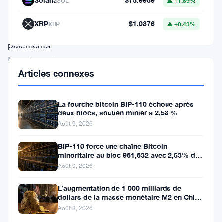
Solana
$75.9959
SOL
▲ +1.89%
règlement
XRP
$1.0376
XRP
▲ +0.43%
des
paiements
transfrontaliers.
Articles connexes
Cette
décision
La fourche bitcoin BIP-110 échoue après
frappe
deux blocs, soutien minier à 2,53 %
durement
Août 9, 2026
les
BIP-110 force une chaîne Bitcoin
entreprises
minoritaire au bloc 961,632 avec 2,53% de
soutien des mineurs
fintech
Août 9, 2026
et
L’augmentation de 1 000 milliards de
dollars de la masse monétaire M2 en Chine
de
laisse les traders de Bitcoin
Août 8, 2026
paiement,