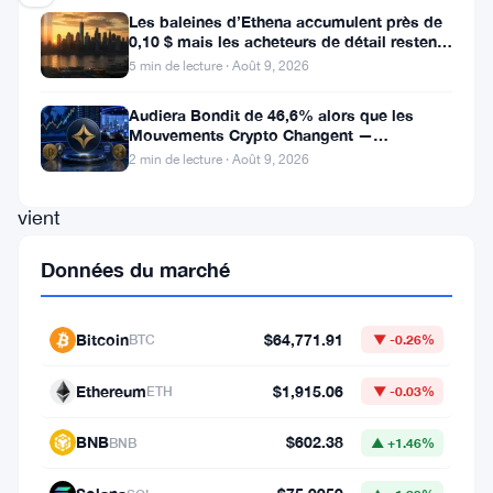
Les baleines d’Ethena accumulent près de
0,10 $ mais les acheteurs de détail restent
La
à l’écart
5 min de lecture · Août 9, 2026
banque
centrale
Audiera Bondit de 46,6% alors que les
Mouvements Crypto Changent —
du
Mouvements Quotidiens 9 Août
2 min de lecture · Août 9, 2026
Brésil
vient
de
Données du marché
couper
les
Bitcoin
$64,771.91
BTC
▼ -0.26%
stablecoins
et
Ethereum
$1,915.06
ETH
▼ -0.03%
les
BNB
$602.38
BNB
▲ +1.46%
cryptomonnaies
du