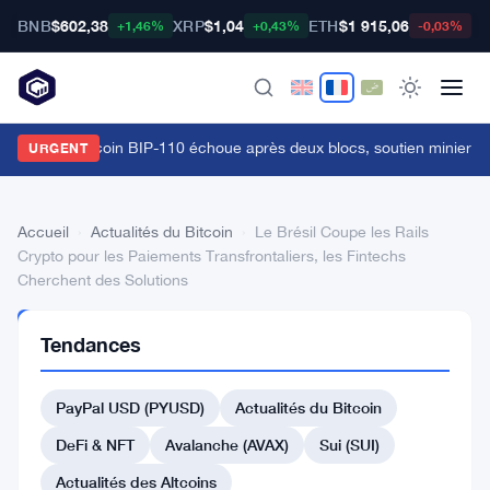
BNB
$602,38
XRP
$1,04
ETH
$1 915,06
B
+1,46%
+0,43%
-0,03%
a fourche bitcoin BIP-110 échoue après deux blocs, soutien minier à 
URGENT
Accueil
›
Actualités du Bitcoin
›
Le Brésil Coupe les Rails
Crypto pour les Paiements Transfrontaliers, les Fintechs
Cherchent des Solutions
ACTUALITÉS
Tendances
DU BITCOIN
Le
PayPal USD (PYUSD)
Actualités du Bitcoin
Brésil
Coupe
DeFi & NFT
Avalanche (AVAX)
Sui (SUI)
les
Actualités des Altcoins