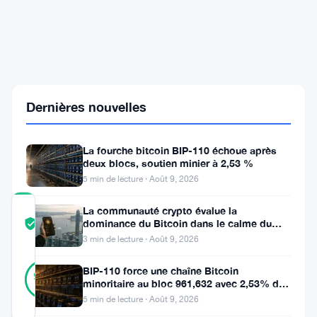
Brésil
Interdit
les
Cryptomonnaies
pour
les
Paiements
Transfrontaliers,
Dernières nouvelles
les
Fintechs
Cherchent
La fourche bitcoin BIP-110 échoue après
des
deux blocs, soutien minier à 2,53 %
5 min de lecture · Août 9, 2026
La communauté crypto évalue la
COMMUNITY
dominance du Bitcoin dans le calme du
TRUST
Vérifié
week-end
SCORE
3 min de lecture · Août 9, 2026
12
Vérifié
BIP-110 force une chaîne Bitcoin
92
votes
%
minoritaire au bloc 961,632 avec 2,53% de
RÉEL
soutien des mineurs
5 min de lecture · Août 9, 2026
Mis à jour 3 mois il y a