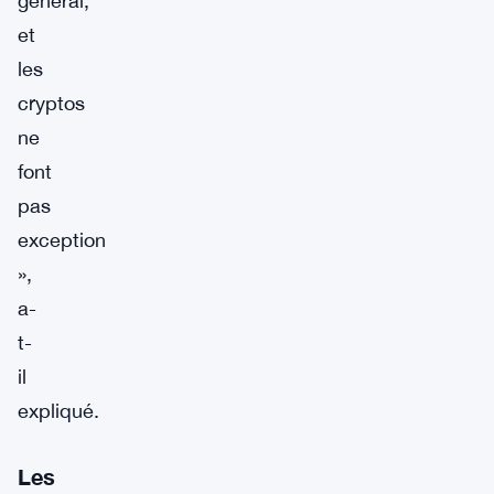
général,
et
les
cryptos
ne
font
pas
exception
»,
a-
t-
il
expliqué.
Les