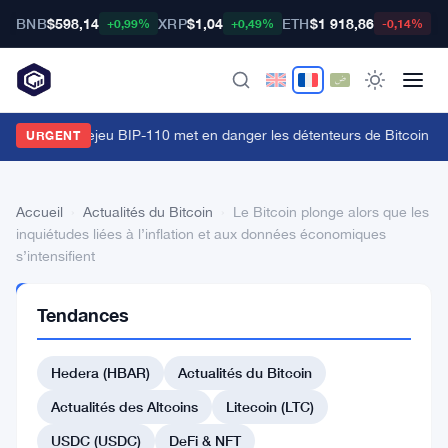
BNB
$598,14
XRP
$1,04
ETH
$1 918,86
B
+0,99%
+0,49%
-0,14%
'attaque de rejeu BIP-110 met en danger les détenteurs de Bitcoin ava
URGENT
Accueil
›
Actualités du Bitcoin
›
Le Bitcoin plonge alors que les
inquiétudes liées à l’inflation et aux données économiques
s’intensifient
ACTUALITÉS
Tendances
DU BITCOIN
Le
Hedera (HBAR)
Actualités du Bitcoin
Bitcoin
plonge
Actualités des Altcoins
Litecoin (LTC)
alors
USDC (USDC)
DeFi & NFT