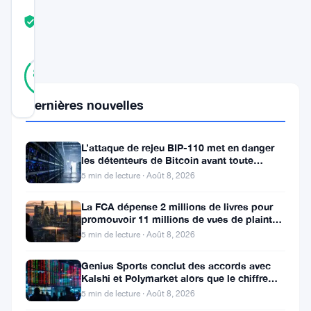
COMMUNITY
TRUST
Vérifié
SCORE
21
Vérifié
86
votes
%
RÉEL
Mis à jour 12 mois il y a
Dernières nouvelles
Le
L’attaque de rejeu BIP-110 met en danger
les détenteurs de Bitcoin avant toute
marché
scission de chaîne
5 min de lecture · Août 8, 2026
des
cryptomonnaies
La FCA dépense 2 millions de livres pour
promouvoir 11 millions de vues de plaintes
a
sur le financement
5 min de lecture · Août 8, 2026
subi
Genius Sports conclut des accords avec
de
Kalshi et Polymarket alors que le chiffre
d’affaires du T2 atteint
nouvelles
5 min de lecture · Août 8, 2026