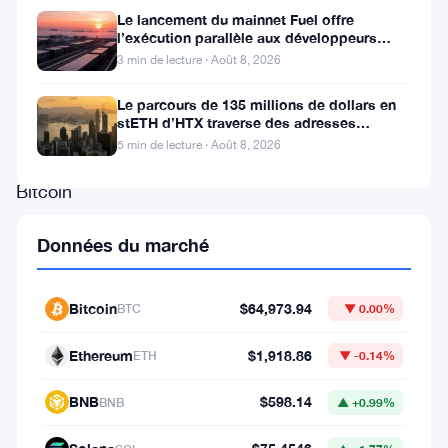
pressions
Le lancement du mainnet Fuel offre
cette
l’exécution parallèle aux développeurs
d’Ethereum
3 min de lecture · Août 8, 2026
semaine,
alors
Le parcours de 135 millions de dollars en
stETH d’HTX traverse des adresses
que
Poloniex
5 min de lecture · Août 8, 2026
le
Bitcoin
est
Données du marché
tombé
sous
Bitcoin
$64,973.94
BTC
▼ 0.00%
les
113
Ethereum
$1,918.86
ETH
▼ -0.14%
000
BNB
$598.14
BNB
▲ +0.99%
$,
prolongeant