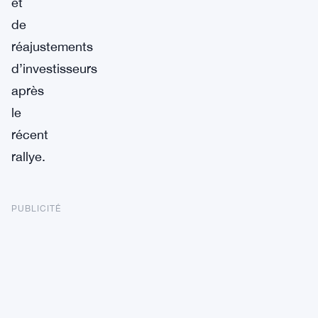
et
de
réajustements
d’investisseurs
après
le
récent
rallye.
PUBLICITÉ