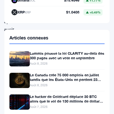
Solana
$75.4546
SOL
▲ +1.77%
son
XRP
$1.0408
XRP
▲ +0.49%
repli
après
avoir
atteint
Articles connexes
des
sommets
Lummis pousse la loi CLARITY au-delà des
300 pages avec un vote en septembre
historiques
Août 8, 2026
la
Le Canada crée 75 000 emplois en juillet
semaine
tandis que les États-Unis en perdent 23
dernière.
000, Bitcoin reste à 65K
Août 8, 2026
Les
Le hacker de Coldcard déplace 30 BTC
inquiétudes
alors que le vol de 130 millions de dollars
entre dans une nouvelle phase
Août 7, 2026
économiques