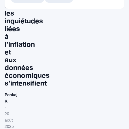
que
les
inquiétudes
liées
à
l’inflation
et
aux
données
économiques
s’intensifient
Pankaj
K
·
20
août
2025