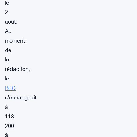
le
2
août.
Au
moment
de
la
rédaction,
le
BTC
s’échangeait
à
113
200
$,