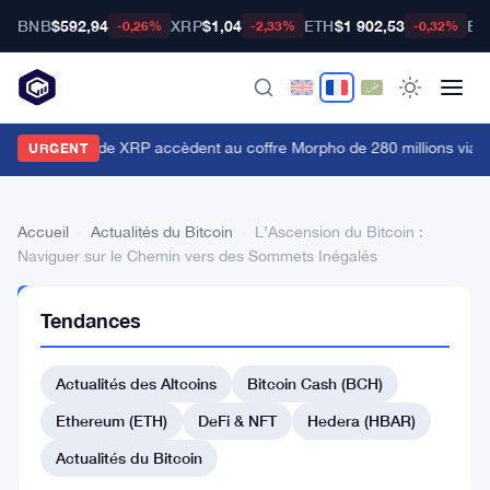
BNB
$592,94
XRP
$1,04
ETH
$1 902,53
BT
-0,26%
-2,33%
-0,32%
s détenteurs de XRP accèdent au coffre Morpho de 280 millions via
URGENT
Accueil
›
Actualités du Bitcoin
›
L’Ascension du Bitcoin :
Naviguer sur le Chemin vers des Sommets Inégalés
ACTUALITÉS
Tendances
DU BITCOIN
L’Ascension
Actualités des Altcoins
Bitcoin Cash (BCH)
du
Bitcoin
Ethereum (ETH)
DeFi & NFT
Hedera (HBAR)
:
Actualités du Bitcoin
Naviguer