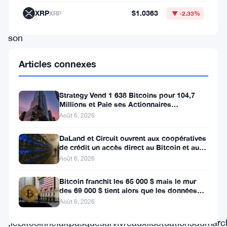
entier.
XRP
$1.0363
XRP
▼ -2.33%
Avec
son
prix
Articles connexes
se
maintenant
Strategy Vend 1 638 Bitcoins pour 104,7
au-
Millions et Paie ses Actionnaires
Privilégiés
dessus
Août 6, 2026
du
DaLand et Circuit ouvrent aux coopératives
seuil
de crédit un accès direct au Bitcoin et aux
actifs numériques
Août 6, 2026
de
69
Bitcoin franchit les 65 000 $ mais le mur
des 69 000 $ tient alors que les données
000
sur l’emploi se profilent
Août 6, 2026
,leBitcoinnefaitpasquesurvivreauxfluctuationsdumarc