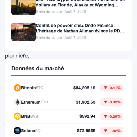
dollars en Floride, Alaska et Wyoming
que
après un revers au Michigan
5 min de lecture · Août 7, 2026
le
Conflit de pouvoir chez Ondo Finance :
Bitcoin,
L’héritage de Nathan Allman évince le PDG
la
Ian De Bode le 24 juillet
5 min de lecture · Août 7, 2026
cryptomonnaie
pionnière,
continue
Données du marché
de
captiver
Bitcoin
$64,298.19
BTC
▼ -0.41%
l’imagination
Ethereum
$1,902.53
des
ETH
▼ -0.32%
investisseurs
BNB
$592.94
BNB
▼ -0.26%
du
Solana
$72.6559
monde
SOL
▼ -1.82%