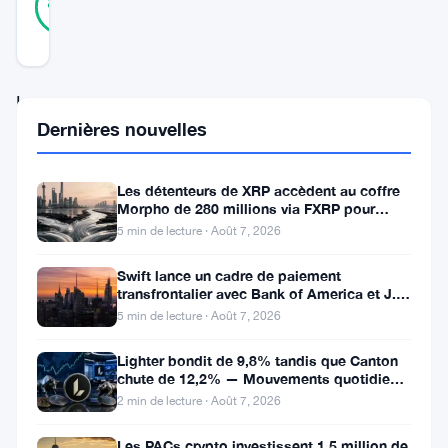
86
votes
%
RÉEL
Mis à jour 2 ans il y a
Le
Dernières nouvelles
paysage
de
Les détenteurs de XRP accèdent au coffre
la
Morpho de 280 millions via FXRP pour
monnaie
emprunter des RLUSD
5 min de lecture · Août 7, 2026
numérique
Swift lance un cadre de paiement
est
transfrontalier avec Bank of America et J.P.
Morgan dans 25 pays
témoin
5 min de lecture · Août 7, 2026
d’un
Lighter bondit de 9,8% tandis que Canton
chute de 12,2% — Mouvements quotidiens
phénomène
du 7 août
2 min de lecture · Août 7, 2026
remarquable
alors
Les PACs crypto investissent 1,5 million de