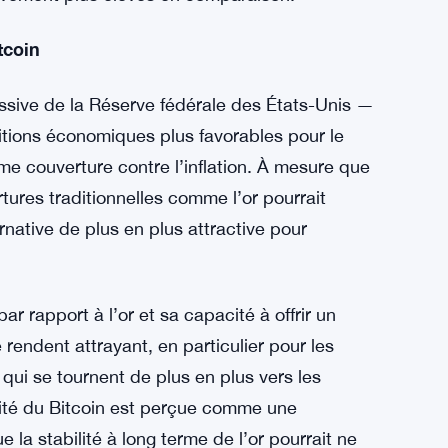
onsables politiques du secteur financier.
ssée à l’or, Deenar, suggère que l’accent de
aies pourrait entraîner un changement majeur
 soutient qu’à mesure que le Bitcoin gagne
 tant que couverture contre l’inflation, surtout
ivement plus élevés en comparaison.
tcoin
ssive de la Réserve fédérale des États-Unis —
itions économiques plus favorables pour le
mme couverture contre l’inflation. À mesure que
tures traditionnelles comme l’or pourrait
rnative de plus en plus attractive pour