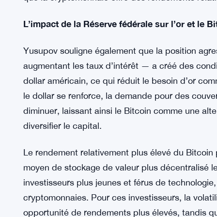
cryptomonnaies parmi les républicains et les resp
Maruf Yusupov, cofondateur de la stablecoin ado
Trump sur les taxes, les tarifs et les cryptomonn
dans le comportement des investisseurs. Yusupov
en popularité, il pourrait diluer l’attrait de l’or en
que la cryptomonnaie offre des rendements relat
L’impact de la Réserve fédérale sur l’or et le Bi
Yusupov souligne également que la position agre
augmentant les taux d’intérêt — a créé des cond
dollar américain, ce qui réduit le besoin d’or co
le dollar se renforce, la demande pour des couver
diminuer, laissant ainsi le Bitcoin comme une alte