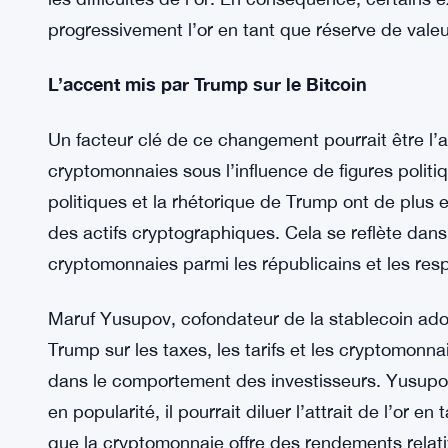
légèrement rebondi à 2 623 $, l’or reste en bais
déclins sont attribués à plusieurs facteurs, dont u
d’intérêt en hausse, ce qui rend le métal précieux
lucratifs.
Le Bitcoin, quant à lui, a prospéré. Après la publ
un niveau record de plus de 93 400 $, une flamb
les difficultés de l’or. En conséquence, certains
progressivement l’or en tant que réserve de valeur
L’accent mis par Trump sur le Bitcoin
Un facteur clé de ce changement pourrait être l’ac
cryptomonnaies sous l’influence de figures politi
politiques et la rhétorique de Trump ont de plus e
des actifs cryptographiques. Cela se reflète dans