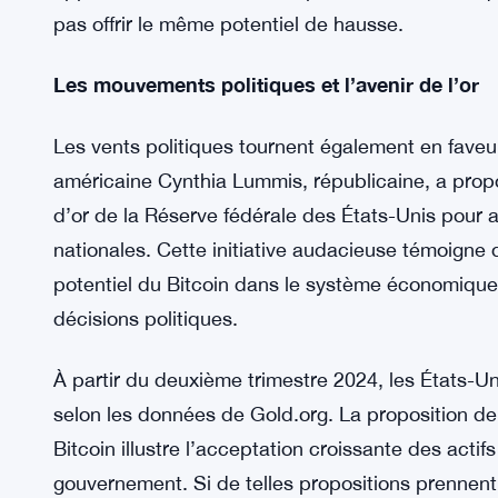
diversifier le capital.
Le rendement relativement plus élevé du Bitcoin pa
moyen de stockage de valeur plus décentralisé le 
investisseurs plus jeunes et férus de technologie,
cryptomonnaies. Pour ces investisseurs, la volat
opportunité de rendements plus élevés, tandis que 
pas offrir le même potentiel de hausse.
Les mouvements politiques et l’avenir de l’or
Les vents politiques tournent également en faveu
américaine Cynthia Lummis, républicaine, a propo
d’or de la Réserve fédérale des États-Unis pour a
nationales. Cette initiative audacieuse témoigne