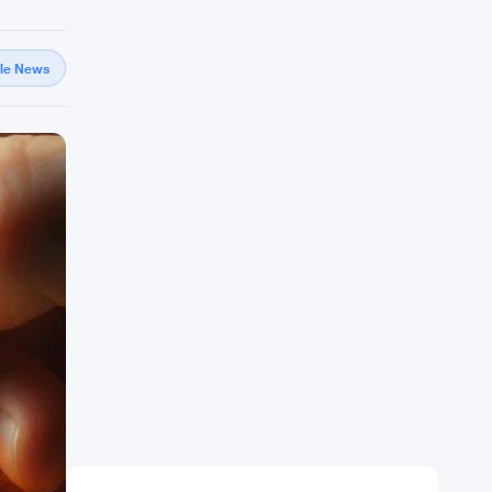
gle News