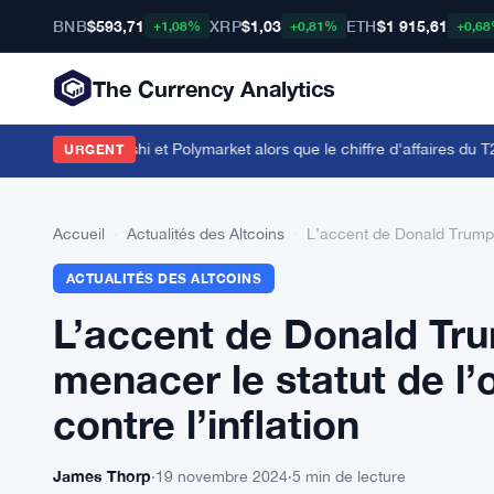
BNB
$593,71
XRP
$1,03
ETH
$1 915,61
+1,08%
+0,81%
+0,6
The Currency Analytics
ords avec Kalshi et Polymarket alors que le chiffre d'affaires du T2 att
URGENT
Accueil
›
Actualités des Altcoins
›
L’accent de Donald Trump su
ACTUALITÉS DES ALTCOINS
L’accent de Donald Trum
menacer le statut de l’
contre l’inflation
James Thorp
·
19 novembre 2024
·
5 min de lecture