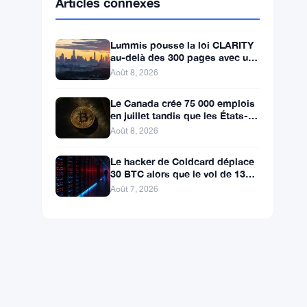
BNB
$593.71
BNB
▲ +1.08%
Solana
$74.5855
SOL
▲ +2.30%
XRP
$1.0332
XRP
▲ +0.81%
Articles connexes
Lummis pousse la loi CLARITY
au-delà des 300 pages avec un
vote en septembre
Août 8, 2026
Le Canada crée 75 000 emplois
en juillet tandis que les États-
Unis en perdent 23 000, Bitcoin
Août 8, 2026
reste à 65K
Le hacker de Coldcard déplace