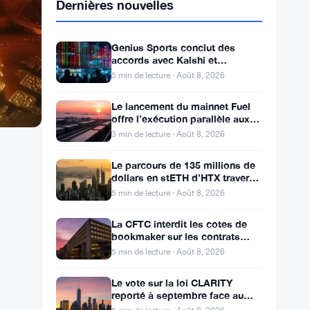
Dernières nouvelles
Genius Sports conclut des
accords avec Kalshi et
Polymarket alors que le chiffre
5 min de lecture · Août 8, 2026
d’affaires du T2 atteint
Le lancement du mainnet Fuel
offre l’exécution parallèle aux
développeurs d’Ethereum
3 min de lecture · Août 8, 2026