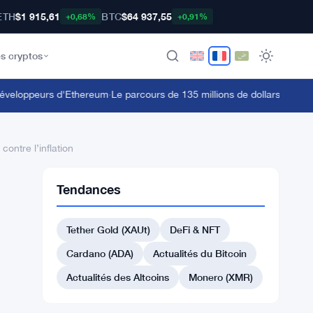
ETH
$1 915,61
BTC
$64 937,55
+0,68%
+0,91%
s cryptos
veloppeurs d'Ethereum
·
Le parcours de 135 millions de dollars en stETH
ontre l’inflation
Tendances
Tether Gold (XAUt)
DeFi & NFT
Cardano (ADA)
Actualités du Bitcoin
Actualités des Altcoins
Monero (XMR)