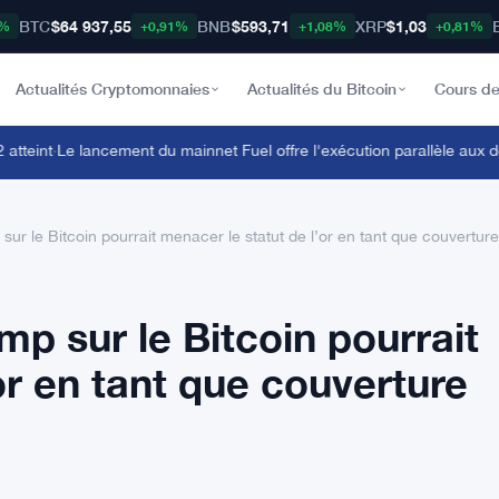
BTC
$64 937,55
BNB
$593,71
XRP
$1,03
8%
+0,91%
+1,08%
+0,81%
Actualités Cryptomonnaies
Actualités du Bitcoin
Cours de
eint
·
Le lancement du mainnet Fuel offre l'exécution parallèle aux dé
r le Bitcoin pourrait menacer le statut de l’or en tant que couverture c
p sur le Bitcoin pourrait
or en tant que couverture