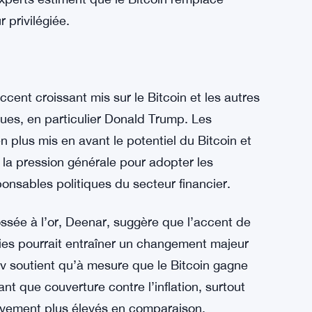
se de 2,6 % au cours du dernier mois. Ces
n dollar américain plus fort et des taux
 moins attrayant par rapport à des actifs plus
ication des données du CPI, le Bitcoin a atteint
ée remarquable qui contraste nettement avec
 experts estiment que le Bitcoin remplace
 privilégiée.
cent croissant mis sur le Bitcoin et les autres
ques, en particulier Donald Trump. Les
n plus mis en avant le potentiel du Bitcoin et
 la pression générale pour adopter les