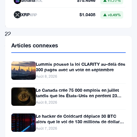
Solana
$75.4546
SOL
▲ +1.77%
deux
décrets
XRP
$1.0408
XRP
▲ +0.49%
le
22
juin.
Articles connexes
Ils
secouent
Lummis pousse la loi CLARITY au-delà des
300 pages avec un vote en septembre
déjà
Août 8, 2026
le
monde
Le Canada crée 75 000 emplois en juillet
tandis que les États-Unis en perdent 23
de
000, Bitcoin reste à 65K
Août 8, 2026
la
Le hacker de Coldcard déplace 30 BTC
crypto
alors que le vol de 130 millions de dollars
entre dans une nouvelle phase
—
Août 7, 2026