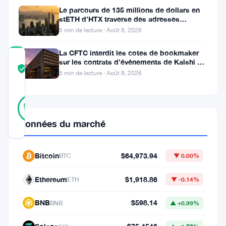
milliards
Le parcours de 135 millions de dollars en
de
stETH d’HTX traverse des adresses
dollars
Poloniex
5 min de lecture · Août 8, 2026
La CFTC interdit les cotes de bookmaker
COMMUNITY
sur les contrats d’événements de Kalshi et
TRUST
Vérifié
Polymarket
5 min de lecture · Août 8, 2026
SCORE
20
Vérifié
90
votes
%
RÉEL
Données du marché
Mis à jour 2 mois il y a
Le
Bitcoin
$64,973.94
BTC
▼ 0.00%
président
Ethereum
$1,918.86
ETH
▼ -0.14%
Trump
a
BNB
$598.14
BNB
▲ +0.99%
signé