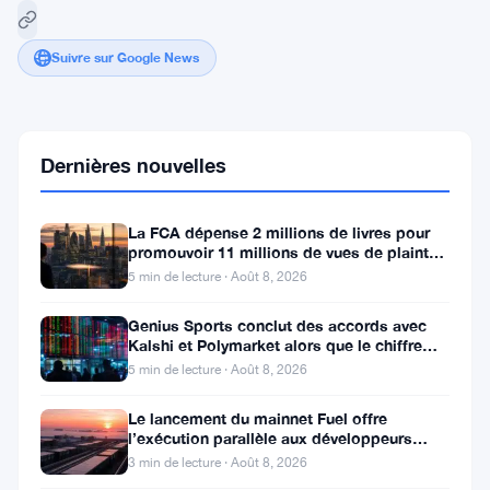
Suivre sur Google News
La
date
Dernières nouvelles
limite
quantique
de
La FCA dépense 2 millions de livres pour
Trump
promouvoir 11 millions de vues de plaintes
pour
sur le financement
5 min de lecture · Août 8, 2026
2031
met
Genius Sports conclut des accords avec
en
Kalshi et Polymarket alors que le chiffre
jeu
d’affaires du T2 atteint
7
5 min de lecture · Août 8, 2026
millions
de
Le lancement du mainnet Fuel offre
Bitcoin
l’exécution parallèle aux développeurs
et
d’Ethereum
3 min de lecture · Août 8, 2026
449