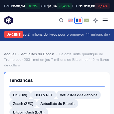
BNB
$598,14
XRP
$1,04
ETH
$1 918,86
B
+0,99%
+0,49%
-0,14%
a FCA dépense 2 millions de livres pour promouvoir 11 millions de vue
URGENT
Accueil
›
Actualités du Bitcoin
›
La date limite quantique de
Trump pour 2031 met en jeu 7 millions de Bitcoin et 449 milliards
de dollars
ACTUALITÉS
Tendances
DU BITCOIN
La
Dai (DAI)
DeFi & NFT
Actualités des Altcoins
date
limite
Zcash (ZEC)
Actualités du Bitcoin
quantique
Bitcoin Cash (BCH)