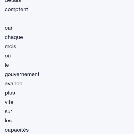
comptent
—
car
chaque
mois
où
le
gouvernement
avance
plus
vite
sur
les
capacités