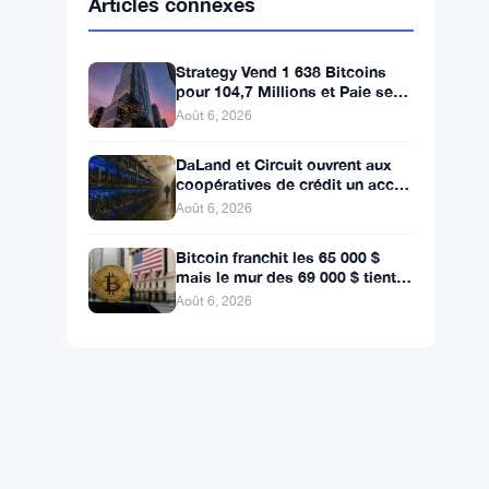
BNB
$592.94
BNB
▼ -0.26%
Solana
$72.6559
SOL
▼ -1.82%
XRP
$1.0363
XRP
▼ -2.33%
Articles connexes
Strategy Vend 1 638 Bitcoins
pour 104,7 Millions et Paie ses
Actionnaires Privilégiés
Août 6, 2026
DaLand et Circuit ouvrent aux
coopératives de crédit un accès
direct au Bitcoin et aux actifs
Août 6, 2026
numériques
Bitcoin franchit les 65 000 $