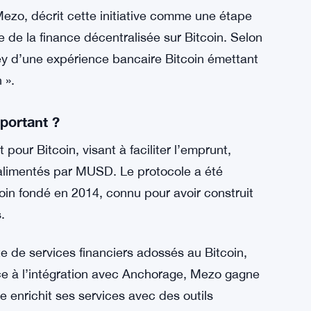
 de verrouillage les plus longues,
économiques et les frais de Mezo.
 terme aux portefeuilles Bitcoin
re d’optimiser les retours tout en conservant
zo, décrit cette initiative comme une étape
lle de la finance décentralisée sur Bitcoin. Selon
nney d’une expérience bancaire Bitcoin émettant
 ».
portant ?
our Bitcoin, visant à faciliter l’emprunt,