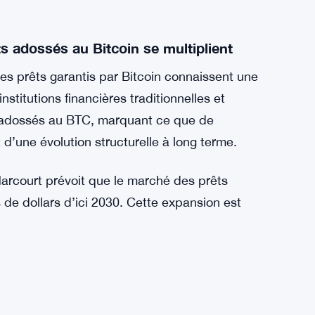
 alimentés par MUSD. Le protocole a été
oin fondé en 2014, connu pour avoir construit
.
 de services financiers adossés au Bitcoin,
e à l’intégration avec Anchorage, Mezo gagne
e enrichit ses services avec des outils
s adossés au Bitcoin se multiplient
es prêts garantis par Bitcoin connaissent une
nstitutions financières traditionnelles et
it adossés au BTC, marquant ce que de
’une évolution structurelle à long terme.