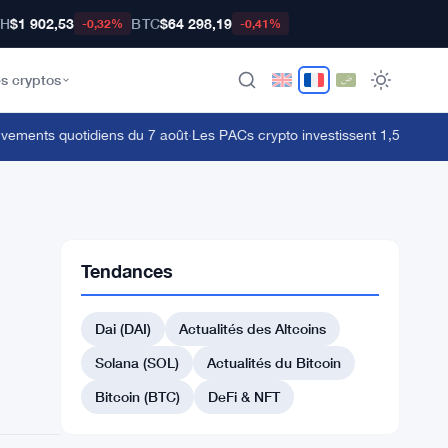
TH
$1 902,53
BTC
$64 298,19
-0,32%
-0,41%
s cryptos
ents quotidiens du 7 août
·
Les PACs crypto investissent 1,5 million de
Tendances
Dai (DAI)
Actualités des Altcoins
Solana (SOL)
Actualités du Bitcoin
Bitcoin (BTC)
DeFi & NFT