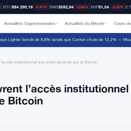
BTC
$64 298,19
BNB
$592,94
XRP
$1,04
E
%
-0,41%
-0,26%
-2,33%
Actualités Cryptomonnaies
Actualités du Bitcoin
Cours de
s
·
Lighter bondit de 9,8% tandis que Canton chute de 12,2% — Mouvem
ccès institutionnel aux prêts garantis par le Bitcoin
ent l’accès institutionnel
e Bitcoin