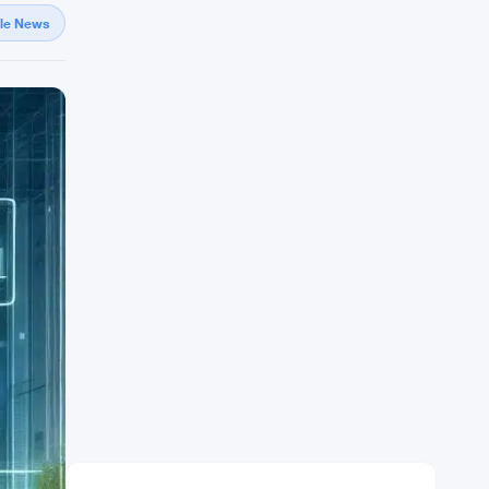
gle News