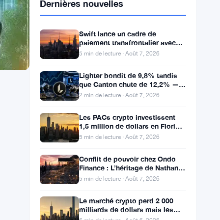
Dernières nouvelles
Swift lance un cadre de
paiement transfrontalier avec
Bank of America et J.P. Morgan
5 min de lecture · Août 7, 2026
dans 25 pays
Lighter bondit de 9,8% tandis
que Canton chute de 12,2% —
Mouvements quotidiens du 7
2 min de lecture · Août 7, 2026
août