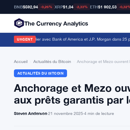
BNB
$592,94
XRP
$1,04
ETH
$1 902,53
-0,26%
-2,33%
-0,32
The Currency Analytics
ment transfrontalier avec Bank of America et J.P. Morgan dans 25 pay
URGENT
Accueil
›
Actualités du Bitcoin
›
Anchorage et Mezo ouvrent l’a
ACTUALITÉS DU BITCOIN
Anchorage et Mezo ouvr
aux prêts garantis par l
Steven Anderson
·
21 novembre 2025
·
4 min de lecture