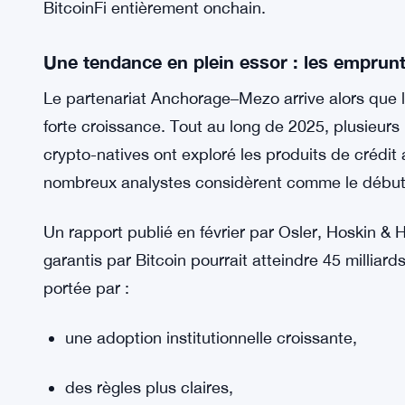
l’épargne et le rendement via des outils onchain
développé par Thesis, un studio de ventures Bitc
plusieurs infrastructures et produits décentralisés
Mezo entend soutenir un écosystème plus robuste
sans dépendre de dépositaires hors chaîne. Grâc
un accès institutionnel élargi, tandis qu’Anchorag
BitcoinFi entièrement onchain.
Une tendance en plein essor : les emprunt
Le partenariat Anchorage–Mezo arrive alors que l
forte croissance. Tout au long de 2025, plusieurs i
crypto-natives ont exploré les produits de créd
nombreux analystes considèrent comme le début d