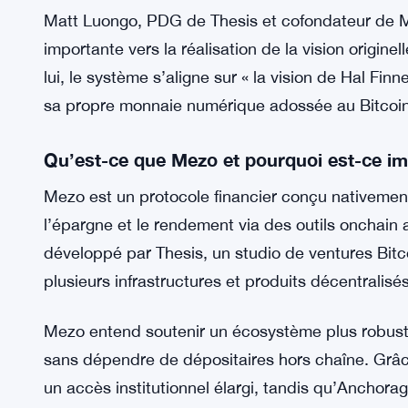
de récompenses plus élevées pour les périodes
de droits de gouvernance sur les paramètres 
Cela ajoute une composante de rendement à court
institutionnels, offrant aux trésoreries une maniè
leur exposition au BTC.
Matt Luongo, PDG de Thesis et cofondateur de Me
importante vers la réalisation de la vision origine
lui, le système s’aligne sur « la vision de Hal Fi
sa propre monnaie numérique adossée au Bitcoin
Qu’est-ce que Mezo et pourquoi est-ce im
Mezo est un protocole financier conçu nativement p