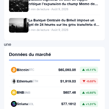
critique l’expansion du champ Memo de
clôturé
XRPL
5 min de lecture · Août 9, 2026
le
La Banque Centrale du Brésil impose un
week-
gel de 24 heures sur les gros transferts de
end
crypto-monnaies
6 min de lecture · Août 9, 2026
sur
une
note
Données du marché
calme,
avec
Bitcoin
$65,093.08
BTC
▲ +0.11%
une
Ethereum
$1,919.03
action
ETH
▼ -0.03%
des
BNB
$607.46
BNB
▲ +0.93%
prix
Solana
$77.1612
contenue
SOL
▲ +1.31%