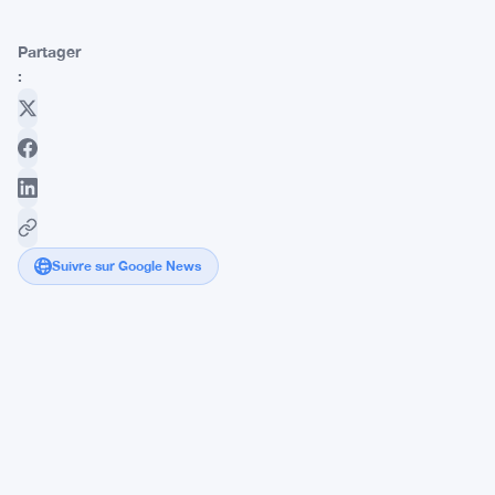
Partager
:
Suivre sur Google News
Le
calme
du
week-
end
donne
de