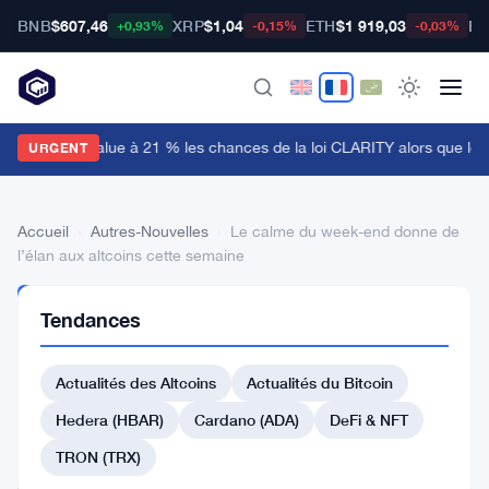
BNB
$607,46
XRP
$1,04
ETH
$1 919,03
BT
+0,93%
-0,15%
-0,03%
olymarket évalue à 21 % les chances de la loi CLARITY alors que le 
URGENT
Accueil
›
Autres-Nouvelles
›
Le calme du week-end donne de
l’élan aux altcoins cette semaine
AUTRES-
Tendances
NOUVELLES
Le
Actualités des Altcoins
Actualités du Bitcoin
calme
du
Hedera (HBAR)
Cardano (ADA)
DeFi & NFT
week-
TRON (TRX)
end