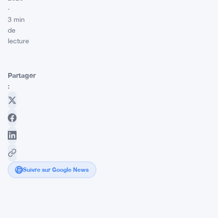
·
3 min
de
lecture
Partager
:
Suivre sur Google News
La
communauté