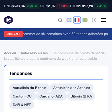
BNB
$598,34
XRP
$1,07
ETH
$1 917,26
B
+0,83%
-1,03%
+2,41%
'or atteint un sommet de six semaines avec 82 tonnes achetées par la 
URGENT
Accueil
›
Autres-Nouvelles
›
La communauté crypto débat de
la stabilité alors que le sentiment du week-end reste stable
AUTRES-
Tendances
NOUVELLES
La
Actualités du Bitcoin
Actualités des Altcoins
communauté
crypto
Canton (CC)
Cardano (ADA)
Bitcoin (BTC)
débat
DeFi & NFT
de