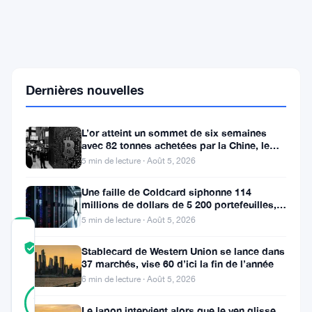
crypto
débat
de
la
stabilité
alors
Dernières nouvelles
que
le
sentiment
du
L’or atteint un sommet de six semaines
week-
avec 82 tonnes achetées par la Chine, le
end
Bitcoin stagne
5 min de lecture · Août 5, 2026
reste
stable
Une faille de Coldcard siphonne 114
millions de dollars de 5 200 portefeuilles,
renforçant l’attrait des ETF
5 min de lecture · Août 5, 2026
COMMUNITY
TRUST
Vérifié
Stablecard de Western Union se lance dans
SCORE
37 marchés, vise 60 d’ici la fin de l’année
6 min de lecture · Août 5, 2026
11
Vérifié
91
votes
%
Le japon intervient alors que le yen glisse