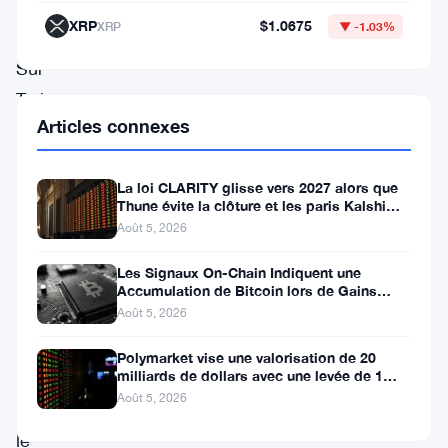
remarquablement
XRP
$1.0675
XRP
▼ -1.03%
stable.
Sur
Twitter
Articles connexes
et
les
La loi CLARITY glisse vers 2027 alors que
chaînes
Thune évite la clôture et les paris Kalshi
Telegram,
évoluent
Août 5, 2026
les
Les Signaux On-Chain Indiquent une
conversations
Accumulation de Bitcoin lors de Gains
Modestes
reviennent
Août 5, 2026
sans
Polymarket vise une valorisation de 20
milliards de dollars avec une levée de 1
cesse
milliard
Août 5, 2026
sur
le