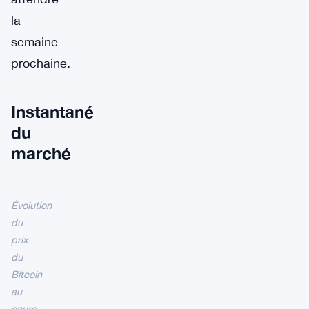
la
semaine
prochaine.
Instantané
du
marché
Évolution
du
prix
du
Bitcoin
au
cours