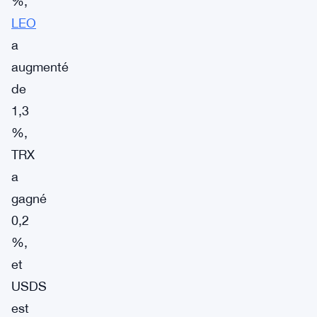
%,
LEO
a
augmenté
de
1,3
%,
TRX
a
gagné
0,2
%,
et
USDS
est