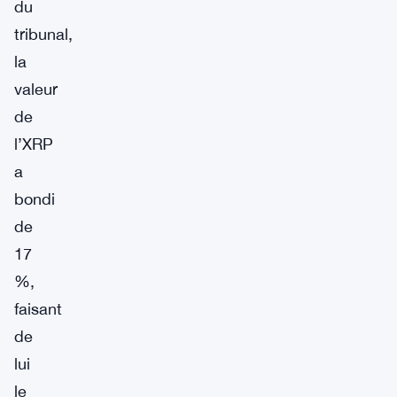
du
tribunal,
la
valeur
de
l’XRP
a
bondi
de
17
%,
faisant
de
lui
le