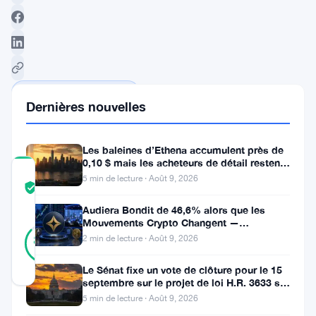
Suivre sur Google News
Dernières nouvelles
Les baleines d’Ethena accumulent près de
0,10 $ mais les acheteurs de détail restent
COMMUNITY
à l’écart
5 min de lecture · Août 9, 2026
TRUST
Vérifié
SCORE
Audiera Bondit de 46,6% alors que les
Mouvements Crypto Changent —
39
Vérifié
Mouvements Quotidiens 9 Août
87
2 min de lecture · Août 9, 2026
votes
%
RÉEL
Mis à jour 2 ans il y a
Le Sénat fixe un vote de clôture pour le 15
septembre sur le projet de loi H.R. 3633 sur
le marché des cryptos
5 min de lecture · Août 9, 2026
Décision