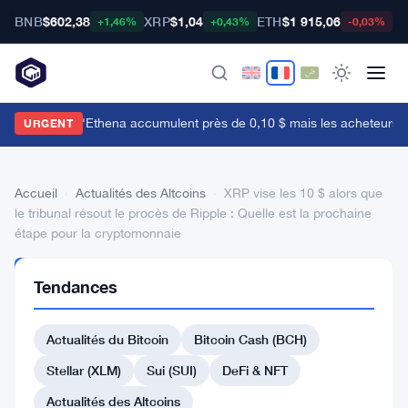
BNB
$602,38
XRP
$1,04
ETH
$1 915,06
B
+1,46%
+0,43%
-0,03%
es baleines d'Ethena accumulent près de 0,10 $ mais les acheteurs de d
URGENT
Accueil
›
Actualités des Altcoins
›
XRP vise les 10 $ alors que
le tribunal résout le procès de Ripple : Quelle est la prochaine
étape pour la cryptomonnaie
ACTUALITÉS
Tendances
DES
ALTCOINS
XRP
Actualités du Bitcoin
Bitcoin Cash (BCH)
vise
Stellar (XLM)
Sui (SUI)
DeFi & NFT
les
Actualités des Altcoins