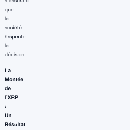
s’assurant
que
la
société
respecte
la
décision.
La
Montée
de
l’XRP
:
Un
Résultat