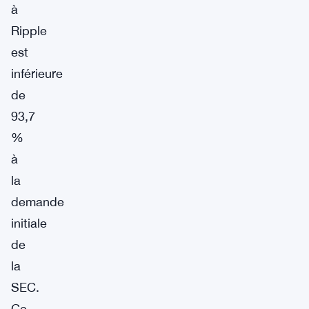
à
Ripple
est
inférieure
de
93,7
%
à
la
demande
initiale
de
la
SEC.
Ce