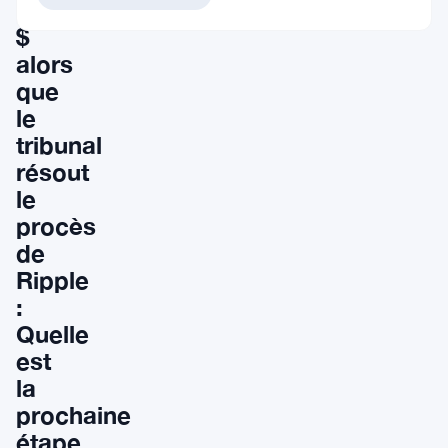
10
$
alors
que
le
tribunal
résout
le
procès
de
Ripple
:
Quelle
est
la
prochaine
étape