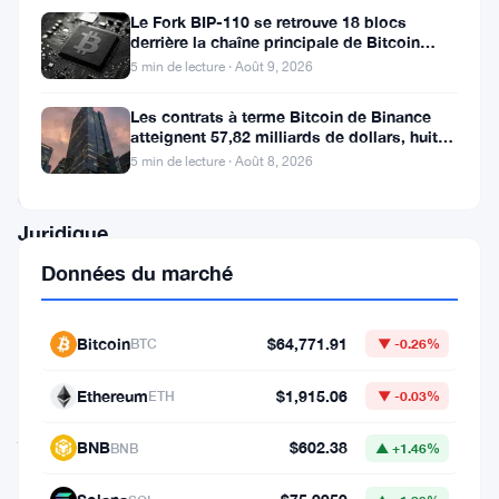
Le Fork BIP-110 se retrouve 18 blocs
du
derrière la chaîne principale de Bitcoin
Tribunal
après la scission des Roughnecks
5 min de lecture · Août 9, 2026
Met
Les contrats à terme Bitcoin de Binance
Fin
atteignent 57,82 milliards de dollars, huit
fois le volume du marché
au
5 min de lecture · Août 8, 2026
Combat
Juridique
de
Données du marché
Ripple
Bitcoin
$64,771.91
BTC
▼ -0.26%
Le
Ethereum
$1,915.06
conflit
ETH
▼ -0.03%
juridique
BNB
$602.38
BNB
▲ +1.46%
entre