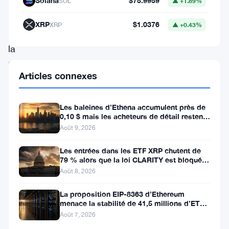
Ripple
Solana
$75.9959
SOL
▲ +1.89%
Labs
XRP
$1.0376
XRP
▲ +0.43%
et
la
SEC,
Articles connexes
qui
a
Les baleines d’Ethena accumulent près de
débuté
0,10 $ mais les acheteurs de détail restent
à l’écart
en
Août 9, 2026
décembre
Les entrées dans les ETF XRP chutent de
2020,
79 % alors que la loi CLARITY est bloquée
avant la pause du Sénat
Août 8, 2026
est
maintenant
La proposition EIP-8363 d’Ethereum
menace la stabilité de 41,5 millions d’ETH
terminé.
stakés et de la DeFi
Août 7, 2026
Le