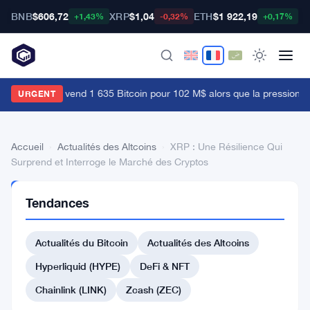
BNB
$606,72
XRP
$1,04
ETH
$1 922,19
B
+1,43%
-0,32%
+0,17%
mpery Digital vend 1 635 Bitcoin pour 102 M$ alors que la pression coll
URGENT
Accueil
›
Actualités des Altcoins
›
XRP : Une Résilience Qui
Surprend et Interroge le Marché des Cryptos
ACTUALITÉS
Tendances
DES
ALTCOINS
XRP
Actualités du Bitcoin
Actualités des Altcoins
:
Hyperliquid (HYPE)
DeFi & NFT
Une
Chainlink (LINK)
Zcash (ZEC)
Résilience