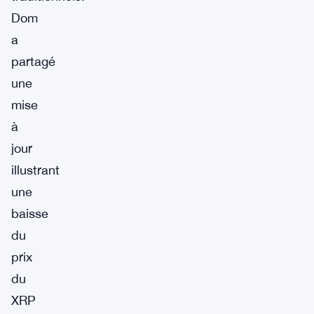
Dom
a
partagé
une
mise
à
jour
illustrant
une
baisse
du
prix
du
XRP