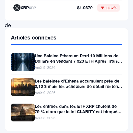
au-
XRP
$1.0379
XRP
▼ -0.32%
dessus
de
la
Articles connexes
barre
des
Une Baleine Ethereum Perd 19 Millions de
Dollars en Vendant 7 323 ETH Après Trois
2
Ans de Staking
Août 9, 2026
dollars,
malgré
Les baleines d’Ethena accumulent près de
0,10 $ mais les acheteurs de détail restent
un
à l’écart
Août 9, 2026
effondrement
Les entrées dans les ETF XRP chutent de
généralisé
79 % alors que la loi CLARITY est bloquée
du
avant la pause du Sénat
Août 8, 2026
marché