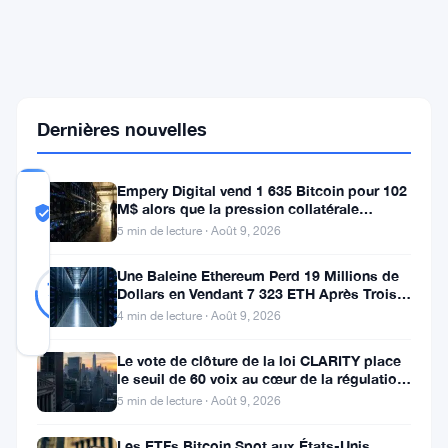
Surprend
et
Interroge
le
Marché
des
Cryptos
Dernières nouvelles
Empery Digital vend 1 635 Bitcoin pour 102
COMMUNITY
M$ alors que la pression collatérale
TRUST
Probablement Réel
s’intensifie
5 min de lecture · Août 9, 2026
SCORE
Probablement
17
Une Baleine Ethereum Perd 19 Millions de
76
votes
Réel
Dollars en Vendant 7 323 ETH Après Trois
%
Ans de Staking
RÉEL
4 min de lecture · Août 9, 2026
Mis à jour 9 mois il y a
Le vote de clôture de la loi CLARITY place
le seuil de 60 voix au cœur de la régulation
Le
crypto
5 min de lecture · Août 9, 2026
20
Les ETFs Bitcoin Spot aux États-Unis