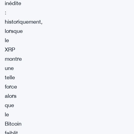
inédite
:
historiquement,
lorsque
le
XRP
montre
une
telle
force
alors
que
le
Bitcoin
faiblit,