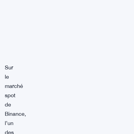
Sur
le
marché
spot
de
Binance,
l’un
des