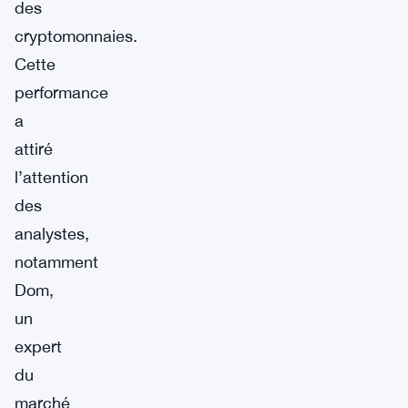
des
cryptomonnaies.
Cette
performance
a
attiré
l’attention
des
analystes,
notamment
Dom,
un
expert
du
marché