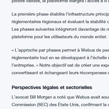
limitée et les coûts de conversion élevés. »
Déploiement par phases et programmes pi
Webus prévoit un déploiement progressif, début
du Nord et en Asie. Ces pilotes testeront la plat
en mettant l’accent sur la rapidité et l’efficacit
pilotes validés, la plateforme élargira l’accès à d
La première phase établira l’infrastructure princi
réglementaires régionaux et évaluant la stabilité
Les phases suivantes intégreront davantage de ma
plateforme pour les utilisateurs du monde entier.
« L’approche par phases permet à Webus de peauf