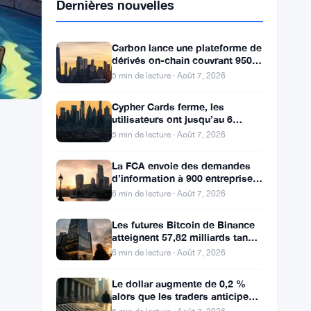
Dernières nouvelles
Carbon lance une plateforme de
dérivés on-chain couvrant 950
marchés en TradFi et crypto
5 min de lecture · Août 7, 2026
Cypher Cards ferme, les
utilisateurs ont jusqu’au 6
septembre pour retirer leurs
5 min de lecture · Août 7, 2026
fonds