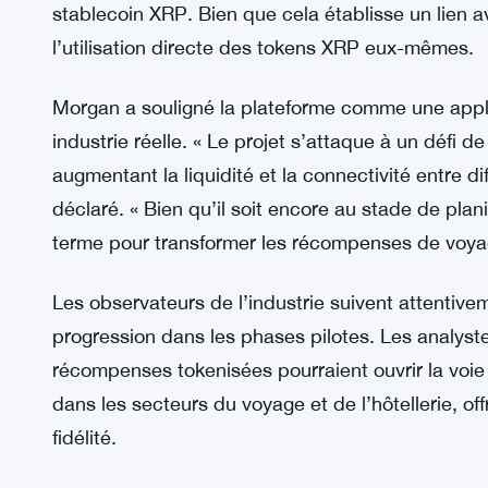
réglementaire tout en se développant à l’échelle 
l’entreprise. « Notre objectif est de créer une expé
convertissant et échangeant leurs récompenses 
Perspectives légales et sectorielles
L’avocat Bill Morgan a noté que Webus avait soum
Commission (SEC) des États-Unis, confirmant la 
stablecoin XRP. Bien que cela établisse un lien 
l’utilisation directe des tokens XRP eux-mêmes.
Morgan a souligné la plateforme comme une appli
industrie réelle. « Le projet s’attaque à un défi d
augmentant la liquidité et la connectivité entre d
déclaré. « Bien qu’il soit encore au stade de plan
terme pour transformer les récompenses de voya