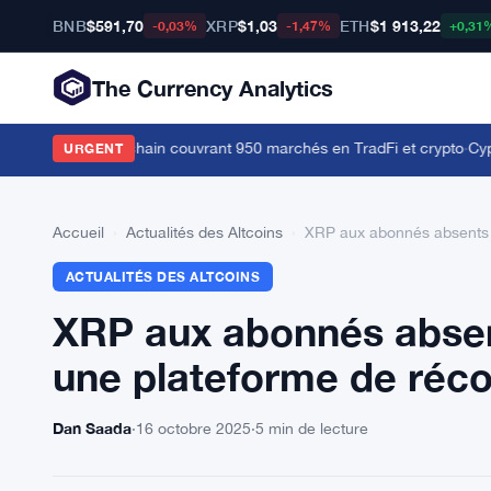
BNB
$591,70
XRP
$1,03
ETH
$1 913,22
-0,03%
-1,47%
+0,31
The Currency Analytics
de dérivés on-chain couvrant 950 marchés en TradFi et crypto
·
Cypher
URGENT
Accueil
›
Actualités des Altcoins
›
XRP aux abonnés absents 
ACTUALITÉS DES ALTCOINS
XRP aux abonnés absen
une plateforme de réc
Dan Saada
·
16 octobre 2025
·
5 min de lecture