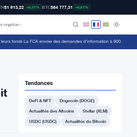
TH
$1 913,22
BTC
$64 777,31
+0,31%
+0,61%
s cryptos
rs fonds
·
La FCA envoie des demandes d'information à 900 entreprises 
Tendances
it
DeFi & NFT
Dogecoin (DOGE)
Actualités des Altcoins
Stellar (XLM)
USDC (USDC)
Actualités du Bitcoin