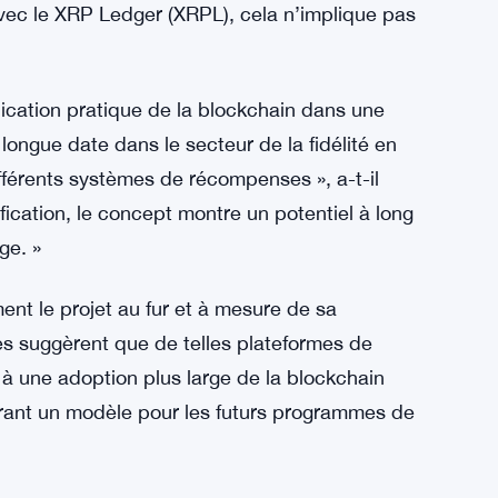
mondiale », a expliqué un porte-parole de
rience fluide pour les utilisateurs
de voyage. »
is son initiative à la Securities and Exchange
dépendance de la plateforme au règlement via
avec le XRP Ledger (XRPL), cela n’implique pas
cation pratique de la blockchain dans une
e longue date dans le secteur de la fidélité en
ifférents systèmes de récompenses », a-t-il
ification, le concept montre un potentiel à long
ge. »