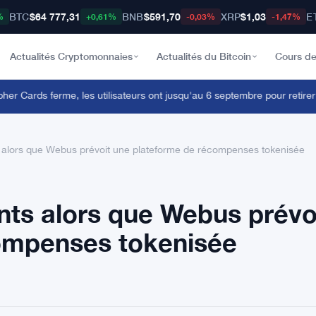
BTC
$64 777,31
BNB
$591,70
XRP
$1,03
E
%
+0,61%
-0,03%
-1,47%
Actualités Cryptomonnaies
Actualités du Bitcoin
Cours de
 Cards ferme, les utilisateurs ont jusqu'au 6 septembre pour retirer leu
alors que Webus prévoit une plateforme de récompenses tokenisée
ts alors que Webus prévo
ompenses tokenisée