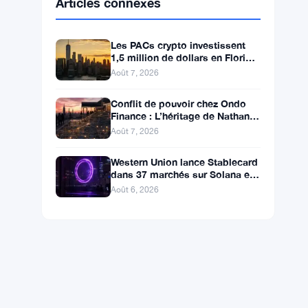
BNB
$591.70
BNB
▼ -0.03%
Solana
$73.8072
SOL
▲ +0.90%
XRP
$1.0293
XRP
▼ -1.47%
Articles connexes
Les PACs crypto investissent
1,5 million de dollars en Floride,
Alaska et Wyoming après un
Août 7, 2026
revers au Michigan
Conflit de pouvoir chez Ondo
Finance : L’héritage de Nathan
Allman évince le PDG Ian De
Août 7, 2026
Bode le 24 juillet
Western Union lance Stablecard