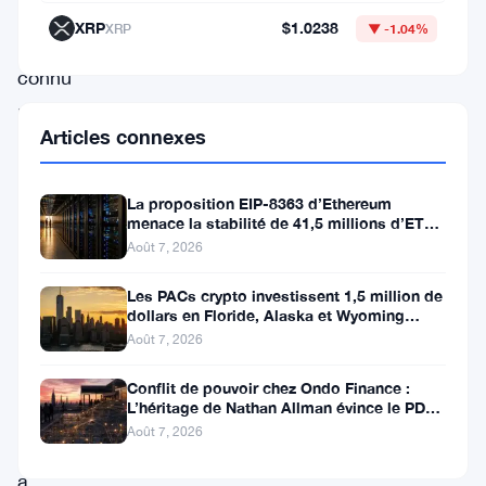
(
LUNC
)
XRP
$1.0238
XRP
▼ -1.04%
a
connu
une
Articles connexes
hausse
spectaculaire
La proposition EIP-8363 d’Ethereum
de
menace la stabilité de 41,5 millions d’ETH
stakés et de la DeFi
près
Août 7, 2026
de
Les PACs crypto investissent 1,5 million de
100
dollars en Floride, Alaska et Wyoming
après un revers au Michigan
Août 7, 2026
%.
Cette
Conflit de pouvoir chez Ondo Finance :
L’héritage de Nathan Allman évince le PDG
montée
Ian De Bode le 24 juillet
Août 7, 2026
soudaine
a