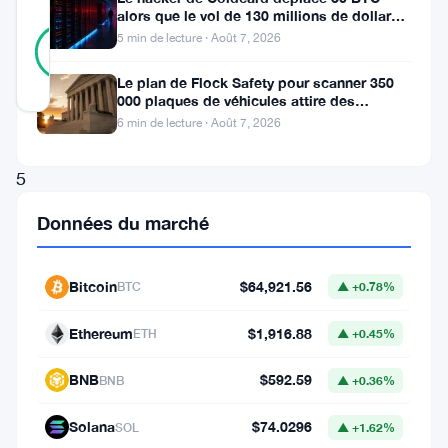
alors que le vol de 130 millions de dollars
22
entre dans une nouvelle phase
Vérifié
5 min de lecture · Août 7, 2026
91
votes
%
RÉEL
Le plan de Flock Safety pour scanner 350
Mis à jour 8 mois il y a
000 plaques de véhicules attire des
poursuites et le retrait du LAPD
6 min de lecture · Août 7, 2026
Le
5
décembre
Données du marché
2025,
la
Bitcoin
$64,921.56
BTC
▲ +0.78%
crypto-
monnaie
Ethereum
$1,916.88
ETH
▲ +0.45%
Terra
BNB
$592.59
BNB
▲ +0.36%
Luna
Classic
Solana
$74.0296
SOL
▲ +1.62%