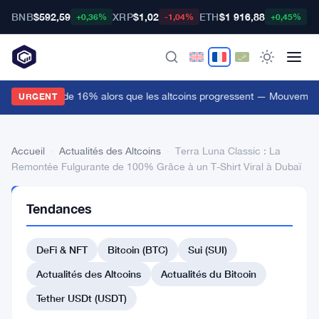
BNB
$592,59
XRP
$1,02
ETH
$1 916,88
B
+0,36%
-1,04%
+0,45%
Bitway bondit de 16% alors que les altcoins progressent — Mouvements
URGENT
Accueil
›
Actualités des Altcoins
›
Terra Luna Classic : La
Remontée Fulgurante de 100% Grâce à un T-Shirt Viral à Dubaï
ACTUALITÉS
Tendances
DES
ALTCOINS
Terra
DeFi & NFT
Bitcoin (BTC)
Sui (SUI)
Luna
Actualités des Altcoins
Actualités du Bitcoin
Classic
Tether USDt (USDT)
: