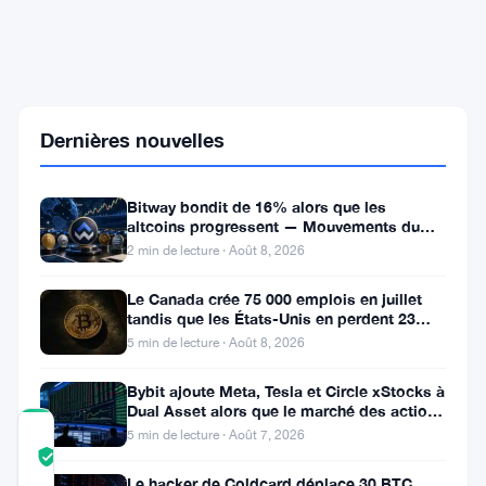
Terra
Luna
Classic
:
La
Remontée
Dernières nouvelles
Fulgurante
de
100%
Bitway bondit de 16% alors que les
Grâce
altcoins progressent — Mouvements du
à
jour 8 août
un
2 min de lecture · Août 8, 2026
T-
Shirt
Le Canada crée 75 000 emplois en juillet
Viral
tandis que les États-Unis en perdent 23
à
000, Bitcoin reste à 65K
5 min de lecture · Août 8, 2026
Dubaï
Bybit ajoute Meta, Tesla et Circle xStocks à
Dual Asset alors que le marché des actions
tokenisées atteint
5 min de lecture · Août 7, 2026
COMMUNITY
TRUST
Vérifié
SCORE
Le hacker de Coldcard déplace 30 BTC