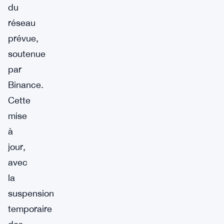
du
réseau
prévue,
soutenue
par
Binance.
Cette
mise
à
jour,
avec
la
suspension
temporaire