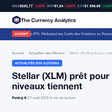
BNB
$592,77
XRP
$1,04
ETH
$1 896,66
-1,40%
-2,65%
+1,30
The Currency Analytics
e 7 Jours pour les IPO, Réduisant les Coûts des Cotations au Royaume
URGENT
Accueil
›
Actualités des Altcoins
›
Stellar (XLM) prêt pour un
ACTUALITÉS DES ALTCOINS
Stellar (XLM) prêt pour
niveaux tiennent
Pankaj K
·
27 août 2025
·
3 min de lecture