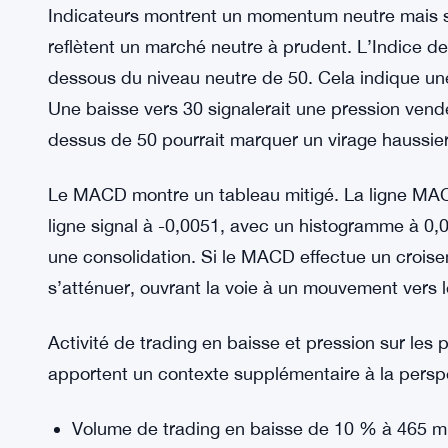
Fibonacci 0,618. Une légère correction dans cette 
l’intervention des acheteurs.
Si le « neckline » à 0,50 $ est franchi, les projec
0,82 $, 0,94 $ et même 1,10 $. À la baisse, la pe
vers le niveau de 0,33 $.
Indicateurs montrent un momentum neutre mais s
reflètent un marché neutre à prudent. L’Indice de
dessous du niveau neutre de 50. Cela indique un
Une baisse vers 30 signalerait une pression vend
dessus de 50 pourrait marquer un virage haussier
Le MACD montre un tableau mitigé. La ligne MAC
ligne signal à -0,0051, avec un histogramme à 0