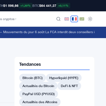
TH
$1 896,66
BTC
$64 441,37
+1,30%
+0,11%
s cryptos
 Mouvements du jour 6 août
·
La FCA interdit deux conseillers impliqués da
Tendances
Bitcoin (BTC)
Hyperliquid (HYPE)
Actualités du Bitcoin
DeFi & NFT
PayPal USD (PYUSD)
Actualités des Altcoins