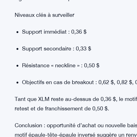
réglementaires et institutionnels pourraient sout
pour le Canary American-Made Crypto ETF, un fon
américains comme Stellar.
Si approuvé, l’ETF pourrait élargir l’accès institu
investisseurs basés aux États-Unis. Un fonds incl
significativement la liquidité et la demande.
Niveaux clés à surveiller
Support immédiat : 0,36 $
Support secondaire : 0,33 $
Résistance « neckline » : 0,50 $