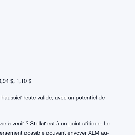
enir Stellar. Bloomberg a rapporté un dépôt
ds spot proposé qui inclurait des tokens
tionnel à Stellar, notamment pour les
uant Stellar pourrait donc stimuler