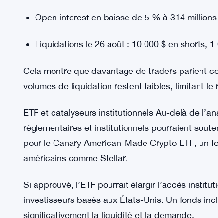
une consolidation. Si le MACD effectue un croisem
s’atténuer, ouvrant la voie à un mouvement vers l
Activité de trading en baisse et pression sur le
apportent un contexte supplémentaire à la persp
Volume de trading en baisse de 10 % à 465 mil
Open interest en baisse de 5 % à 314 millions
Liquidations le 26 août : 10 000 $ en shorts, 1
Cela montre que davantage de traders parient con
volumes de liquidation restent faibles, limitant le 
ETF et catalyseurs institutionnels Au-delà de l’