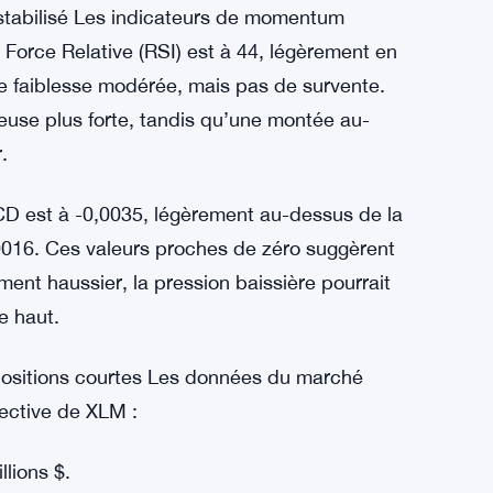
zone pourrait finaliser la structure avant
tions Fibonacci indiquent des objectifs à 0,62 $,
rte du support à 0,36 $ pourrait pousser XLM
tabilisé Les indicateurs de momentum
 Force Relative (RSI) est à 44, légèrement en
e faiblesse modérée, mais pas de survente.
euse plus forte, tandis qu’une montée au-
.
D est à -0,0035, légèrement au-dessus de la
,0016. Ces valeurs proches de zéro suggèrent