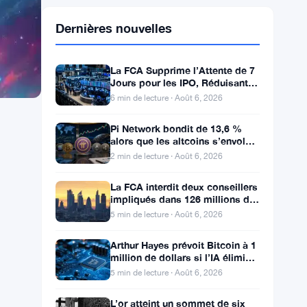
Dernières nouvelles
La FCA Supprime l’Attente de 7
Jours pour les IPO, Réduisant
les Coûts des Cotations au
6 min de lecture · Août 6, 2026
Royaume-Uni
Pi Network bondit de 13,6 %
alors que les altcoins s’envolent
— Mouvements du jour 6 août
2 min de lecture · Août 6, 2026