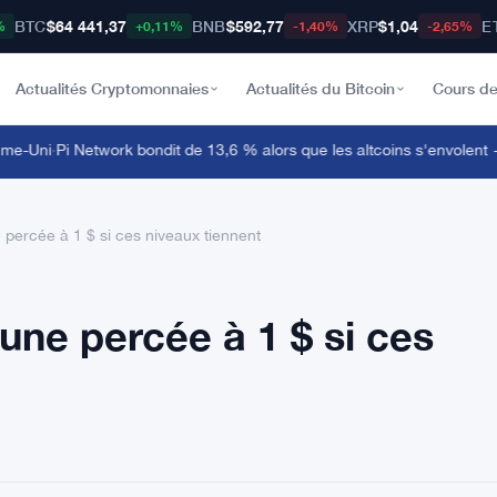
BTC
$64 441,37
BNB
$592,77
XRP
$1,04
E
%
+0,11%
-1,40%
-2,65%
Actualités Cryptomonnaies
Actualités du Bitcoin
Cours de
-Uni
·
Pi Network bondit de 13,6 % alors que les altcoins s'envolent —
e percée à 1 $ si ces niveaux tiennent
 une percée à 1 $ si ces