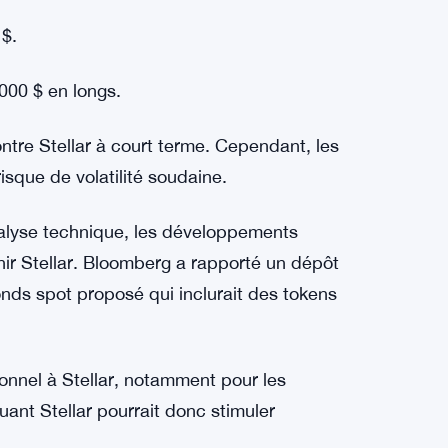
ent haussier, la pression baissière pourrait
e haut.
s positions courtes Les données du marché
ective de XLM :
lions $.
 $.
 000 $ en longs.
tre Stellar à court terme. Cependant, les
risque de volatilité soudaine.
analyse technique, les développements