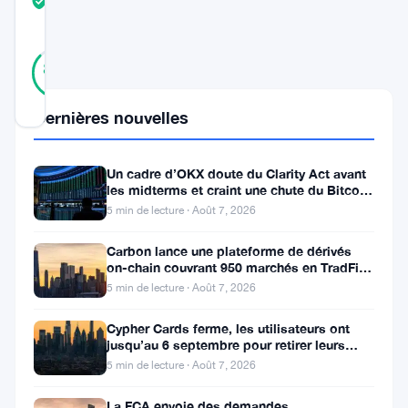
TRUST
Vérifié
SCORE
23
Vérifié
87
votes
%
RÉEL
Mis à jour 10 mois il y a
Dernières nouvelles
Ethereum
Un cadre d’OKX doute du Clarity Act avant
(
ETH
)
les midterms et craint une chute du Bitcoin
à 55 000 $
5 min de lecture · Août 7, 2026
montre
des
Carbon lance une plateforme de dérivés
on-chain couvrant 950 marchés en TradFi et
signes
crypto
5 min de lecture · Août 7, 2026
de
faiblesse
Cypher Cards ferme, les utilisateurs ont
jusqu’au 6 septembre pour retirer leurs
après
fonds
5 min de lecture · Août 7, 2026
avoir
La FCA envoie des demandes