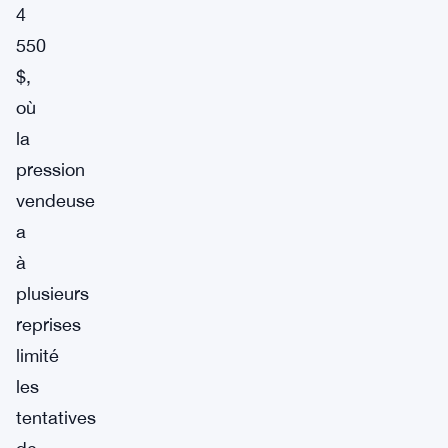
4
550
$,
où
la
pression
vendeuse
a
à
plusieurs
reprises
limité
les
tentatives