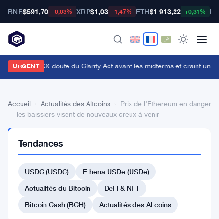
BNB
$591,70
XRP
$1,03
ETH
$1 913,22
BT
-0,03%
-1,47%
+0,31%
n cadre d'OKX doute du Clarity Act avant les midterms et craint une c
URGENT
Accueil
›
Actualités des Altcoins
›
Prix de l’Ethereum en danger
— les baissiers visent de nouveaux creux à venir
ACTUALITÉS
Tendances
DES
ALTCOINS
Prix
USDC (USDC)
Ethena USDe (USDe)
de
Actualités du Bitcoin
DeFi & NFT
l’Ethereum
Bitcoin Cash (BCH)
Actualités des Altcoins
en