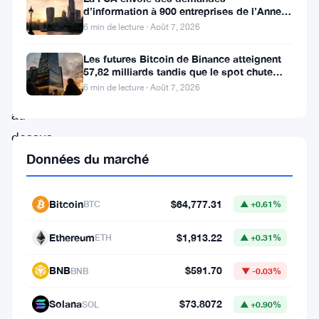
échoué
d’information à 900 entreprises de l’Annexe
1 contre le blanchiment
à
6 min de lecture · Août 7, 2026
maintenir
Les futures Bitcoin de Binance atteignent
ses
57,82 milliards tandis que le spot chute
huit fois
6 min de lecture · Août 7, 2026
gains
au-
dessus
Données du marché
du
niveau
des
Bitcoin
$64,777.31
BTC
▲ +0.61%
4
Ethereum
$1,913.22
ETH
▲ +0.31%
600
$.
BNB
$591.70
BNB
▼ -0.03%
Les
Solana
$73.8072
SOL
▲ +0.90%
traders