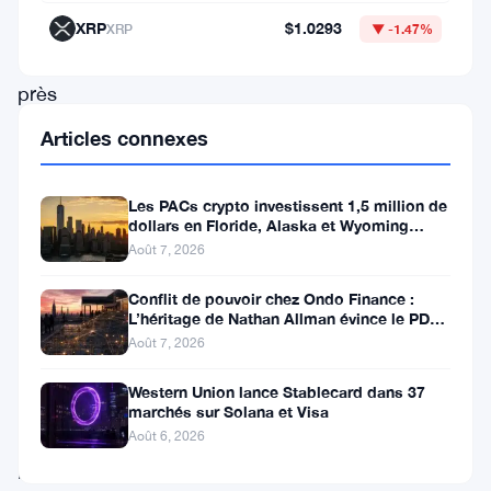
surveillent
XRP
$1.0293
XRP
▼ -1.47%
de
près
le
Articles connexes
marché
alors
Les PACs crypto investissent 1,5 million de
dollars en Floride, Alaska et Wyoming
que
après un revers au Michigan
Août 7, 2026
la
pression
Conflit de pouvoir chez Ondo Finance :
L’héritage de Nathan Allman évince le PDG
baissière
Ian De Bode le 24 juillet
Août 7, 2026
augmente,
Western Union lance Stablecard dans 37
pouvant
marchés sur Solana et Visa
potentiellement
Août 6, 2026
pousser