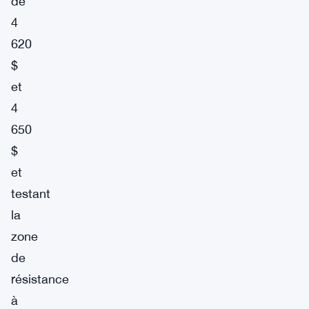
de
4
620
$
et
4
650
$
et
testant
la
zone
de
résistance
à