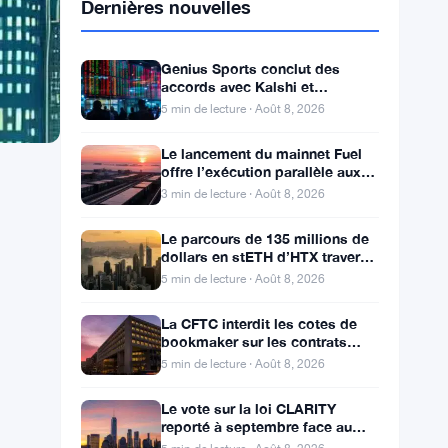
Dernières nouvelles
Genius Sports conclut des
accords avec Kalshi et
Polymarket alors que le chiffre
5 min de lecture · Août 8, 2026
d’affaires du T2 atteint
Le lancement du mainnet Fuel
offre l’exécution parallèle aux
développeurs d’Ethereum
3 min de lecture · Août 8, 2026