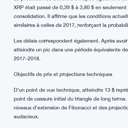
Selon la théorie des vagues d’Elliott, les march
les tendances haussières. D’après Severino, le
la plus forte et la plus rapide.
Une comparaison avec le cycle 2017–2018
La prédiction de Severino s’inspire également d
XRP était passé de 0,39 $ à 3,80 $ en seulement
consolidation. Il affirme que les conditions actue
similaires à celles de 2017, renforçant la probabil
Les délais correspondent également. Après avoir f
atteindre un pic dans une période équivalente de
2017–2018.