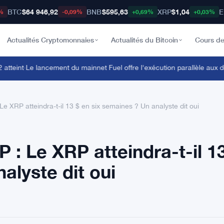
BTC
$64 946,92
BNB
$595,63
XRP
$1,04
E
%
-0,09%
+0,69%
+0,03%
Actualités Cryptomonnaies
Actualités du Bitcoin
Cours de
eint
·
Le lancement du mainnet Fuel offre l'exécution parallèle aux dé
Le XRP atteindra-t-il 13 $ en six semaines ? Un analyste dit oui
P : Le XRP atteindra-t-il 1
alyste dit oui