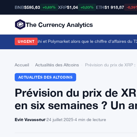
BNB
$595,63
XRP
$1,04
ETH
$1 918,87
+0,69%
+0,03%
-0,59
The Currency Analytics
ords avec Kalshi et Polymarket alors que le chiffre d'affaires du T2 att
URGENT
Accueil
›
Actualités des Altcoins
›
Prévision du prix de XRP : 
ACTUALITÉS DES ALTCOINS
Prévision du prix de XR
en six semaines ? Un an
Evie Vavasseur
·
24 juillet 2025
·
4 min de lecture