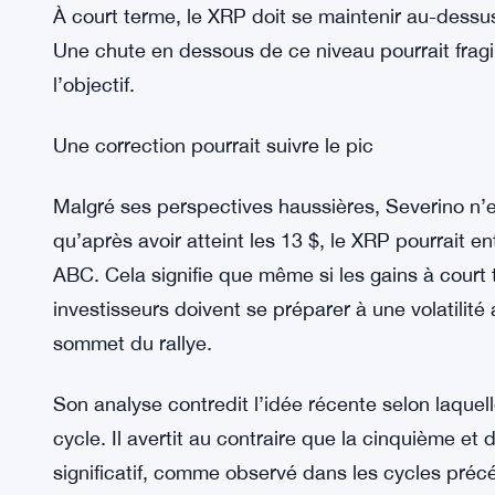
Objectifs de prix et projections techniques
D’un point de vue technique, atteindre 13 $ repr
point de cassure initial du triangle de long term
niveaux d’extension de Fibonacci et des projecti
audacieux.
À court terme, le XRP doit se maintenir au-dessu
Une chute en dessous de ce niveau pourrait fragilis
l’objectif.
Une correction pourrait suivre le pic
Malgré ses perspectives haussières, Severino n’ex
qu’après avoir atteint les 13 $, le XRP pourrait e