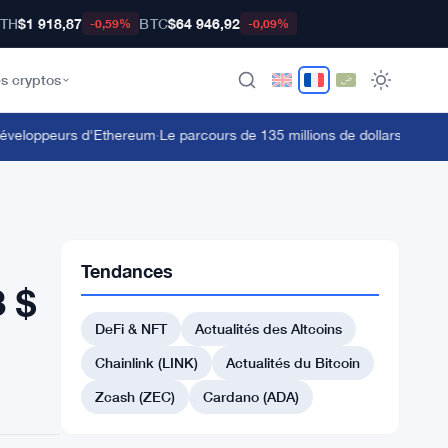
TH
$1 918,87
BTC
$64 946,92
-0,59%
-0,09%
s cryptos
veloppeurs d'Ethereum
·
Le parcours de 135 millions de dollars en stETH
Tendances
3 $
DeFi & NFT
Actualités des Altcoins
Chainlink (LINK)
Actualités du Bitcoin
Zcash (ZEC)
Cardano (ADA)