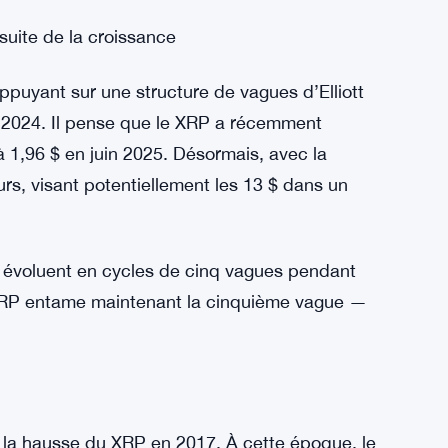
 long terme. Toutefois, cette cassure a
ier 2025, conduisant à la formation d’un
fanion haussier ».
 une nouvelle cassure qui a propulsé le XRP à
t, selon Severino, pourrait être le début de
sse explosive vers 13 $.
suite de la croissance
puyant sur une structure de vagues d’Elliott
e 2024. Il pense que le XRP a récemment
à 1,96 $ en juin 2025. Désormais, avec la
urs, visant potentiellement les 13 $ dans un