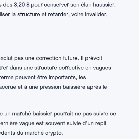
ésenterait un gain de 1 900 % par rapport au
e. Le graphique de Severino s’appuie sur des
ons de vagues pour soutenir cet objectif
s des 3,20 $ pour conserver son élan haussier.
er la structure et retarder, voire invalider,
clut pas une correction future. Il prévoit
ntrer dans une structure corrective en vagues