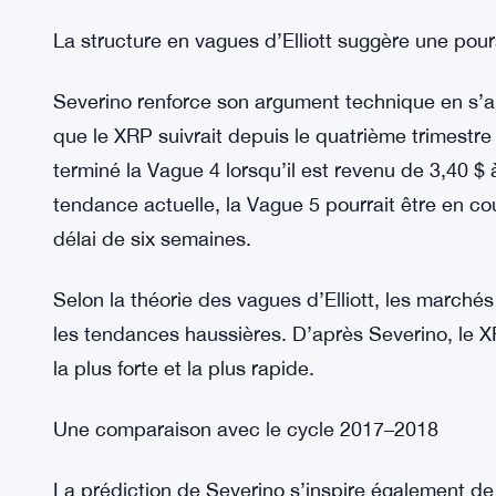
2024, dépassant la limite supérieure du triangle à
rencontré une résistance autour de 3,40 $ en janv
nouveau triangle plus petit, souvent qualifié de « 
Ce petit triangle a duré six mois, culminant avec
un nouveau sommet annuel de 3,60 $. Ce mouvemen
ce qu’il appelle le « mouvement final » — une hau
La structure en vagues d’Elliott suggère une pour
Severino renforce son argument technique en s’ap
que le XRP suivrait depuis le quatrième trimestr
terminé la Vague 4 lorsqu’il est revenu de 3,40 $ 
tendance actuelle, la Vague 5 pourrait être en co
délai de six semaines.