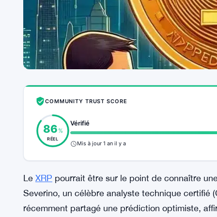
COMMUNITY TRUST SCORE
Vérifié
86
%
RÉEL
Mis à jour 1 an il y a
Le
XRP
pourrait être sur le point de connaître un
Severino, un célèbre analyste technique certifié 
récemment partagé une prédiction optimiste, affi