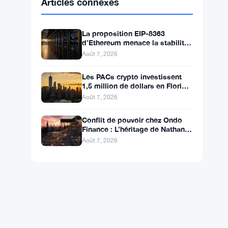
BNB
$595.63
BNB
▲ +0.69%
Solana
$75.3548
SOL
▲ +1.89%
XRP
$1.0383
XRP
▲ +0.03%
Articles connexes
La proposition EIP-8363
d’Ethereum menace la stabilité
de 41,5 millions d’ETH stakés et
Août 7, 2026
de la DeFi
Les PACs crypto investissent
1,5 million de dollars en Floride,
Alaska et Wyoming après un
Août 7, 2026
revers au Michigan
Conflit de pouvoir chez Ondo