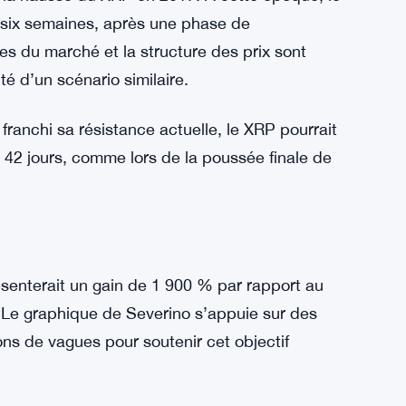
és évoluent en cycles de cinq vagues pendant
 XRP entame maintenant la cinquième vague —
e la hausse du XRP en 2017. À cette époque, le
 six semaines, après une phase de
lles du marché et la structure des prix sont
ité d’un scénario similaire.
ranchi sa résistance actuelle, le XRP pourrait
 42 jours, comme lors de la poussée finale de