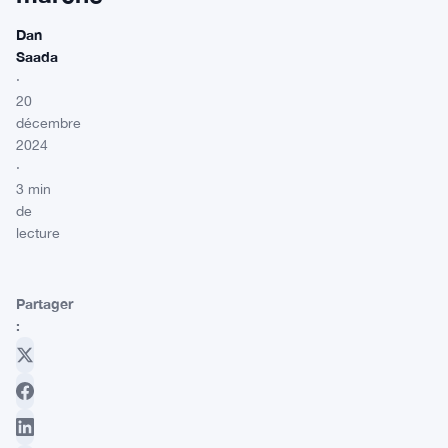
Dan
Saada
·
20
décembre
2024
·
3 min
de
lecture
Partager
: