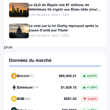
Ripple
Le CLO de Ripple cite 67 millions de
subit
détenteurs de crypto aux États-Unis pour
faire avancer la loi CLARITY
5 min de lecture · Août 7, 2026
une
pression,
Le vote sur la loi Clarity repoussé après la
pause d’août par Thune
chutant
5 min de lecture · Août 7, 2026
de
plus
de
Données du marché
2
%
Bitcoin
$65,003.31
BTC
▲ +0.83%
alors
qu’il
Ethereum
$1,929.15
ETH
▲ +1.39%
peine
BNB
$591.55
BNB
▼ -0.32%
à
maintenir