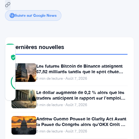
Suivre sur Google News
Dernières nouvelles
COMMUNITY
TRUST
Vérifié
SCORE
Les futures Bitcoin de Binance atteignent
57,82 milliards tandis que le spot chute
23
huit fois
Vérifié
6 min de lecture · Août 7, 2026
83
votes
%
RÉEL
Le dollar augmente de 0,2 % alors que les
Mis à jour 2 ans il y a
traders anticipent le rapport sur l’emploi
aux États-Unis
5 min de lecture · Août 7, 2026
Le
Andrew Cuomo Pousse le Clarity Act Avant
XRP
la Pause du Congrès alors qu’OKX Croît en
Europe
de
5 min de lecture · Août 7, 2026