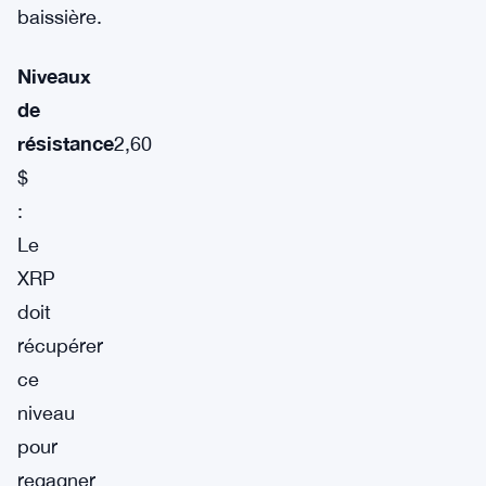
baissière.
Niveaux
de
résistance
2,60
$
:
Le
XRP
doit
récupérer
ce
niveau
pour
regagner