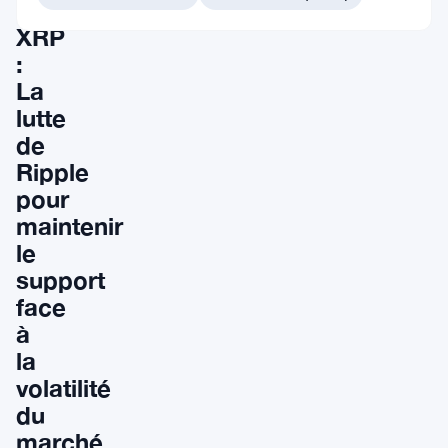
de
XRP
:
La
lutte
de
Ripple
pour
maintenir
le
support
face
à
la
volatilité
du
marché