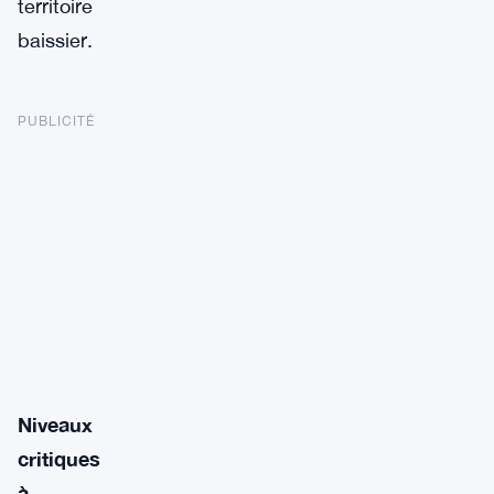
territoire
baissier.
PUBLICITÉ
Niveaux
critiques
à