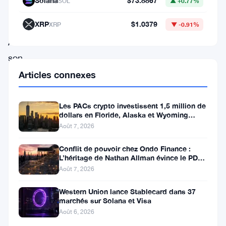
Solana
$73.8867
SOL
▲ +0.77%
sa
XRP
$1.0379
XRP
▼ -0.91%
stabilité.
Avec
son
prix
Articles connexes
fluctuant
entre
Les PACs crypto investissent 1,5 million de
dollars en Floride, Alaska et Wyoming
2,20
après un revers au Michigan
Août 7, 2026
$
Conflit de pouvoir chez Ondo Finance :
et
L’héritage de Nathan Allman évince le PDG
2,70
Ian De Bode le 24 juillet
Août 7, 2026
$,
Western Union lance Stablecard dans 37
la
marchés sur Solana et Visa
Août 6, 2026
cryptomonnaie