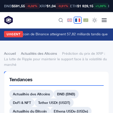
BNB
$591,55
XRP
$1,04
ETH
$1 929,15
BT
-0,32%
-0,91%
+1,39%
es futures Bitcoin de Binance atteignent 57,82 milliards tandis que le s
URGENT
Accueil
›
Actualités des Altcoins
›
Prédiction du prix de XRP :
La lutte de Ripple pour maintenir le support face à la volatilité du
marché
ACTUALITÉS
Tendances
DES
ALTCOINS
Prédiction
Actualités des Altcoins
BNB (BNB)
du
DeFi & NFT
Tether USDt (USDT)
prix
Actualités du Bitcoin
Ethena USDe (USDe)