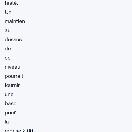
testé.
Un
maintien
au-
dessus
de
ce
niveau
pourrait
fournir
une
base
pour
la
reprise.2,00