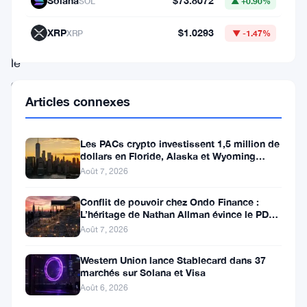
Solana
$73.8072
SOL
▲ +0.90%
survient
XRP
$1.0293
XRP
▼ -1.47%
dans
le
cadre
Articles connexes
d’un
rallye
Les PACs crypto investissent 1,5 million de
plus
dollars en Floride, Alaska et Wyoming
large
après un revers au Michigan
Août 7, 2026
du
Conflit de pouvoir chez Ondo Finance :
marché
L’héritage de Nathan Allman évince le PDG
Ian De Bode le 24 juillet
Août 7, 2026
et
d’une
Western Union lance Stablecard dans 37
marchés sur Solana et Visa
activité
Août 6, 2026
accrue