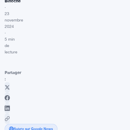
Binoche
·
23
novembre
2024
·
5 min
de
lecture
Partager
:
Suivre sur Google News