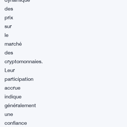
des
prix
sur
le
marché
des
cryptomonnaies.
Leur
participation
accrue
indique
généralement
une
confiance