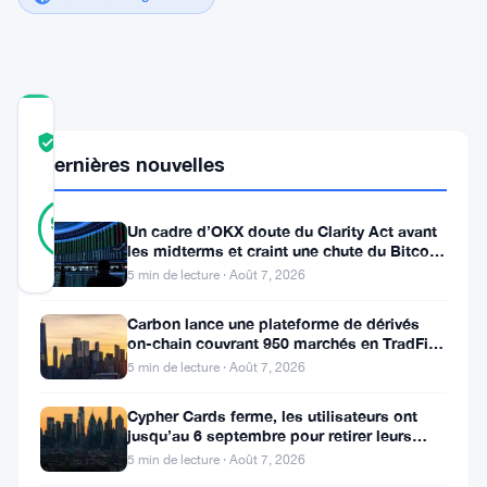
COMMUNITY
TRUST
Vérifié
Dernières nouvelles
SCORE
21
Vérifié
90
votes
%
Un cadre d’OKX doute du Clarity Act avant
RÉEL
les midterms et craint une chute du Bitcoin
Mis à jour 2 ans il y a
à 55 000 $
5 min de lecture · Août 7, 2026
Carbon lance une plateforme de dérivés
Cardano
on-chain couvrant 950 marchés en TradFi et
crypto
(
ADA
)
5 min de lecture · Août 7, 2026
connaît
Cypher Cards ferme, les utilisateurs ont
une
jusqu’au 6 septembre pour retirer leurs
fonds
5 min de lecture · Août 7, 2026
trajectoire