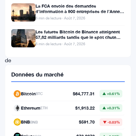
impressionnante
La FCA envoie des demandes
d’information à 900 entreprises de l’Annexe
à
1 contre le blanchiment
6 min de lecture · Août 7, 2026
la
hausse,
Les futures Bitcoin de Binance atteignent
57,82 milliards tandis que le spot chute
gagnant
huit fois
6 min de lecture · Août 7, 2026
plus
de
43%
Données du marché
en
seulement
Bitcoin
$64,777.31
BTC
▲ +0.61%
une
semaine.
Ethereum
$1,913.22
ETH
▲ +0.31%
Cette
BNB
$591.70
BNB
▼ -0.03%
hausse
remarquable