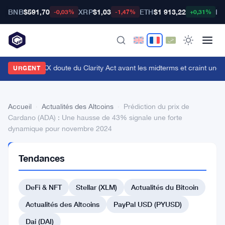
BNB
$591,70
XRP
$1,03
ETH
$1 913,22
BT
-0,03%
-1,47%
+0,31%
n cadre d'OKX doute du Clarity Act avant les midterms et craint une c
URGENT
Accueil
›
Actualités des Altcoins
›
Prédiction du prix de
Cardano (ADA) : Une hausse de 43% signale une forte
dynamique pour novembre 2024
ACTUALITÉS
Tendances
DES
ALTCOINS
Prédiction
DeFi & NFT
Stellar (XLM)
Actualités du Bitcoin
du
Actualités des Altcoins
PayPal USD (PYUSD)
prix
Dai (DAI)