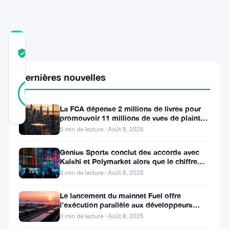
COMMUNITY
TRUST
Vérifié
SCORE
Dernières nouvelles
28
Vérifié
96
votes
%
RÉEL
La FCA dépense 2 millions de livres pour
Mis à jour 2 ans il y a
promouvoir 11 millions de vues de plaintes
sur le financement
5 min de lecture · Août 8, 2026
Avalanche
Genius Sports conclut des accords avec
(
AVAX
)
Kalshi et Polymarket alors que le chiffre
d’affaires du T2 atteint
a
5 min de lecture · Août 8, 2026
montré
Le lancement du mainnet Fuel offre
des
l’exécution parallèle aux développeurs
d’Ethereum
3 min de lecture · Août 8, 2026
signes