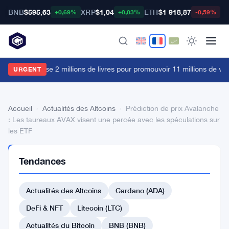
BNB
$595,63
XRP
$1,04
ETH
$1 918,87
B
+0,69%
+0,03%
-0,59%
La FCA dépense 2 millions de livres pour promouvoir 11 millions de vue
URGENT
Accueil
›
Actualités des Altcoins
›
Prédiction de prix Avalanche
: Les taureaux AVAX visent une percée avec les spéculations sur
les ETF
ACTUALITÉS
Tendances
DES
ALTCOINS
Prédiction
Actualités des Altcoins
Cardano (ADA)
de
DeFi & NFT
Litecoin (LTC)
prix
Actualités du Bitcoin
BNB (BNB)