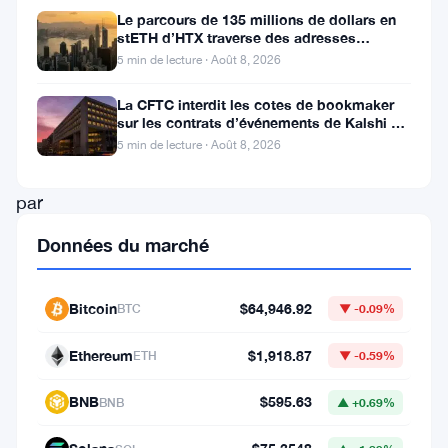
prometteurs
Le parcours de 135 millions de dollars en
stETH d’HTX traverse des adresses
d’une
Poloniex
5 min de lecture · Août 8, 2026
éventuelle
La CFTC interdit les cotes de bookmaker
percée
sur les contrats d’événements de Kalshi et
haussière,
Polymarket
5 min de lecture · Août 8, 2026
alimentée
par
l’escalade
Données du marché
des
rumeurs
Bitcoin
$64,946.92
BTC
▼ -0.09%
sur
Ethereum
$1,918.87
un
ETH
▼ -0.59%
fonds
BNB
$595.63
BNB
▲ +0.69%
négocié