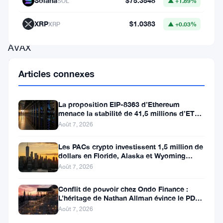
en
Solana
$75.3548
SOL
▲ +1.89%
bourse
XRP
$1.0383
XRP
▲ +0.03%
(ETF)
AVAX
à
Articles connexes
la
suite
La proposition EIP-8363 d’Ethereum
du
menace la stabilité de 41,5 millions d’ETH
stakés et de la DeFi
récent
Août 7, 2026
dépôt
Les PACs crypto investissent 1,5 million de
de
dollars en Floride, Alaska et Wyoming
après un revers au Michigan
Août 7, 2026
VanEck
pour
Conflit de pouvoir chez Ondo Finance :
L’héritage de Nathan Allman évince le PDG
un
Ian De Bode le 24 juillet
Août 7, 2026
ETF