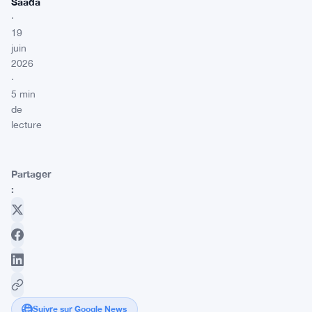
Saada
·
19
juin
2026
·
5 min
de
lecture
Partager
:
Suivre sur Google News