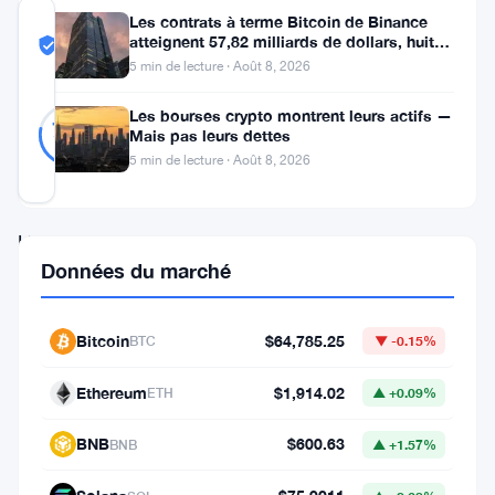
Les contrats à terme Bitcoin de Binance
COMMUNITY
atteignent 57,82 milliards de dollars, huit
TRUST
Probablement Réel
fois le volume du marché
SCORE
5 min de lecture · Août 8, 2026
Probablement
41
Les bourses crypto montrent leurs actifs —
78
votes
Réel
Mais pas leurs dettes
%
RÉEL
5 min de lecture · Août 8, 2026
Mis à jour 2 mois il y a
Un
Données du marché
républicain
du
Bitcoin
$64,785.25
BTC
▼ -0.15%
Wisconsin
veut
Ethereum
$1,914.02
ETH
▲ +0.09%
exclure
BNB
$600.63
complètement
BNB
▲ +1.57%
les