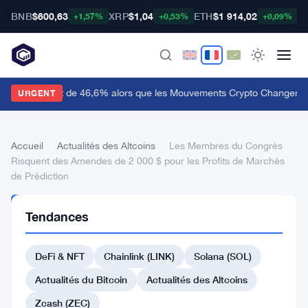
BNB
$600,63
XRP
$1,04
ETH
$1 914,02
B
+1,57%
+0,53%
+0,09%
udiera Bondit de 46,6% alors que les Mouvements Crypto Changent 
URGENT
Accueil
›
Actualités des Altcoins
›
Les Membres du Congrès
Risquent des Amendes de 2 000 $ pour les Profits de Marchés
de Prédiction
ACTUALITÉS
Tendances
DES
ALTCOINS
Les
DeFi & NFT
Chainlink (LINK)
Solana (SOL)
Membres
Actualités du Bitcoin
Actualités des Altcoins
du
Zcash (ZEC)