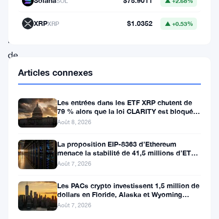
Solana
$75.9011
SOL
▲ +2.68%
législateurs
XRP
$1.0352
des
XRP
▲ +0.53%
marchés
de
prédiction.
Articles connexes
Le
représentant
Les entrées dans les ETF XRP chutent de
79 % alors que la loi CLARITY est bloquée
Bryan
avant la pause du Sénat
Août 8, 2026
Steil
La proposition EIP-8363 d’Ethereum
a
menace la stabilité de 41,5 millions d’ETH
présenté
stakés et de la DeFi
Août 7, 2026
le
Les PACs crypto investissent 1,5 million de
Stop
dollars en Floride, Alaska et Wyoming
après un revers au Michigan
Lawmakers
Août 7, 2026