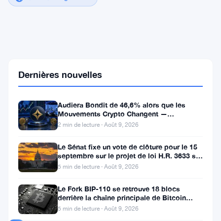
Les
Membres
du
Congrès
Risquent
Dernières nouvelles
des
Amendes
de
Audiera Bondit de 46,6% alors que les
2
Mouvements Crypto Changent —
000
Mouvements Quotidiens 9 Août
2 min de lecture · Août 9, 2026
$
pour
Le Sénat fixe un vote de clôture pour le 15
les
septembre sur le projet de loi H.R. 3633 sur
Profits
le marché des cryptos
de
5 min de lecture · Août 9, 2026
Marchés
de
Le Fork BIP-110 se retrouve 18 blocs
Prédiction
derrière la chaîne principale de Bitcoin
après la scission des Roughnecks
5 min de lecture · Août 9, 2026