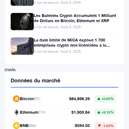
Fed se poursuit
4 min de lecture · Août 6, 2026
des
cryptomonnaies
Les Baleines Crypto Accumulent 1 Milliard
de Dollars en Bitcoin, Ethereum et XRP
—
4 min de lecture · Août 6, 2026
non
La date limite de MiCA expose 1 700
pas
entreprises crypto non licenciées à la
fraude par usurpation
pour
5 min de lecture · Août 6, 2026
spéculer,
mais
pour
Données du marché
intégrer
des
Bitcoin
$64,696.29
BTC
▲ +0.65%
actifs
Ethereum
$1,908.64
ETH
▲ +2.12%
numériques
comme
BNB
$594.50
BNB
▼ -1.03%