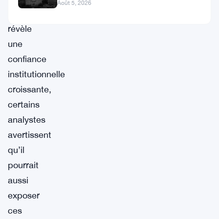
Défense
Août 5, 2026
mouvement
révèle
une
confiance
institutionnelle
croissante,
certains
analystes
avertissent
qu’il
pourrait
aussi
exposer
ces