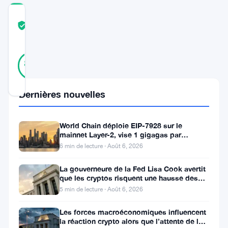
COMMUNITY
TRUST
Vérifié
SCORE
9
Vérifié
89
votes
%
RÉEL
Mis à jour 1 an il y a
Dernières nouvelles
Un
World Chain déploie EIP-7928 sur le
nombre
mainnet Layer-2, vise 1 gigagas par
seconde
croissant
6 min de lecture · Août 6, 2026
d’entreprises
La gouverneure de la Fed Lisa Cook avertit
historiques
que les cryptos risquent une hausse des
taux
5 min de lecture · Août 6, 2026
s’aventurent
dans
Les forces macroéconomiques influencent
la réaction crypto alors que l’attente de la
l’univers