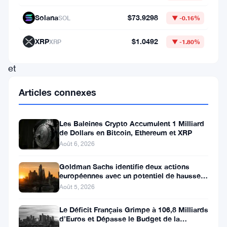
le
Solana
$73.9298
SOL
▼ -0.16%
XRP,
Solana
XRP
$1.0492
XRP
▼ -1.80%
(SOL)
et
le
Articles connexes
Bitcoin
(
BTC
)
Les Baleines Crypto Accumulent 1 Milliard
dans
de Dollars en Bitcoin, Ethereum et XRP
Août 6, 2026
leurs
stratégies
Goldman Sachs identifie deux actions
européennes avec un potentiel de hausse
de
de plus de 100 %
Août 5, 2026
trésorerie.
Si
Le Déficit Français Grimpe à 106,8 Milliards
d’Euros et Dépasse le Budget de la
ce