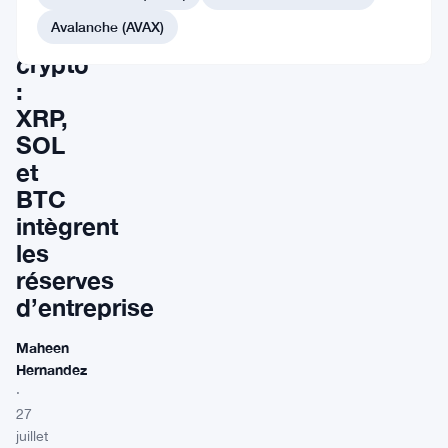
adoptent
Avalanche (AVAX)
la
crypto
:
XRP,
SOL
et
BTC
intègrent
les
réserves
d’entreprise
Maheen
Hernandez
·
27
juillet