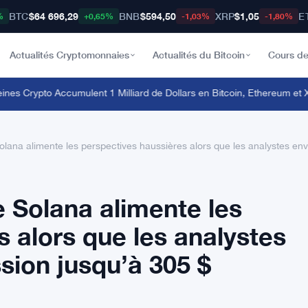
BTC
$64 696,29
BNB
$594,50
XRP
$1,05
E
%
+0,65%
-1,03%
-1,80%
Actualités Cryptomonnaies
Actualités du Bitcoin
Cours de
s Crypto Accumulent 1 Milliard de Dollars en Bitcoin, Ethereum et XR
lana alimente les perspectives haussières alors que les analystes en
e Solana alimente les
 alors que les analystes
sion jusqu’à 305 $