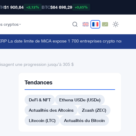
TH
$1 908,64
BTC
$64 696,29
+2,12%
+0,65%
s cryptos
P
·
La date limite de MiCA expose 1 700 entreprises crypto non licenciées
visagent une progression jusqu’à 305 $
Tendances
DeFi & NFT
Ethena USDe (USDe)
Actualités des Altcoins
Zcash (ZEC)
Litecoin (LTC)
Actualités du Bitcoin