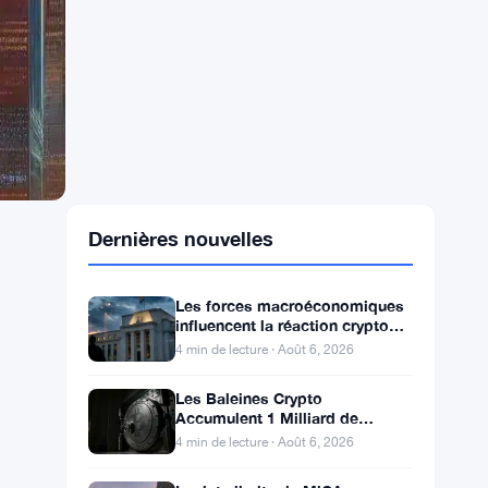
Dernières nouvelles
Les forces macroéconomiques
influencent la réaction crypto
alors que l’attente de la Fed se
4 min de lecture · Août 6, 2026
poursuit
Les Baleines Crypto
Accumulent 1 Milliard de
Dollars en Bitcoin, Ethereum et
4 min de lecture · Août 6, 2026
XRP