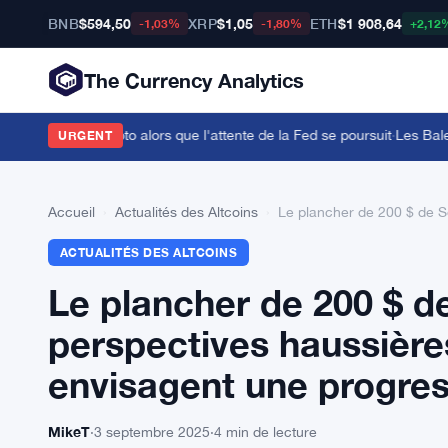
BNB
$594,50
XRP
$1,05
ETH
$1 908,64
-1,03%
-1,80%
+2,12
The Currency Analytics
 réaction crypto alors que l'attente de la Fed se poursuit
·
Les Baleine
URGENT
Accueil
›
Actualités des Altcoins
›
Le plancher de 200 $ de So
ACTUALITÉS DES ALTCOINS
Le plancher de 200 $ d
perspectives haussières
envisagent une progres
MikeT
·
3 septembre 2025
·
4 min de lecture