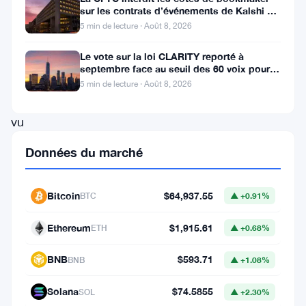
sur les contrats d’événements de Kalshi et
plateforme
Polymarket
5 min de lecture · Août 8, 2026
d’échange
Le vote sur la loi CLARITY reporté à
de
septembre face au seuil des 60 voix pour le
cryptomonnaies
projet de loi crypto
5 min de lecture · Août 8, 2026
a
vu
son
Données du marché
chiffre
d’affaires
Bitcoin
$64,937.55
BTC
▲ +0.91%
pour
2025
Ethereum
$1,915.61
ETH
▲ +0.68%
augmenter
BNB
$593.71
BNB
▲ +1.08%
de
33
Solana
$74.5855
SOL
▲ +2.30%