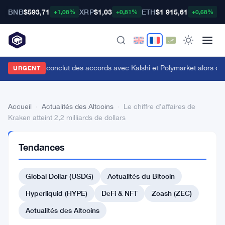
BNB
$593,71
XRP
$1,03
ETH
$1 915,61
B
+1,08%
+0,81%
+0,68%
enius Sports conclut des accords avec Kalshi et Polymarket alors que le
URGENT
Accueil
›
Actualités des Altcoins
›
Le chiffre d’affaires de
Kraken atteint 2,2 milliards de dollars
ACTUALITÉS
Tendances
DES
ALTCOINS
Le
Global Dollar (USDG)
Actualités du Bitcoin
chiffre
Hyperliquid (HYPE)
DeFi & NFT
Zcash (ZEC)
d’affaires
Actualités des Altcoins
de