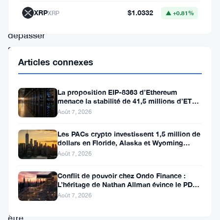
%
XRP
$1.0332
XRP
▲ +0.81%
pour
dépasser
2,2
Articles connexes
milliards
de
La proposition EIP-8363 d’Ethereum
dollars,
menace la stabilité de 41,5 millions d’ETH
stakés et de la DeFi
préparant
Août 7, 2026
le
Les PACs crypto investissent 1,5 million de
terrain
dollars en Floride, Alaska et Wyoming
après un revers au Michigan
Août 7, 2026
pour
ce
Conflit de pouvoir chez Ondo Finance :
L’héritage de Nathan Allman évince le PDG
qui
Ian De Bode le 24 juillet
Août 7, 2026
pourrait
être