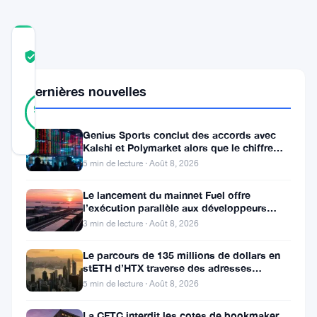
COMMUNITY
TRUST
Vérifié
SCORE
Dernières nouvelles
17
Vérifié
94
votes
%
RÉEL
Genius Sports conclut des accords avec
Mis à jour 6 mois il y a
Kalshi et Polymarket alors que le chiffre
d’affaires du T2 atteint
5 min de lecture · Août 8, 2026
Kraken
Le lancement du mainnet Fuel offre
vient
l’exécution parallèle aux développeurs
d’Ethereum
de
3 min de lecture · Août 8, 2026
dépasser
Le parcours de 135 millions de dollars en
les
stETH d’HTX traverse des adresses
Poloniex
5 min de lecture · Août 8, 2026
attentes.
La
La CFTC interdit les cotes de bookmaker