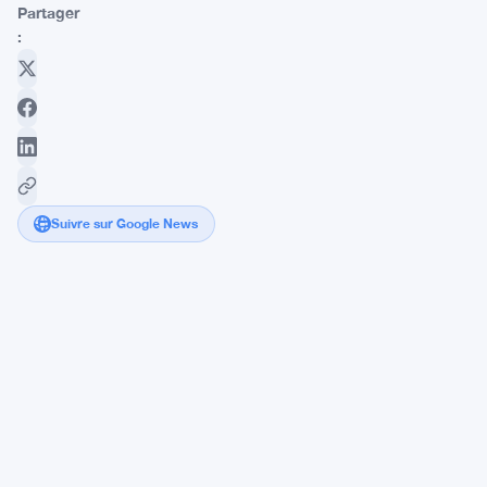
Partager
:
Suivre sur Google News
Kraken
Revenue
Hits
$2.2
Billion
as
IPO
Plans
Accelerate