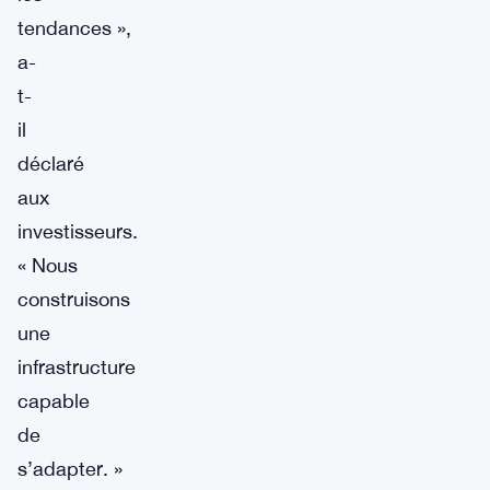
tendances »,
a-
t-
il
déclaré
aux
investisseurs.
« Nous
construisons
une
infrastructure
capable
de
s’adapter. »