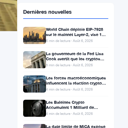
Dernières nouvelles
World Chain déploie EIP-7928
sur le mainnet Layer-2, vise 1
gigagas par seconde
6 min de lecture · Août 6, 2026
La gouverneure de la Fed Lisa
Cook avertit que les cryptos
risquent une hausse des taux
5 min de lecture · Août 6, 2026