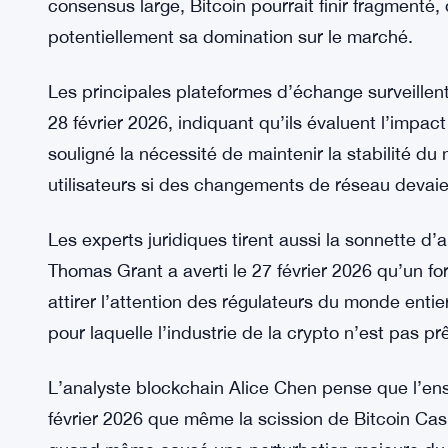
proposition a commencé à circuler. Le 25 février 
$, les traders étant clairement nerveux quant à ce
Historiquement, les annonces de fork majeures on
et le chaos sur le marché.
Le plus grand risque ? Une scission de la chaîne
distincts, comme ce qui s’est passé avec Bitcoi
consensus large, Bitcoin pourrait finir fragmenté, 
potentiellement sa domination sur le marché.
Les principales plateformes d’échange surveillent
28 février 2026, indiquant qu’ils évaluent l’impact
souligné la nécessité de maintenir la stabilité d
utilisateurs si des changements de réseau devaie