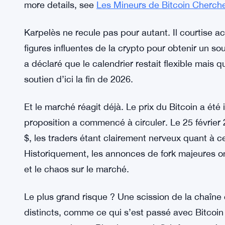
et les remplace par de nouveaux enregistrements.
failles de sécurité ou faire planter tout le réseau.
Les principaux développeurs de Bitcoin n’y croie
ont déjà exprimé de sérieuses préoccupations quan
implications éthiques. Certains ont carrément reje
l’écosystème de Bitcoin et ne crée un précédent 
more details, see
Les Mineurs de Bitcoin Cherch
Karpelès ne recule pas pour autant. Il courtise ac
figures influentes de la crypto pour obtenir un so
a déclaré que le calendrier restait flexible mais 
soutien d’ici la fin de 2026.
Et le marché réagit déjà. Le prix du Bitcoin a été