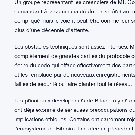
pensent que l’idée est insensée et va à l’encontr
peut pas simplement réécrire la blockchain parce
développeuse Bitcoin Sarah Mitchell le 26 févri
fonctionne. »
Mais certains anciens utilisateurs de Mt. Gox ga
Un groupe représentant les créanciers de Mt. Gox 
demandant à la communauté de considérer au moin
compliqué mais le voient peut-être comme leur s
plus d’une décennie d’attente.
Les obstacles techniques sont assez intenses. Met
complètement de grandes parties du protocole ce
écrire du code qui efface effectivement des parti