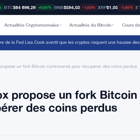
BTC
$64 696,29
BNB
$594,50
XRP
$1,05
E
%
+0,65%
-1,03%
-1,80%
Actualités Cryptomonnaies
Actualités du Bitcoin
Cours de
 la Fed Lisa Cook avertit que les cryptos risquent une hausse des tau
ropose un fork Bitcoin controversé pour récupérer des coins perdus
x propose un fork Bitcoin
érer des coins perdus