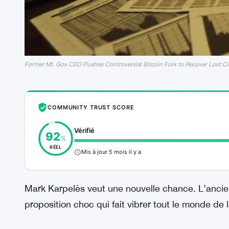
Former Mt. Gox CEO Pushes Controversial Bitcoin Fork to Recover Lost C
COMMUNITY TRUST SCORE
Vérifié
92
%
RÉEL
Mis à jour 5 mois il y a
Mark Karpelès veut une nouvelle chance. L’anci
proposition choc qui fait vibrer tout le monde de l