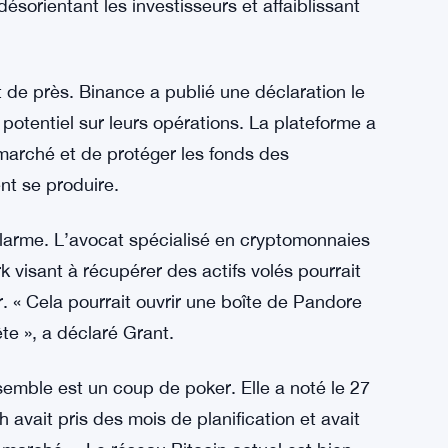
2026, le Bitcoin se négociait autour de 45 000
 qui pourrait se passer ensuite.
t entraîné des fluctuations de prix sauvages
 controversée qui crée deux réseaux Bitcoin
n Cash en 2017. Si Karpelès avance sans
désorientant les investisseurs et affaiblissant
 de près. Binance a publié une déclaration le
 potentiel sur leurs opérations. La plateforme a
u marché et de protéger les fonds des
nt se produire.