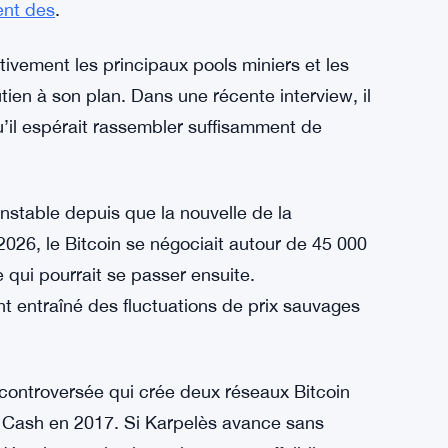
 Une seule erreur pourrait introduire des
nt pas. Plusieurs membres de l’équipe centrale
t à la faisabilité technique et aux
té l’idée, craignant qu’elle ne déstabilise tout
dangereux pour de futures interventions. For
ent des
.
tivement les principaux pools miniers et les
utien à son plan. Dans une récente interview, il
qu’il espérait rassembler suffisamment de
 instable depuis que la nouvelle de la