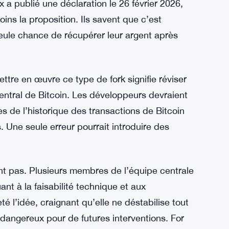
e de tout ce que Bitcoin représente. « On ne
 qu’on a perdu des coins », a déclaré la
er 2026. « Ce n’est pas comme ça que ça
rdent un espoir prudent.
a publié une déclaration le 26 février 2026,
s la proposition. Ils savent que c’est
eule chance de récupérer leur argent après
tre en œuvre ce type de fork signifie réviser
ntral de Bitcoin. Les développeurs devraient
es de l’historique des transactions de Bitcoin