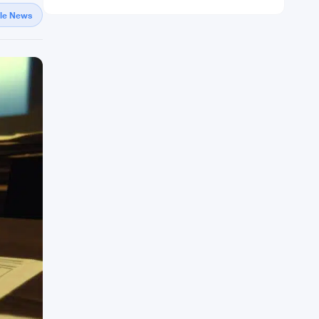
gle News