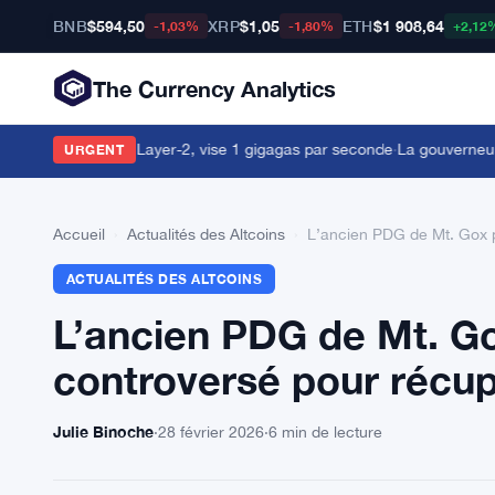
BNB
$594,50
XRP
$1,05
ETH
$1 908,64
-1,03%
-1,80%
+2,12
The Currency Analytics
 sur le mainnet Layer-2, vise 1 gigagas par seconde
·
La gouverneure de
URGENT
Accueil
›
Actualités des Altcoins
›
L’ancien PDG de Mt. Gox p
ACTUALITÉS DES ALTCOINS
L’ancien PDG de Mt. Go
controversé pour récup
Julie Binoche
·
28 février 2026
·
6 min de lecture