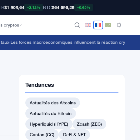
TH
$1 908,64
BTC
$64 696,29
+2,12%
+0,65%
s cryptos
x
·
Les forces macroéconomiques influencent la réaction crypto alors que
Tendances
Actualités des Altcoins
Actualités du Bitcoin
Hyperliquid (HYPE)
Zcash (ZEC)
Canton (CC)
DeFi & NFT