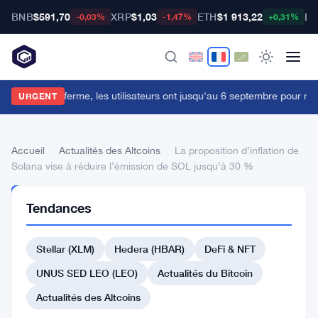
BNB
$591,70
XRP
$1,03
ETH
$1 913,22
BT
-0,03%
-1,47%
+0,31%
ypher Cards ferme, les utilisateurs ont jusqu'au 6 septembre pour retir
URGENT
Accueil
›
Actualités des Altcoins
›
La proposition d’inflation de
Solana vise à réduire l’émission de SOL jusqu’à 30 %
ACTUALITÉS
Tendances
DES
ALTCOINS
La
Stellar (XLM)
Hedera (HBAR)
DeFi & NFT
proposition
UNUS SED LEO (LEO)
Actualités du Bitcoin
d’inflation
Actualités des Altcoins
de