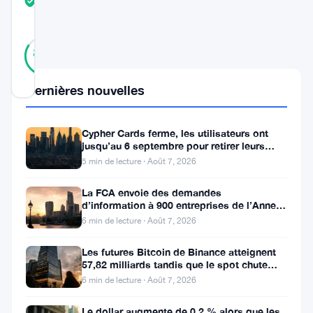
TRUST
Vérifié
SCORE
44
Vérifié
84
votes
%
RÉEL
Mis à jour 8 mois il y a
Dernières nouvelles
Les
Cypher Cards ferme, les utilisateurs ont
développeurs
jusqu’au 6 septembre pour retirer leurs
fonds
5 min de lecture · Août 7, 2026
de
Solana
La FCA envoie des demandes
d’information à 900 entreprises de l’Annexe
envisagent
1 contre le blanchiment
6 min de lecture · Août 7, 2026
l’un
des
Les futures Bitcoin de Binance atteignent
57,82 milliards tandis que le spot chute
changements
huit fois
6 min de lecture · Août 7, 2026
de
Le dollar augmente de 0,2 % alors que les