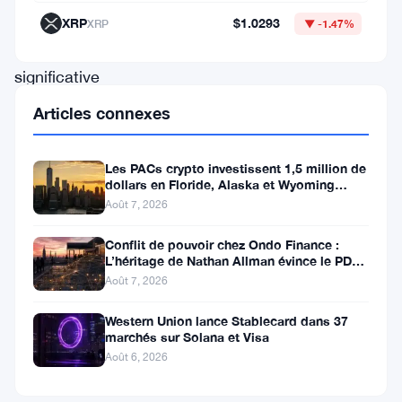
de
XRP
$1.0293
XRP
▼ -1.47%
manière
significative
la
Articles connexes
vitesse
à
Les PACs crypto investissent 1,5 million de
dollars en Floride, Alaska et Wyoming
laquelle
après un revers au Michigan
Août 7, 2026
de
nouveaux
Conflit de pouvoir chez Ondo Finance :
L’héritage de Nathan Allman évince le PDG
SOL
Ian De Bode le 24 juillet
Août 7, 2026
entrent
Western Union lance Stablecard dans 37
en
marchés sur Solana et Visa
circulation.
Août 6, 2026
La