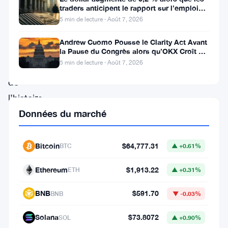
politique
traders anticipent le rapport sur l’emploi
aux États-Unis
monétaire
5 min de lecture · Août 7, 2026
les
Andrew Cuomo Pousse le Clarity Act Avant
plus
la Pause du Congrès alors qu’OKX Croît en
Europe
5 min de lecture · Août 7, 2026
importants
de
l’histoire
Données du marché
du
réseau,
avec
Bitcoin
$64,777.31
BTC
▲ +0.61%
une
Ethereum
$1,913.22
ETH
▲ +0.31%
proposition
qui
BNB
$591.70
BNB
▼ -0.03%
pourrait
Solana
$73.8072
SOL
▲ +0.90%
réduire