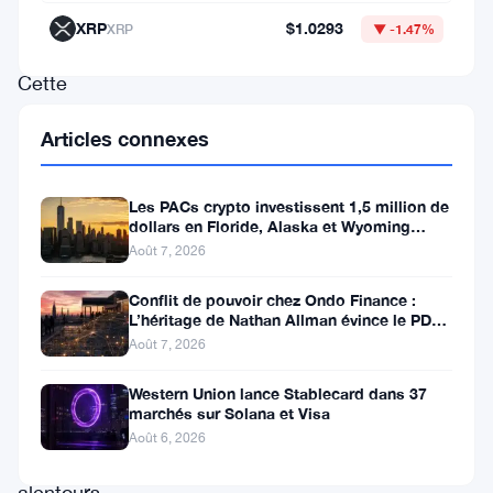
se
XRP
$1.0293
XRP
▼ -1.47%
stabiliser.
Cette
progression,
Articles connexes
bien
que
Les PACs crypto investissent 1,5 million de
significative,
dollars en Floride, Alaska et Wyoming
après un revers au Michigan
se
Août 7, 2026
heurte
Conflit de pouvoir chez Ondo Finance :
à
L’héritage de Nathan Allman évince le PDG
Ian De Bode le 24 juillet
Août 7, 2026
des
résistances
Western Union lance Stablecard dans 37
marchés sur Solana et Visa
importantes
Août 6, 2026
aux
alentours