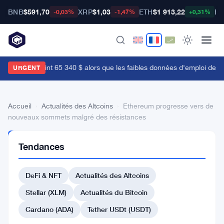
BNB
$591,70
XRP
$1,03
ETH
$1 913,22
BT
-0,03%
-1,47%
+0,31%
e Bitcoin atteint 65 340 $ alors que les faibles données d'emploi de ju
URGENT
Accueil
›
Actualités des Altcoins
›
Ethereum progresse vers de
nouveaux sommets malgré des résistances
ACTUALITÉS
Tendances
DES
ALTCOINS
Ethereum
DeFi & NFT
Actualités des Altcoins
progresse
Stellar (XLM)
Actualités du Bitcoin
vers
Cardano (ADA)
Tether USDt (USDT)
de