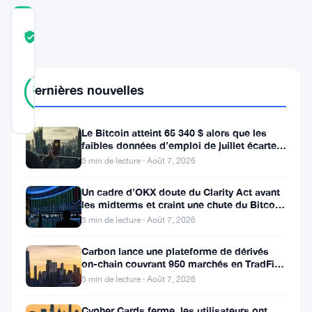
COMMUNITY
TRUST
Vérifié
SCORE
44
Vérifié
86
Dernières nouvelles
votes
%
RÉEL
Mis à jour 8 mois il y a
Le Bitcoin atteint 65 340 $ alors que les
faibles données d’emploi de juillet écartent
Le
une hausse des taux en
5 min de lecture · Août 7, 2026
prix
Un cadre d’OKX doute du Clarity Act avant
d’Ethereum
les midterms et craint une chute du Bitcoin
à 55 000 $
5 min de lecture · Août 7, 2026
a
récemment
Carbon lance une plateforme de dérivés
on-chain couvrant 950 marchés en TradFi et
franchi
crypto
5 min de lecture · Août 7, 2026
la
barre
Cypher Cards ferme, les utilisateurs ont