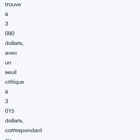
trouve
à
3
080
dollars,
avec
un
seuil
critique
à
3
015
dollars,
correspondant
au