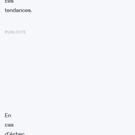
ces
tendances.
PUBLICITÉ
En
cas
d’échec