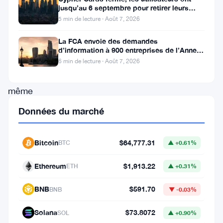
jusqu’au 6 septembre pour retirer leurs
des
fonds
5 min de lecture · Août 7, 2026
3
La FCA envoie des demandes
050
d’information à 900 entreprises de l’Annexe
dollars,
1 contre le blanchiment
6 min de lecture · Août 7, 2026
atteignant
même
un
Données du marché
sommet
de
Bitcoin
$64,777.31
BTC
▲ +0.61%
3
Ethereum
$1,913.22
ETH
▲ +0.31%
179
dollars
BNB
$591.70
BNB
▼ -0.03%
avant
Solana
$73.8072
SOL
▲ +0.90%
de