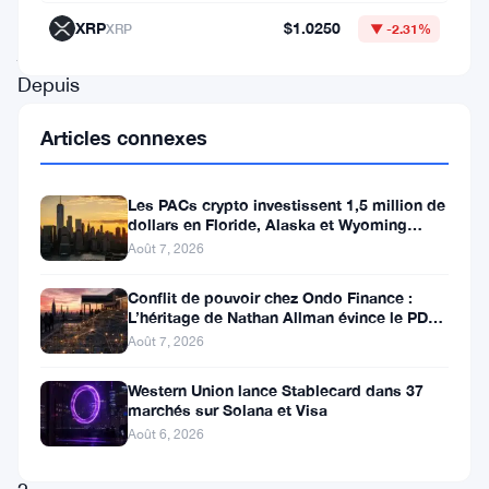
30
XRP
$1.0250
XRP
▼ -2.31%
jours.
Depuis
une
Articles connexes
semaine,
ETH
Les PACs crypto investissent 1,5 million de
reste
dollars en Floride, Alaska et Wyoming
après un revers au Michigan
Août 7, 2026
bloqué
en
Conflit de pouvoir chez Ondo Finance :
L’héritage de Nathan Allman évince le PDG
dessous
Ian De Bode le 24 juillet
Août 7, 2026
du
niveau
Western Union lance Stablecard dans 37
marchés sur Solana et Visa
critique
Août 6, 2026
de