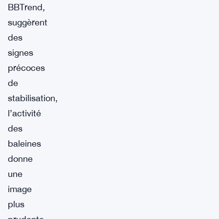
BBTrend,
suggèrent
des
signes
précoces
de
stabilisation,
l’activité
des
baleines
donne
une
image
plus