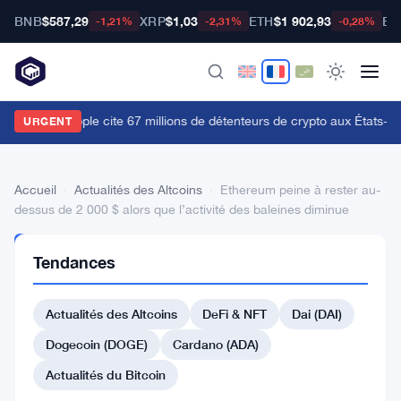
BNB
$587,29
XRP
$1,03
ETH
$1 902,93
BT
-1,21%
-2,31%
-0,28%
e CLO de Ripple cite 67 millions de détenteurs de crypto aux États-Uni
URGENT
Accueil
›
Actualités des Altcoins
›
Ethereum peine à rester au-
dessus de 2 000 $ alors que l’activité des baleines diminue
ACTUALITÉS
Tendances
DES
ALTCOINS
Ethereum
Actualités des Altcoins
DeFi & NFT
Dai (DAI)
peine
Dogecoin (DOGE)
Cardano (ADA)
à
Actualités du Bitcoin
rester