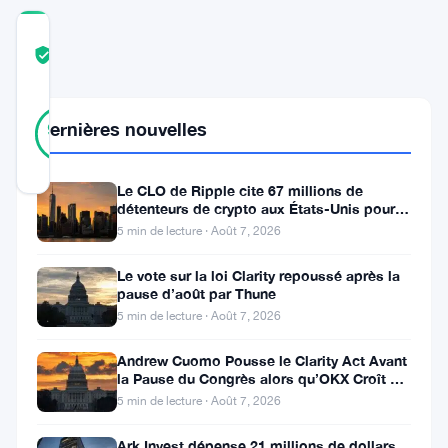
COMMUNITY
TRUST
Vérifié
SCORE
41
Vérifié
Dernières nouvelles
93
votes
%
RÉEL
Mis à jour 1 an il y a
Le CLO de Ripple cite 67 millions de
détenteurs de crypto aux États-Unis pour
faire avancer la loi CLARITY
Ethereum
5 min de lecture · Août 7, 2026
(
ETH
)
Le vote sur la loi Clarity repoussé après la
rencontre
pause d’août par Thune
5 min de lecture · Août 7, 2026
d’importantes
difficultés
Andrew Cuomo Pousse le Clarity Act Avant
la Pause du Congrès alors qu’OKX Croît en
depuis
Europe
5 min de lecture · Août 7, 2026
le
mois
Ark Invest dépense 21 millions de dollars