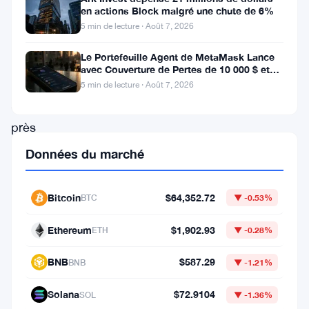
en actions Block malgré une chute de 6%
dernier,
5 min de lecture · Août 7, 2026
avec
Le Portefeuille Agent de MetaMask Lance
une
avec Couverture de Pertes de 10 000 $ et
Modes de Trading Doubles
baisse
5 min de lecture · Août 7, 2026
de
près
de
Données du marché
30
%
Bitcoin
$64,352.72
BTC
▼ -0.53%
de
Ethereum
$1,902.93
ETH
▼ -0.28%
son
prix
BNB
$587.29
BNB
▼ -1.21%
en
Solana
$72.9104
SOL
▼ -1.36%
seulement