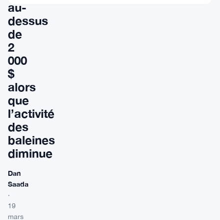
au-
dessus
de
2
000
$
alors
que
l’activité
des
baleines
diminue
Dan
Saada
·
19
mars