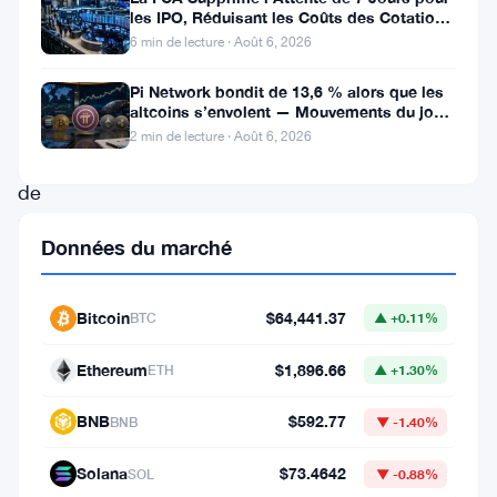
les IPO, Réduisant les Coûts des Cotations
Circle
au Royaume-Uni
6 min de lecture · Août 6, 2026
s’est
associé
Pi Network bondit de 13,6 % alors que les
altcoins s’envolent — Mouvements du jour
au
6 août
2 min de lecture · Août 6, 2026
géant
de
la
Données du marché
fintech
Fidelity
Bitcoin
$64,441.37
BTC
▲ +0.11%
National
Information
Ethereum
$1,896.66
ETH
▲ +1.30%
Services
BNB
$592.77
BNB
▼ -1.40%
(FIS)
pour
Solana
$73.4642
SOL
▼ -0.88%