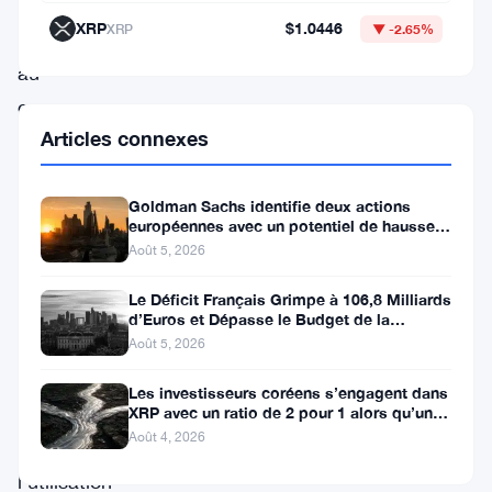
intégrer
XRP
$1.0446
XRP
▼ -2.65%
l’
USDC
au
cœur
Articles connexes
des
systèmes
Goldman Sachs identifie deux actions
de
européennes avec un potentiel de hausse
paiement
de plus de 100 %
Août 5, 2026
traditionnels.
Le Déficit Français Grimpe à 106,8 Milliards
Ce
d’Euros et Dépasse le Budget de la
Défense
partenariat
Août 5, 2026
vise
Les investisseurs coréens s’engagent dans
à
XRP avec un ratio de 2 pour 1 alors qu’un
canal de 80 jours se
Août 4, 2026
accélérer
l’utilisation