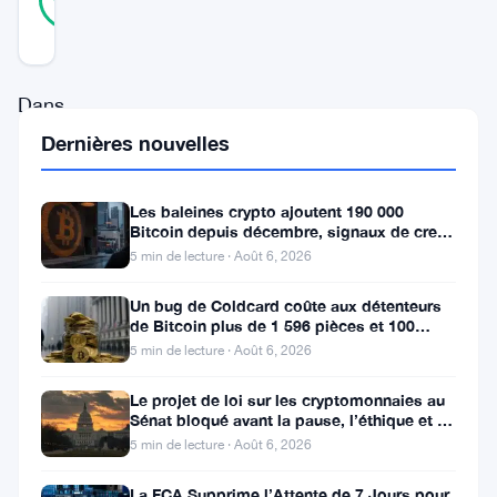
RÉEL
Mis à jour 1 an il y a
Dans
une
Dernières nouvelles
avancée
majeure
Les baleines crypto ajoutent 190 000
Bitcoin depuis décembre, signaux de creux
pour
du marché baissier s’accumulent
5 min de lecture · Août 6, 2026
l’adoption
Un bug de Coldcard coûte aux détenteurs
des
de Bitcoin plus de 1 596 pièces et 100
monnaies
millions de dollars
5 min de lecture · Août 6, 2026
numériques,
Le projet de loi sur les cryptomonnaies au
l’émetteur
Sénat bloqué avant la pause, l’éthique et le
FBI s’opposent
de
5 min de lecture · Août 6, 2026
stablecoins
La FCA Supprime l’Attente de 7 Jours pour