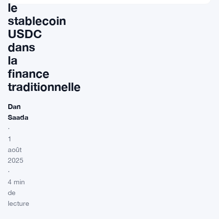
le
stablecoin
USDC
dans
la
finance
traditionnelle
Dan
Saada
·
1
août
2025
·
4 min
de
lecture