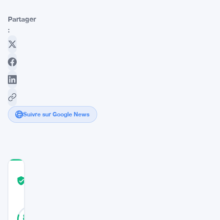
Partager
:
Suivre sur Google News
COMMUNITY
TRUST
Vérifié
SCORE
20
Vérifié
80
votes
%