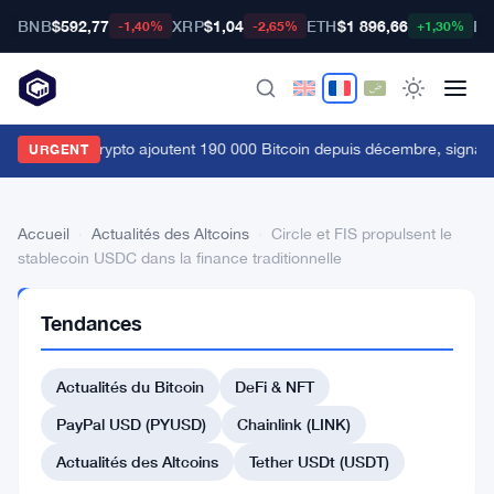
BNB
$592,77
XRP
$1,04
ETH
$1 896,66
BT
-1,40%
-2,65%
+1,30%
es baleines crypto ajoutent 190 000 Bitcoin depuis décembre, signau
URGENT
Accueil
›
Actualités des Altcoins
›
Circle et FIS propulsent le
stablecoin USDC dans la finance traditionnelle
ACTUALITÉS
Tendances
DES
ALTCOINS
Circle
Actualités du Bitcoin
DeFi & NFT
et
PayPal USD (PYUSD)
Chainlink (LINK)
FIS
Actualités des Altcoins
Tether USDt (USDT)
propulsent