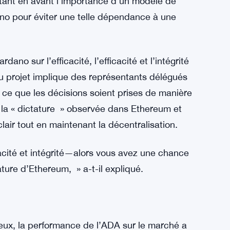
es projets concurrents, et Ethereum a souvent
marques, Hoskinson a qualifié Ethereum de «
 à l’égard du co-fondateur Vitalik Buterin.
 de route. Tout le monde se tourne vers lui pour
 comment la direction d’Ethereum dépend en
 en question la manière dont Ethereum
ettant en avant l’importance d’un modèle de
o pour éviter une telle dépendance à une
no sur l’efficacité, l’efficacité et l’intégrité
 projet implique des représentants délégués
à ce que les décisions soient prises de manière
 la « dictature » observée dans Ethereum et