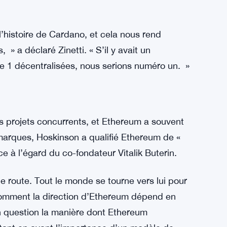
ture de gouvernance entièrement décentralisée
Le CTO de la Fondation Cardano, Giorgio Zinetti,
nant que Cardano possède désormais la plus
nce on-chain. Selon Zinetti, cette structure
s autres projets majeurs comme Tezos et
 on-chain mais manquent de l’échelle et de la
l’histoire de Cardano, et cela nous rend
» a déclaré Zinetti. « S’il y avait un
e 1 décentralisées, nous serions numéro un. »