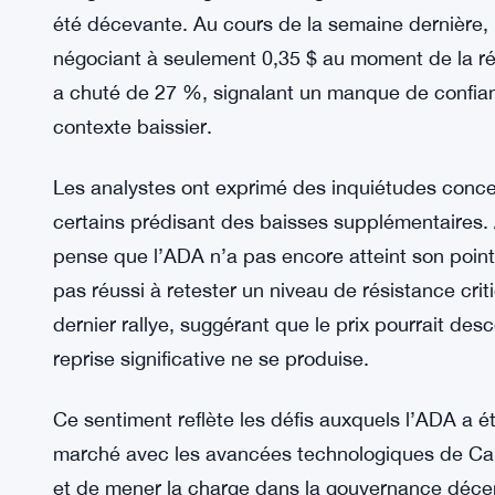
l' » anarchie » du Bitcoin, fournissant un chemin 
» Si vous avez ces trois choses—efficacité, effi
équitable d’éviter l’anarchie de Bitcoin ou la dict
Les difficultés de prix de l’ADA
Malgré ces changements de gouvernance ambitieu
été décevante. Au cours de la semaine dernière,
négociant à seulement 0,35 $ au moment de la ré
a chuté de 27 %, signalant un manque de confian
contexte baissier.
Les analystes ont exprimé des inquiétudes concer
certains prédisant des baisses supplémentaires.
pense que l’ADA n’a pas encore atteint son point