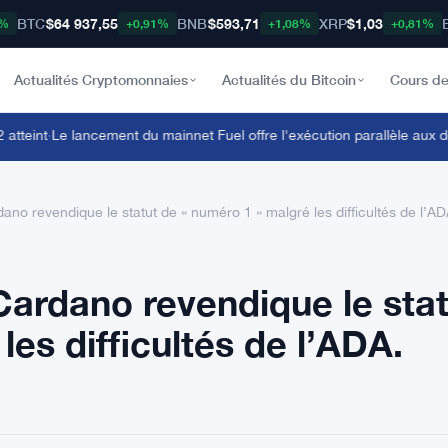
BTC
$64 937,55
BNB
$593,71
XRP
$1,03
8%
+0,91%
+1,08%
+0,81%
Actualités Cryptomonnaies
Actualités du Bitcoin
Cours de
eint
·
Le lancement du mainnet Fuel offre l'exécution parallèle aux dé
no revendique le statut de « numéro 1 » malgré les difficultés de l’AD
ardano revendique le stat
les difficultés de l’ADA.