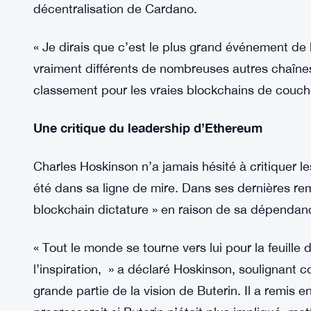
La récente transition de Cardano vers une struc
joue un rôle significatif dans cette affirmation. 
a soutenu la déclaration de Hoskinson en soulig
grande blockchain de couche 1 avec une gouverna
de gouvernance est ce qui distingue Cardano de
Polkadot, qui utilisent également la gouvernance
décentralisation de Cardano.
« Je dirais que c’est le plus grand événement de 
vraiment différents de nombreuses autres chaînes, 
classement pour les vraies blockchains de couch
Une critique du leadership d’Ethereum