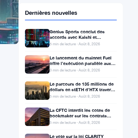
Dernières nouvelles
Genius Sports conclut des
accords avec Kalshi et
Polymarket alors que le chiffre
5 min de lecture · Août 8, 2026
d’affaires du T2 atteint
Le lancement du mainnet Fuel
offre l’exécution parallèle aux
développeurs d’Ethereum
3 min de lecture · Août 8, 2026