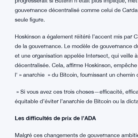
Charles Hoskinson n’a jamais hésité à critiquer l
été dans sa ligne de mire. Dans ses dernières re
blockchain dictature » en raison de sa dépendance
« Tout le monde se tourne vers lui pour la feuille
l’inspiration, » a déclaré Hoskinson, soulignant
grande partie de la vision de Buterin. Il a remis
progresserait si Buterin n’était plus impliqué, m
gouvernance décentralisé comme celui de Cardan
seule figure.
Hoskinson a également réitéré l’accent mis par Carda
de la gouvernance. Le modèle de gouvernance du
et une organisation appelée Intersect, qui veille 
décentralisée. Cela, affirme Hoskinson, empêche