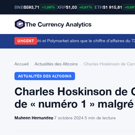
BNB
$593,71
XRP
$1,03
ETH
$1 915,61
+1,08%
+0,81%
+0,6
The Currency Analytics
ords avec Kalshi et Polymarket alors que le chiffre d'affaires du T2 att
URGENT
Accueil
›
Actualités des Altcoins
›
Charles Hoskinson de Carda
ACTUALITÉS DES ALTCOINS
Charles Hoskinson de C
de « numéro 1 » malgré 
Maheen Hernandez
·
7 octobre 2024
·
5 min de lecture