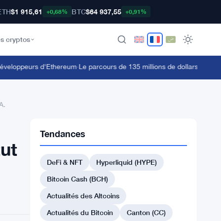
ETH
$1 915,61
BTC
$64 937,55
+0,68%
+0,91%
s cryptos
veloppeurs d'Ethereum
·
Le parcours de 135 millions de dollars en stETH
A.
Tendances
ut
DeFi & NFT
Hyperliquid (HYPE)
Bitcoin Cash (BCH)
Actualités des Altcoins
Actualités du Bitcoin
Canton (CC)